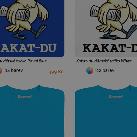
 dětské tričko Royal Blue
Kakat-du dámské tričko White
+14 barev
+22 barev
399 Kč
2
4
6
8
10
12
XS
S
M
L
XL
XX