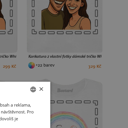
tričko White
Karikatura z vlastní fotky dámské tričko White
+22 barev
299 Kč
329 Kč
XS
S
M
L
XL
XXL
×
bsah a reklama,
CZECH
t návštěvnost. Pro
SLOVAK
ovolíš je