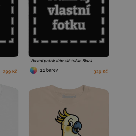
Vlastní potisk dámské tričko Black
+22 barev
299 Kč
329 Kč
XS
S
M
L
XL
XXL