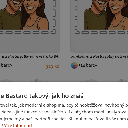
ra z vlastní fotky pánské tričko White
Karikatura z vlastní fotky dětské 
 barev
+14 barev
329 Kč
S
M
L
XL
XXL
3XL
4XL
5XL
2
4
6
8
10
12
je Bastard takový, jak ho znáš
oval tak, jak moderní e-shop má, aby tě neobtěžoval nevhodný o
a videa a jiné funkce ze sociálních sítí a abychom mohli analyzova
ujeme my a naši partneři cookies. Kliknutím na Povolit vše nám d
o!
Více informací