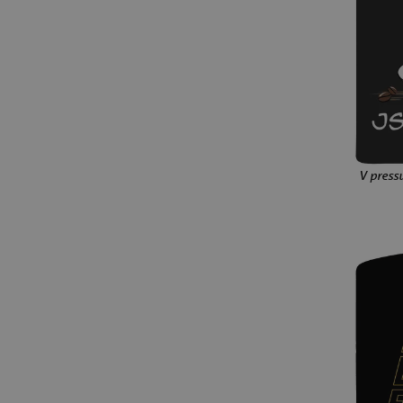
kuchaři
elektrikáři
automechanici
zdravotníci
kamioňáci
plavčíci
řezníci
fotografové
pro tátu
pro maminku
pro babičku
pro dědečka
pro přítele
pro sourozence
pro teenagery
pro rodinu
V press
čaj
XS