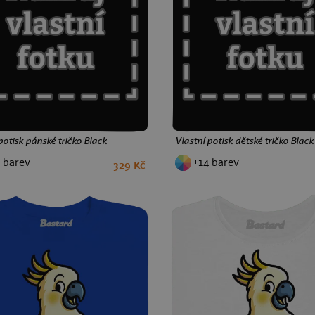
potisk pánské tričko Black
Vlastní potisk dětské tričko Black
 barev
+14 barev
329 Kč
S
M
L
XL
XXL
3XL
4XL
5XL
2
4
6
8
10
12