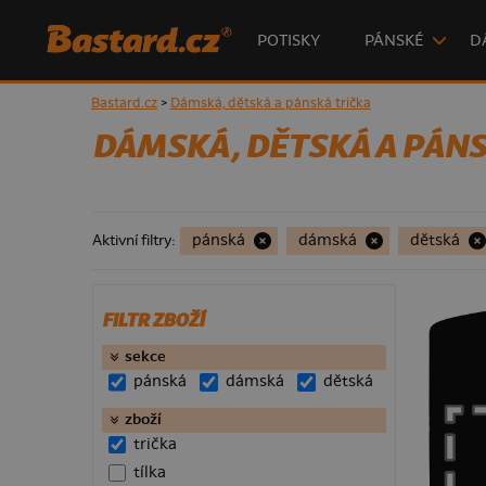
POTISKY
PÁNSKÉ
D
Bastard.cz
>
Dámská, dětská a pánská trička
DÁMSKÁ, DĚTSKÁ A PÁNS
pánská
dámská
dětská
Aktivní filtry:
FILTR ZBOŽÍ
sekce
pánská
dámská
dětská
123 Kč
zboží
trička
tílka