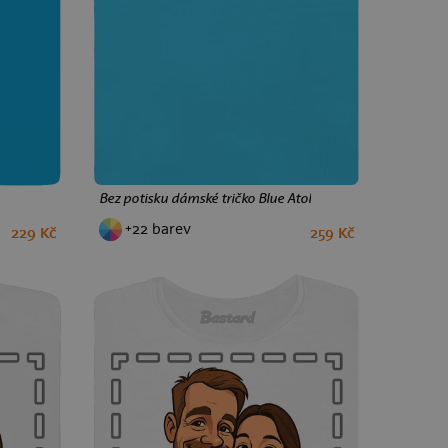
Bez potisku dámské tričko Blue Atol
+22 barev
229 Kč
259 Kč
XS
S
M
L
XL
XXL