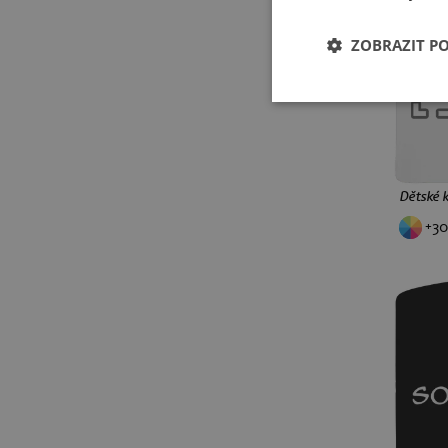
ježci
pro učitele
šipky
ZOBRAZIT P
baseball
basketbal
Minecraft
Pokémon
retro hry
narozeniny 30
narozeniny 40
narozeniny 50
narozeniny 60
Dětské k
narozeniny 70
metal
+30
rock
punk
XS
drum and bass
kytara
brainrot
memy
Labubu
Jiří Kára
rebel
Starej Bruna
Skibidi
prosecco
nápisy
absolventská
příležitosti
ajťáci
myslivecká