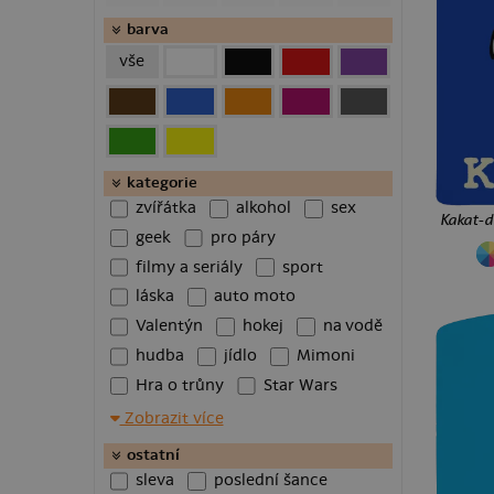
klasické hrnky
barva
velké hrnky
vše
půllitry
pantofle
boxerky
termohrnky
baseballky
kategorie
zvířátka
alkohol
sex
truckerky
Kakat-du
geek
pro páry
makronkové hrnky
láhve na vodu
filmy a seriály
sport
puzzle
láska
auto moto
Valentýn
hokej
na vodě
hudba
jídlo
Mimoni
Hra o trůny
Star Wars
Batman
chameleon
Zobrazit více
rybářská
superhrdinové
ostatní
Most
fitness
psi
sleva
poslední šance