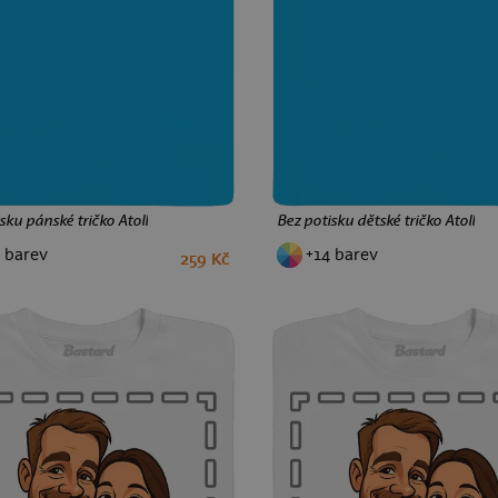
sku pánské tričko Atoll
Bez potisku dětské tričko Atoll
 barev
+14 barev
259 Kč
XS
S
M
L
XL
XXL
3XL
4
6
8
10
12