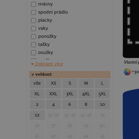
mikiny
spodní prádlo
placky
vaky
ponožky
tašky
osušky
roušky
Vlastní 
Zobrazit více
polštáře
+30
velikost
plecháčky
XS
vše
XS
S
M
L
zástěry
kšiltovky
XL
XXL
3XL
4XL
5XL
batohy
2
4
6
8
10
taštičky
12
35-38
39-42
43-46
35
ledvinky
polokošile
36
37
38
39
40
plavky
41
42
43
44
45