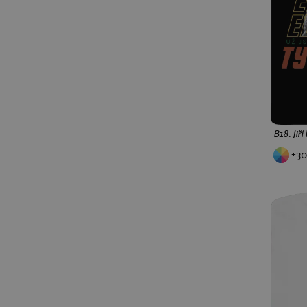
B18: Jiř
+30
XS