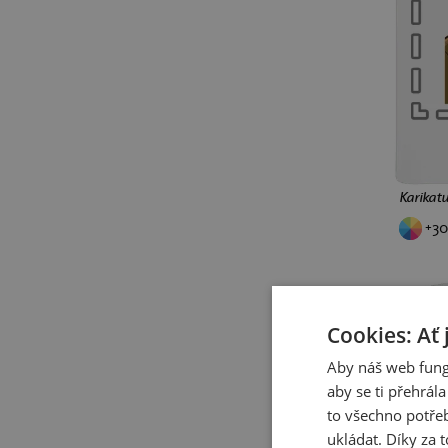
Halloween
vlaky
deskovky
cyklistika
vlastní potisk
podzim
kancelářské
NCTEKK
dárek
Stranger Things
Sandokan
Rocky Balboa
Ironman
Grinch
Karikatu
Harley Quinn a Joker
+30
Hra na oliheň
Wednesday
XS
Červený trpaslík
Big Lebowski
Pán prstenů
Vetřelec
Cimrman
Cookies: Ať 
dinosauři
jezevčíci
kapři
kapybary
koně
Aby náš web fung
aby se ti přehrál
kuny
lenochodi
lišky
to všechno potřeb
medvědi
opice
ryby
ukládat. Díky za t
slepice
sovy
vlci