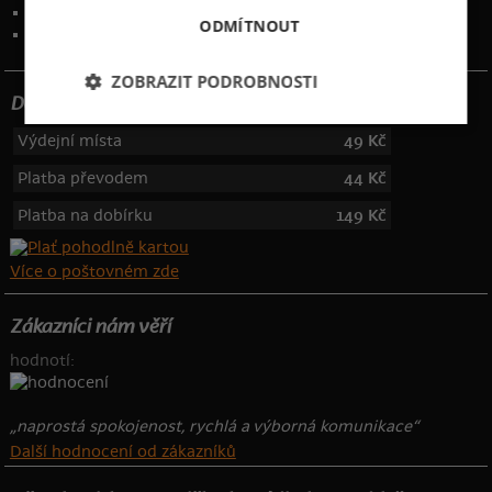
Kontakt
:
info@bastard.cz
ODMÍTNOUT
Telefon: 355 455 192
ZOBRAZIT PODROBNOSTI
Dotujeme poštovné
Výdejní místa
49 Kč
Platba převodem
44 Kč
Platba na dobírku
149 Kč
Více o poštovném zde
Zákazníci nám věří
hodnotí:
„naprostá spokojenost, rychlá a výborná komunikace“
Další hodnocení od zákazníků