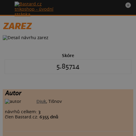
0
ZAREZ
Skóre
5.85714
Autor
Djuk
, Tišnov
návrhů celkem:
3
člen Bastard.cz:
6355 dnů