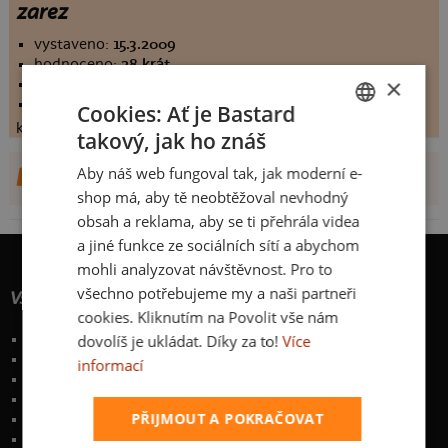
zarez
vystaveno:
15.3.2009
hodnoceno:
28 krát
×
komentářů:
5.85714
koupilo by:
7 lidí
Cookies: Ať je Bastard
konečné hodnocení:
5.85714
takový, jak ho znáš
CZECH
Aby náš web fungoval tak, jak moderní e-
DALŠÍ NÁVRHY OD DJUK
SLOVAK
shop má, aby tě neobtěžoval nevhodný
obsah a reklama, aby se ti přehrála videa
a jiné funkce ze sociálních sítí a abychom
mohli analyzovat návštěvnost. Pro to
všechno potřebujeme my a naši partneři
Vše o nákupu
cookies. Kliknutím na Povolit vše nám
dovolíš je ukládat. Díky za to!
Více
Poštovné a způsoby doručení
Garance výměny či vrácení
informací
Časté otázky
Zakázkový potisk textilu
PŘIJMOUT A POKRAČOVAT
Obchodní podmínky
Ochrana osobních údajů