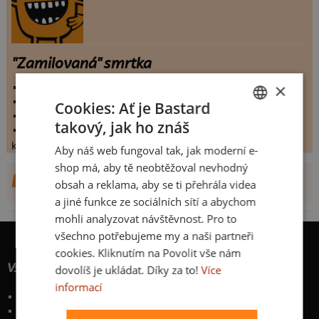
"Zamilovaná" smrtka
×
vystaveno:
25.9.2013
hodnoceno:
127 krát
Cookies: Ať je Bastard
komentářů:
7.37008
takový, jak ho znáš
koupilo by:
35 lidí
CZECH
konečné hodnocení:
7.37008
Aby náš web fungoval tak, jak moderní e-
SLOVAK
shop má, aby tě neobtěžoval nevhodný
DALŠÍ NÁVRHY OD KUCHTIN
obsah a reklama, aby se ti přehrála videa
a jiné funkce ze sociálních sítí a abychom
mohli analyzovat návštěvnost. Pro to
všechno potřebujeme my a naši partneři
cookies. Kliknutím na Povolit vše nám
Vše o nákupu
dovolíš je ukládat. Díky za to!
Více
informací
Poštovné a způsoby doručení
Garance výměny či vrácení