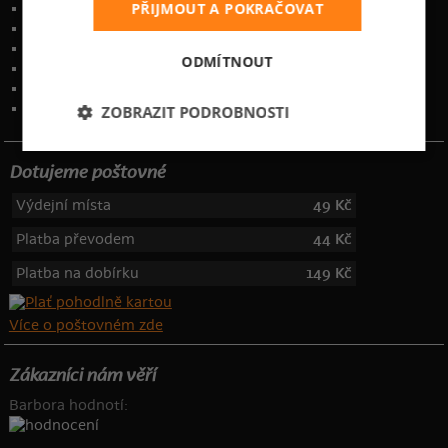
PŘIJMOUT A POKRAČOVAT
Časté otázky
Zakázkový potisk textilu
Obchodní podmínky
ODMÍTNOUT
Ochrana osobních údajů
Kontakt
:
info@bastard.cz
Telefon: 355 455 192
ZOBRAZIT PODROBNOSTI
Dotujeme poštovné
Výdejní místa
49 Kč
Platba převodem
44 Kč
Platba na dobírku
149 Kč
Více o poštovném zde
Zákazníci nám věří
Barbora hodnotí: