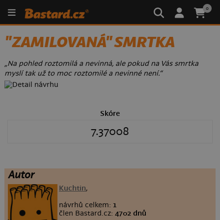
0
"ZAMILOVANÁ" SMRTKA
„Na pohled roztomilá a nevinná, ale pokud na Vás smrtka
myslí tak už to moc roztomilé a nevinné není.“
Skóre
7.37008
Autor
Kuchtin
,
návrhů celkem:
1
člen Bastard.cz:
4702 dnů