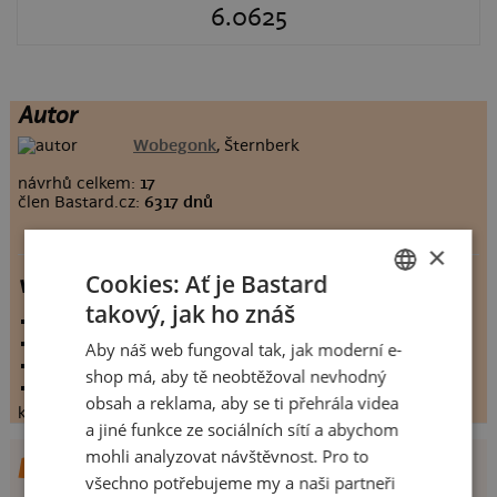
6.0625
Autor
Wobegonk
, Šternberk
návrhů celkem:
17
člen Bastard.cz:
6317 dnů
×
Cookies: Ať je Bastard
vytlemena opice
takový, jak ho znáš
CZECH
vystaveno:
10.5.2009
hodnoceno:
48 krát
Aby náš web fungoval tak, jak moderní e-
SLOVAK
komentářů:
6.0625
shop má, aby tě neobtěžoval nevhodný
koupilo by:
17 lidí
obsah a reklama, aby se ti přehrála videa
konečné hodnocení:
6.0625
a jiné funkce ze sociálních sítí a abychom
mohli analyzovat návštěvnost. Pro to
DALŠÍ NÁVRHY OD WOBEGONK
všechno potřebujeme my a naši partneři