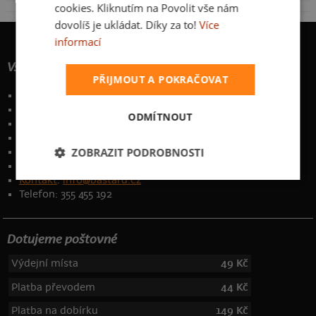
cookies. Kliknutím na Povolit vše nám
dovolíš je ukládat. Díky za to!
Více
informací
Vše o nákupu
PŘIJMOUT A POKRAČOVAT
Poštovné a způsoby doručení
Garance výměny či vrácení
ODMÍTNOUT
Časté otázky
Zakázkový potisk textilu
ZOBRAZIT PODROBNOSTI
Obchodní podmínky
Ochrana osobních údajů
Kontakt
:
info@bastard.cz
Telefon: 355 455 192
Dotujeme poštovné
Výdejní místa
49 Kč
Platba převodem
44 Kč
Platba na dobírku
149 Kč