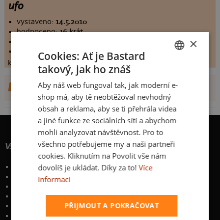
ufo
vystaveno:
14.5.2010
hodnoceno:
16 krát
×
komentářů:
4.5
koupilo by:
1 lidí
Cookies: Ať je Bastard
konečné hodnocení:
4.5
takový, jak ho znáš
CZECH
Aby náš web fungoval tak, jak moderní e-
DALŠÍ NÁVRHY OD ZEROHERO
SLOVAK
shop má, aby tě neobtěžoval nevhodný
obsah a reklama, aby se ti přehrála videa
a jiné funkce ze sociálních sítí a abychom
mohli analyzovat návštěvnost. Pro to
všechno potřebujeme my a naši partneři
Vše o nákupu
cookies. Kliknutím na Povolit vše nám
dovolíš je ukládat. Díky za to!
Více
Poštovné a způsoby doručení
Garance výměny či vrácení
informací
Časté otázky
Zakázkový potisk textilu
PŘIJMOUT A POKRAČOVAT
Obchodní podmínky
Ochrana osobních údajů