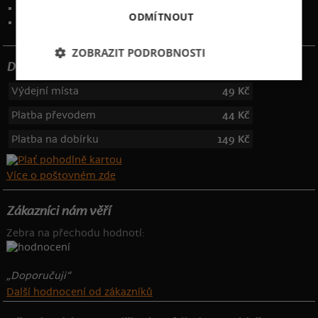
Kontakt
:
info@bastard.cz
ODMÍTNOUT
Telefon: 355 455 192
ZOBRAZIT PODROBNOSTI
Dotujeme poštovné
Výdejní místa
49 Kč
Platba převodem
44 Kč
Platba na dobírku
149 Kč
Více o poštovném zde
Zákazníci nám věří
Zebra na přechodu hodnotí:
„Doporučuji“
Další hodnocení od zákazníků