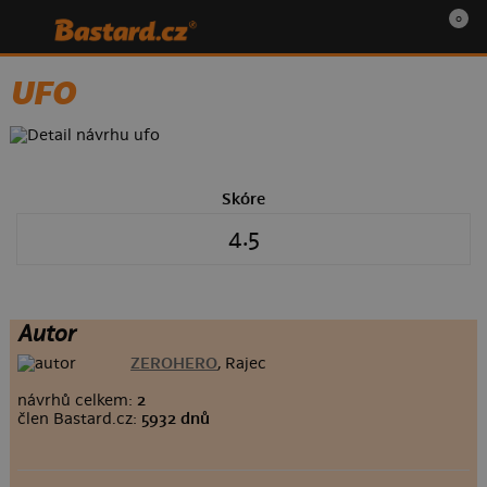
0
UFO
Skóre
4.5
Autor
ZEROHERO
, Rajec
návrhů celkem:
2
člen Bastard.cz:
5932 dnů