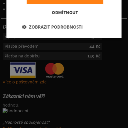
Kontakt
:
info@bastard.cz
Telefon: 355 455 192
ODMÍTNOUT
ZOBRAZIT PODROBNOSTI
Dotujeme poštovné
Výdejní místa
49 Kč
Platba převodem
44 Kč
Platba na dobírku
149 Kč
Více o poštovném zde
Zákazníci nám věří
hodnotí:
„Naprostá spokojenost“