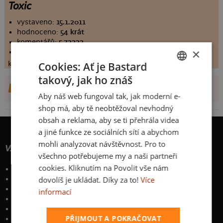
Toxic
vystaveno:
15.1.2011
hodnoceno:
54 krát
komentářů:
5.72222
×
koupilo by:
6 lidí
konečné hodnocení:
Cookies: Ať je Bastard
5.72222
takový, jak ho znáš
CZECH
DALŠÍ NÁVRHY OD BLACKBIRD
Aby náš web fungoval tak, jak moderní e-
SLOVAK
shop má, aby tě neobtěžoval nevhodný
obsah a reklama, aby se ti přehrála videa
a jiné funkce ze sociálních sítí a abychom
mohli analyzovat návštěvnost. Pro to
Vše o nákupu
všechno potřebujeme my a naši partneři
cookies. Kliknutím na Povolit vše nám
Poštovné a způsoby doručení
dovolíš je ukládat. Díky za to!
Více
Garance výměny či vrácení
Časté otázky
informací
Zakázkový potisk textilu
Obchodní podmínky
PŘIJMOUT A POKRAČOVAT
Ochrana osobních údajů