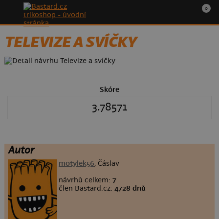
0
TELEVIZE A SVÍČKY
Skóre
3.78571
Autor
motylek56
, Čáslav
návrhů celkem:
7
člen Bastard.cz:
4728 dnů