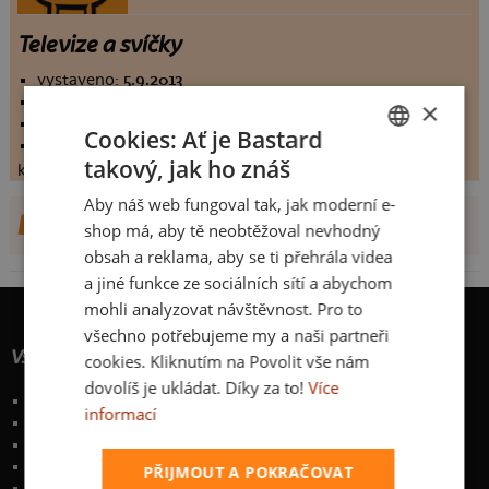
Televize a svíčky
vystaveno:
5.9.2013
hodnoceno:
14 krát
×
komentářů:
3.78571
Cookies: Ať je Bastard
koupilo by:
2 lidí
takový, jak ho znáš
konečné hodnocení:
3.78571
CZECH
Aby náš web fungoval tak, jak moderní e-
SLOVAK
DALŠÍ NÁVRHY OD MOTYLEK56
shop má, aby tě neobtěžoval nevhodný
obsah a reklama, aby se ti přehrála videa
a jiné funkce ze sociálních sítí a abychom
mohli analyzovat návštěvnost. Pro to
všechno potřebujeme my a naši partneři
Vše o nákupu
cookies. Kliknutím na Povolit vše nám
dovolíš je ukládat. Díky za to!
Více
Poštovné a způsoby doručení
informací
Garance výměny či vrácení
Časté otázky
Zakázkový potisk textilu
PŘIJMOUT A POKRAČOVAT
Obchodní podmínky