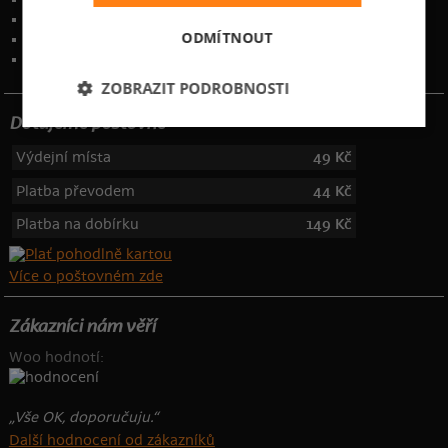
Ochrana osobních údajů
ODMÍTNOUT
Kontakt
:
info@bastard.cz
Telefon: 355 455 192
ZOBRAZIT PODROBNOSTI
Dotujeme poštovné
Výdejní místa
49 Kč
Platba převodem
44 Kč
Platba na dobírku
149 Kč
Více o poštovném zde
Zákazníci nám věří
Woo hodnotí:
„Vše OK, doporučuju.“
Další hodnocení od zákazníků