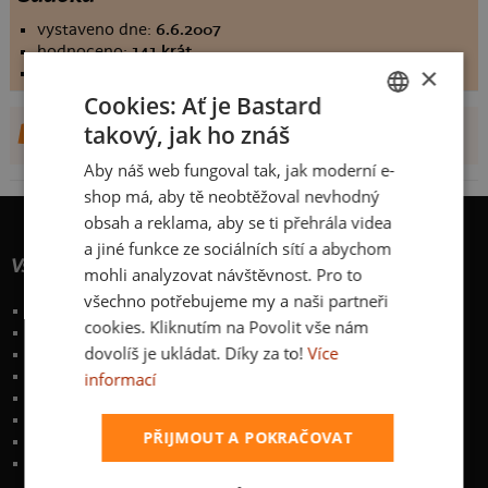
vystaveno dne:
6.6.2007
hodnoceno:
141 krát
×
komentářů:
0
Cookies: Ať je Bastard
DALŠÍ NÁVRHY OD
takový, jak ho znáš
CZECH
Aby náš web fungoval tak, jak moderní e-
SLOVAK
shop má, aby tě neobtěžoval nevhodný
obsah a reklama, aby se ti přehrála videa
a jiné funkce ze sociálních sítí a abychom
Vše o nákupu
mohli analyzovat návštěvnost. Pro to
všechno potřebujeme my a naši partneři
Poštovné a způsoby doručení
cookies. Kliknutím na Povolit vše nám
Garance výměny či vrácení
dovolíš je ukládat. Díky za to!
Více
Časté otázky
Zakázkový potisk textilu
informací
Obchodní podmínky
Ochrana osobních údajů
PŘIJMOUT A POKRAČOVAT
Kontakt
:
info@bastard.cz
Telefon: 355 455 192