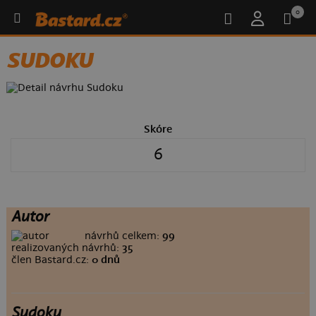
0
SUDOKU
Skóre
6
Autor
návrhů celkem:
99
realizovaných návrhů:
35
člen Bastard.cz:
0 dnů
Sudoku