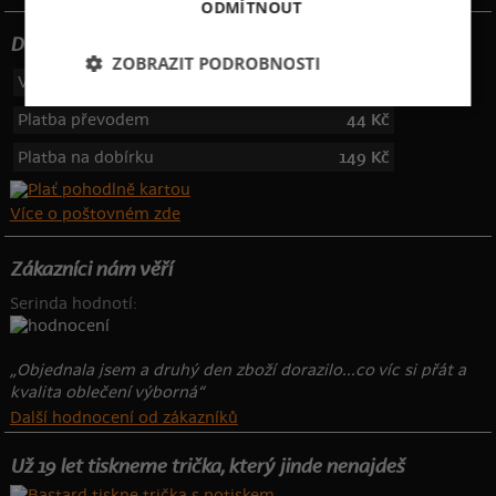
ODMÍTNOUT
Dotujeme poštovné
ZOBRAZIT PODROBNOSTI
Výdejní místa
49 Kč
Platba převodem
44 Kč
Platba na dobírku
149 Kč
Více o poštovném zde
Zákazníci nám věří
Serinda hodnotí:
„Objednala jsem a druhý den zboží dorazilo...co víc si přát a
kvalita oblečení výborná“
Další hodnocení od zákazníků
Už 19 let tiskneme trička, který jinde nenajdeš