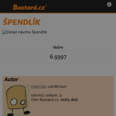
0
ŠPENDLÍK
Skóre
6.9397
Autor
chorche
, Lanškroun
návrhů celkem:
2
člen Bastard.cz:
6683 dnů