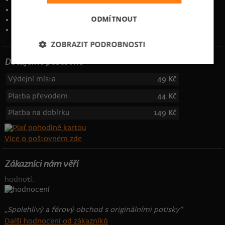
Ochrana osobních údajů
ODMÍTNOUT
Kontakt
:
info@bastard.cz
Telefon: 355 455 192
ZOBRAZIT PODROBNOSTI
Dotujeme poštovné
Výdejní místa
49 Kč
Platba převodem
44 Kč
Platba na dobírku
149 Kč
Více o poštovném zde
Zákazníci nám věří
hodnotí:
„Spolehlivý a férový obchod s originálními potisky“
Další hodnocení od zákazníků