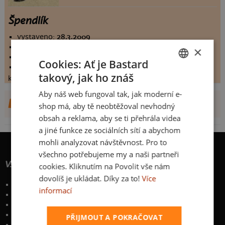
Špendlík
vystaveno:
28.3.2009
hodnoceno:
199 krát
×
komentářů:
6.9397
Cookies: Ať je Bastard
koupilo by:
91 lidí
takový, jak ho znáš
konečné hodnocení:
6.9397
CZECH
Aby náš web fungoval tak, jak moderní e-
SLOVAK
DALŠÍ NÁVRHY OD CHORCHE
shop má, aby tě neobtěžoval nevhodný
obsah a reklama, aby se ti přehrála videa
a jiné funkce ze sociálních sítí a abychom
mohli analyzovat návštěvnost. Pro to
všechno potřebujeme my a naši partneři
Vše o nákupu
cookies. Kliknutím na Povolit vše nám
dovolíš je ukládat. Díky za to!
Více
Poštovné a způsoby doručení
informací
Garance výměny či vrácení
Časté otázky
Zakázkový potisk textilu
PŘIJMOUT A POKRAČOVAT
Obchodní podmínky