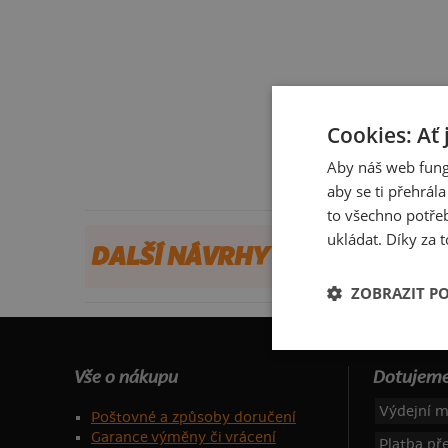
Cookies: Ať 
Aby náš web fung
aby se ti přehrál
to všechno potřeb
ukládat. Díky za t
DALŠÍ NÁVRHY OD GROMATO
ZOBRAZIT P
Vše o nákupu
Dotujeme
Výdejní m
Poštovné a způsoby doručení
Garance výměny či vrácení
Platba p