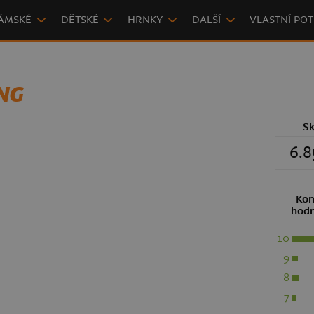
ÁMSKÉ
DĚTSKÉ
HRNKY
DALŠÍ
VLASTNÍ POT
NG
S
6.8
Kon
hodn
10
9
8
7