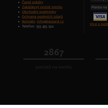
Časté otázky
Zakázkový potisk textilu
Platba na
Obchodní podmínky
Ochrana osobních údajů
Kontakt
:
info@bastard.cz
Více o po
Telefon: 355 455 192
2867
potisků na textilu