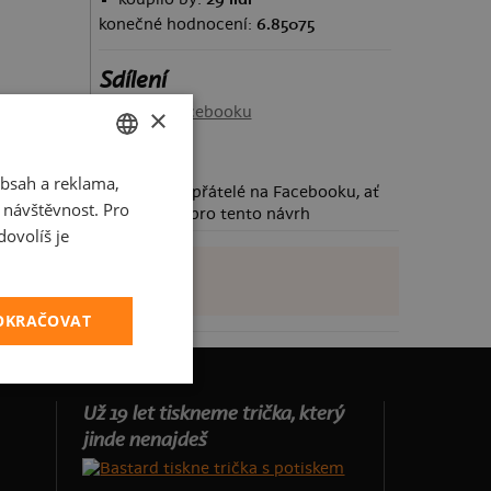
konečné hodnocení:
6.85075
Sdílení
Sdílet na Facebooku
×
bsah a reklama,
CZECH
Požádej své přátelé na Facebooku, ať
t návštěvnost. Pro
taky hlasují pro tento návrh
SLOVAK
ovolíš je
POKRAČOVAT
Už 19 let tiskneme trička, který
jinde nenajdeš