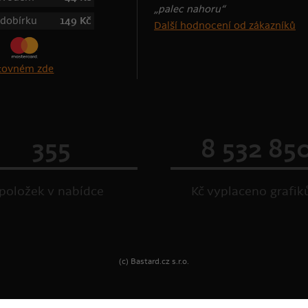
„palec nahoru“
 dobírku
149 Kč
Další hodnocení od zákazníků
štovném zde
355
8 532 85
položek v nabídce
Kč vyplaceno grafi
(c) Bastard.cz s.r.o.