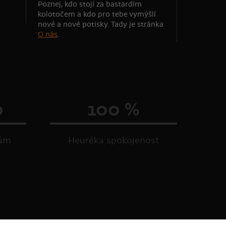
Poznej, kdo stojí za bastardím
kolotočem a kdo pro tebe vymýšlí
nové a nové potisky. Tady je stránka
O nás
.
0
100 %
kům
Heuréka spokojenost