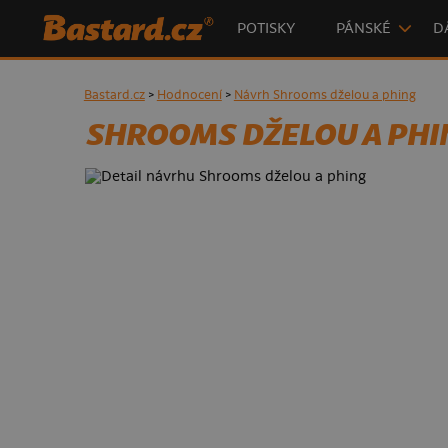
POTISKY
PÁNSKÉ
D
Bastard.cz
>
Hodnocení
>
Návrh Shrooms dželou a phing
SHROOMS DŽELOU A PHI