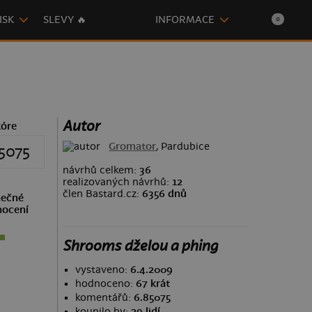
ISK
SLEVY 🔥
INFORMACE
0
Autor
kóre
Gromator
, Pardubice
5075
návrhů celkem:
36
realizovaných návrhů:
12
člen Bastard.cz:
6356 dnů
ečné
ocení
Shrooms dželou a phing
vystaveno:
6.4.2009
hodnoceno:
67 krát
komentářů:
6.85075
koupilo by:
29 lidí