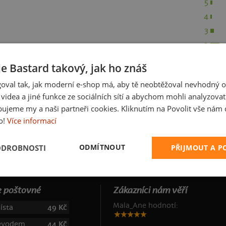
5
4
3
1
je Bastard takový, jak ho znáš
oval tak, jak moderní e-shop má, aby tě neobtěžoval nevhodný o
a videa a jiné funkce ze sociálních sítí a abychom mohli analyzova
ujeme my a naši partneři cookies. Kliknutím na Povolit vše nám d
o!
Více informací
R
ODMÍTNOUT
ODROBNOSTI
PŘIJMOUT A 
 poštovné
Zákazníci nám věří
Mala_Ane hodnotí:
ísta
49 Kč
řevodem
44 Kč