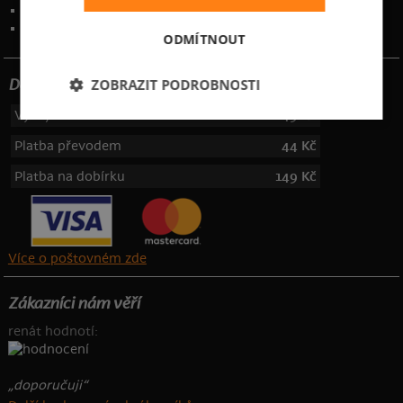
Kontakt
:
info@bastard.cz
Telefon: 355 455 192
ODMÍTNOUT
ZOBRAZIT PODROBNOSTI
Dotujeme poštovné
Výdejní místa
49 Kč
Platba převodem
44 Kč
Platba na dobírku
149 Kč
Více o poštovném zde
Zákazníci nám věří
renát hodnotí:
„doporučuji“