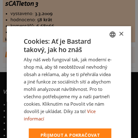
sCATleton 3
vystaveno:
3.3.2009
hodnoceno:
58 krát
komentářů:
6.68966
×
koupilo by:
25 lidí
konečné hodnocení:
Cookies: Ať je Bastard
6.68966
takový, jak ho znáš
CZECH
DALŠÍ NÁVRHY OD TOM.TOTH
Aby náš web fungoval tak, jak moderní e-
SLOVAK
shop má, aby tě neobtěžoval nevhodný
obsah a reklama, aby se ti přehrála videa
a jiné funkce ze sociálních sítí a abychom
mohli analyzovat návštěvnost. Pro to
Vše o nákupu
všechno potřebujeme my a naši partneři
cookies. Kliknutím na Povolit vše nám
Poštovné a způsoby doručení
dovolíš je ukládat. Díky za to!
Více
Garance výměny či vrácení
Časté otázky
informací
Zakázkový potisk textilu
Obchodní podmínky
PŘIJMOUT A POKRAČOVAT
Ochrana osobních údajů