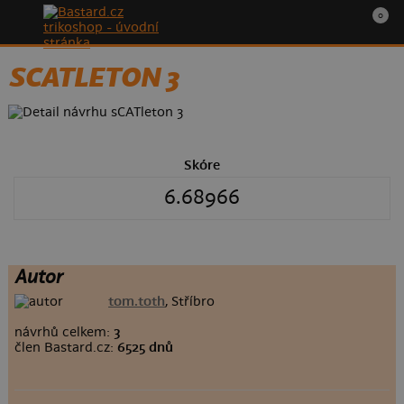
0
SCATLETON 3
Skóre
6.68966
Autor
tom.toth
, Stříbro
návrhů celkem:
3
člen Bastard.cz:
6525 dnů