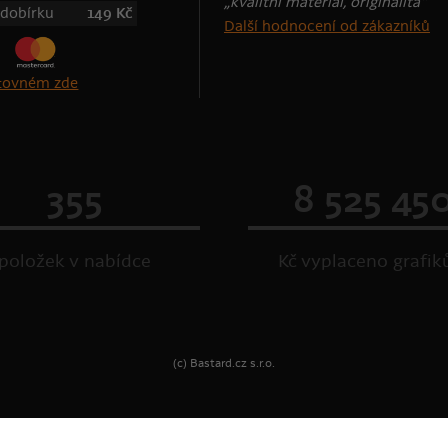
„kvalitní materiál, originalita“
 dobírku
149 Kč
Další hodnocení od zákazníků
štovném zde
355
8 525 45
položek v nabídce
Kč vyplaceno grafi
(c) Bastard.cz s.r.o.