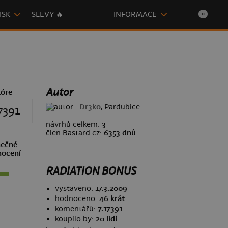
ISK
SLEVY 🔥
INFORMACE
0
Autor
kóre
Dr3ko
, Pardubice
7391
návrhů celkem:
3
člen Bastard.cz:
6353 dnů
ečné
ocení
RADIATION BONUS
vystaveno:
17.3.2009
hodnoceno:
46 krát
komentářů:
7.17391
koupilo by:
20 lidí