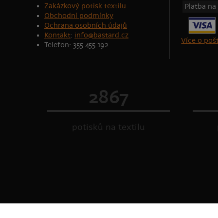
Zakázkový potisk textilu
Platba na
Obchodní podmínky
Ochrana osobních údajů
Kontakt
:
info@bastard.cz
Více o po
Telefon: 355 455 192
2867
potisků na textilu