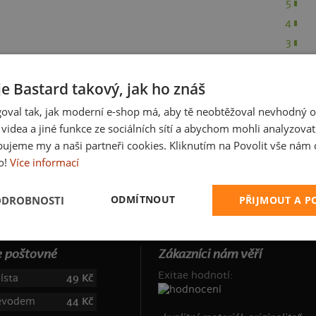
5
4
3
2
1
je Bastard takový, jak ho znáš
oval tak, jak moderní e-shop má, aby tě neobtěžoval nevhodný o
a videa a jiné funkce ze sociálních sítí a abychom mohli analyzova
ujeme my a naši partneři cookies. Kliknutím na Povolit vše nám d
o!
Více informací
ODMÍTNOUT
ODROBNOSTI
PŘIJMOUT A 
 poštovné
Zákazníci nám věří
Exitae hodnotí:
ísta
49 Kč
řevodem
44 Kč