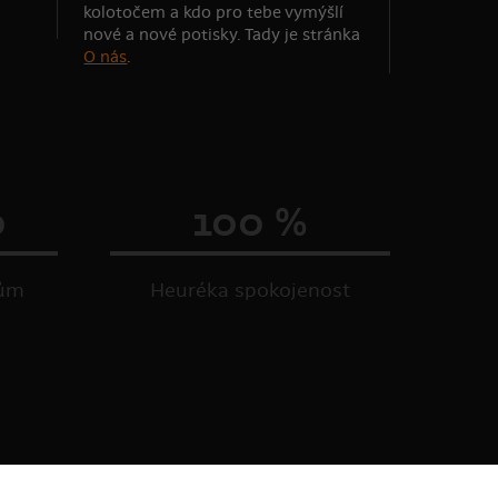
kolotočem a kdo pro tebe vymýšlí
nové a nové potisky. Tady je stránka
O nás
.
0
100 %
kům
Heuréka spokojenost