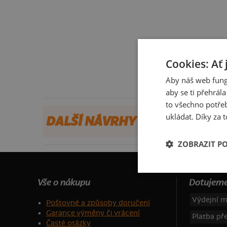
Cookies: Ať 
Aby náš web fung
aby se ti přehrál
to všechno potřeb
ukládat. Díky za t
DALŠÍ NÁVRHY OD DR3KO
ZOBRAZIT P
Vše o nákupu
Dotujeme
Výdejní m
Poštovné a způsoby doručení
Garance výměny či vrácení
Platba p
Časté otázky