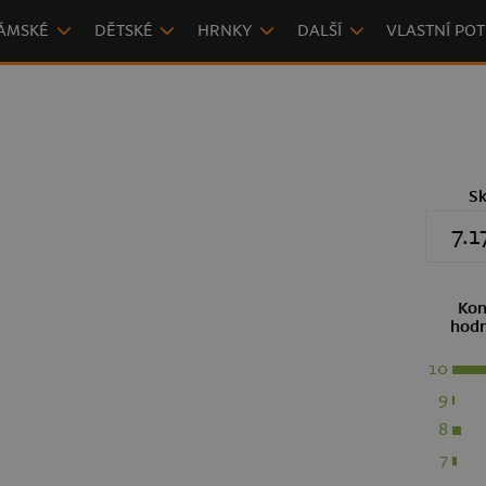
ÁMSKÉ
DĚTSKÉ
HRNKY
DALŠÍ
VLASTNÍ POT
S
7.1
Kon
hodn
10
9
8
7