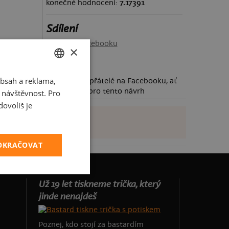
konečné hodnocení:
7.17391
Sdílení
Sdílet na Facebooku
×
bsah a reklama,
CZECH
Požádej své přátelé na Facebooku, ať
taky hlasují pro tento návrh
t návštěvnost. Pro
SLOVAK
ovolíš je
POKRAČOVAT
Už 19 let tiskneme trička, který
jinde nenajdeš
Poznej, kdo stojí za bastardím