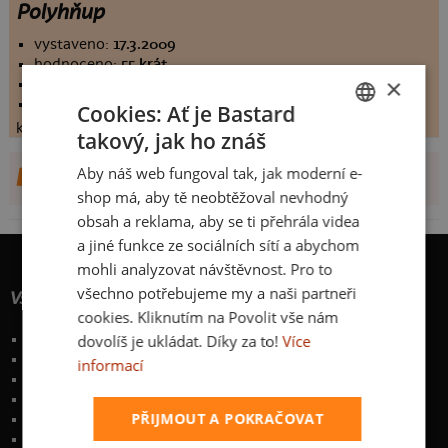
Polyhňup
vystaveno:
17.3.2009
hodnoceno:
55 krát
×
komentářů:
7.30909
koupilo by:
26 lidí
Cookies: Ať je Bastard
konečné hodnocení:
7.30909
takový, jak ho znáš
CZECH
Aby náš web fungoval tak, jak moderní e-
DALŠÍ NÁVRHY OD DR3KO
SLOVAK
shop má, aby tě neobtěžoval nevhodný
obsah a reklama, aby se ti přehrála videa
a jiné funkce ze sociálních sítí a abychom
mohli analyzovat návštěvnost. Pro to
všechno potřebujeme my a naši partneři
Vše o nákupu
cookies. Kliknutím na Povolit vše nám
dovolíš je ukládat. Díky za to!
Více
Poštovné a způsoby doručení
Garance výměny či vrácení
informací
Časté otázky
Zakázkový potisk textilu
PŘIJMOUT A POKRAČOVAT
Obchodní podmínky
Ochrana osobních údajů