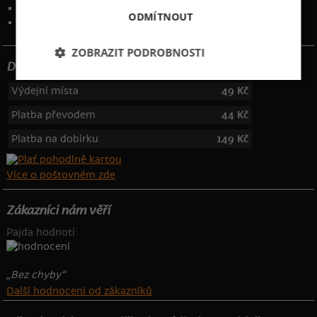
Kontakt
:
info@bastard.cz
ODMÍTNOUT
Telefon: 355 455 192
ZOBRAZIT PODROBNOSTI
Dotujeme poštovné
Výdejní místa
49 Kč
Platba převodem
44 Kč
Platba na dobírku
149 Kč
Více o poštovném zde
Zákazníci nám věří
Pajda hodnotí:
„Bez chyby“
Další hodnocení od zákazníků