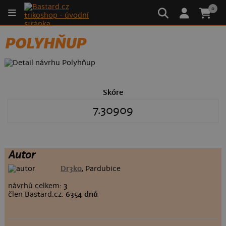
0
POLYHŇUP
Skóre
7.30909
Autor
Dr3ko
, Pardubice
návrhů celkem:
3
člen Bastard.cz:
6354 dnů