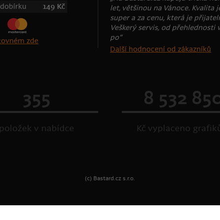
 dobírku
149 Kč
let, většinou na Vánoce. Kvalita j
super a za cenu, která je přijatel
Veškerý servis, od přehlednosti 
po“
štovném zde
Další hodnocení od zákazníků
355
8 532 85
položek v nabídce
Kč vyplaceno grafi
(c) Bastard.cz s.r.o.