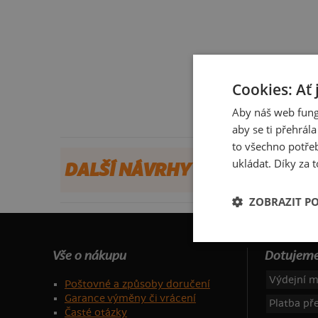
Cookies: Ať 
Aby náš web fung
aby se ti přehrál
to všechno potřeb
ukládat. Díky za t
DALŠÍ NÁVRHY OD XPLAYXER
ZOBRAZIT P
Vše o nákupu
Dotujeme
Výdejní m
Poštovné a způsoby doručení
Garance výměny či vrácení
Platba p
Časté otázky