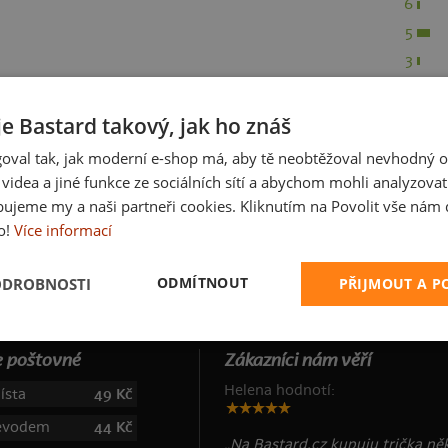
6
5
3
2
1
je Bastard takový, jak ho znáš
oval tak, jak moderní e-shop má, aby tě neobtěžoval nevhodný o
a videa a jiné funkce ze sociálních sítí a abychom mohli analyzova
ujeme my a naši partneři cookies. Kliknutím na Povolit vše nám d
o!
Více informací
ODMÍTNOUT
ODROBNOSTI
PŘIJMOUT A 
 poštovné
Zákazníci nám věří
Helena hodnotí:
ísta
49 Kč
řevodem
44 Kč
„Na Bastard.cz kupuju trička něk