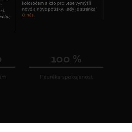
kolotočem a kdo pro tebe vymýšlí
e
nové a nové potisky. Tady je stránka
ná.
O nás
.
webu,
0
100 %
kům
Heuréka spokojenost