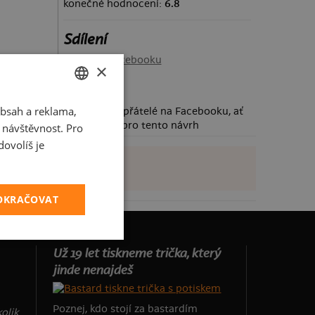
konečné hodnocení:
6.8
Sdílení
Sdílet na Facebooku
×
bsah a reklama,
CZECH
Požádej své přátelé na Facebooku, ať
taky hlasují pro tento návrh
t návštěvnost. Pro
SLOVAK
ovolíš je
POKRAČOVAT
Už 19 let tiskneme trička, který
jinde nenajdeš
Poznej, kdo stojí za bastardím
olik