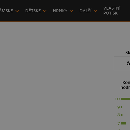
VLASTNÍ
ÁMSKÉ
DĚTSKÉ
HRNKY
DALŠÍ
POTISK
S
6
Kon
hodn
10
9
8
7