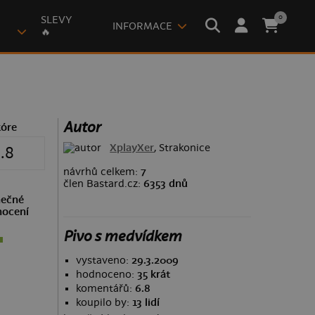
0
SLEVY
INFORMACE
🔥
Autor
kóre
XplayXer
, Strakonice
.8
návrhů celkem:
7
člen Bastard.cz:
6353 dnů
ečné
ocení
Pivo s medvídkem
vystaveno:
29.3.2009
hodnoceno:
35 krát
komentářů:
6.8
koupilo by:
13 lidí