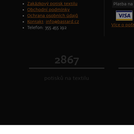
Zakázkový potisk textilu
Platba na
Obchodní podmínky
Ochrana osobních údajů
Kontakt
:
info@bastard.cz
Více o po
Telefon: 355 455 192
2867
potisků na textilu