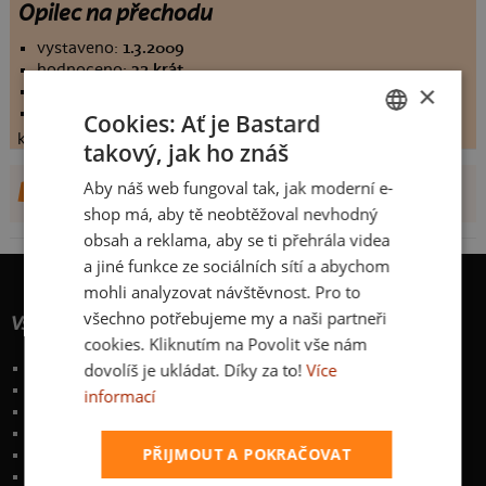
Opilec na přechodu
vystaveno:
1.3.2009
hodnoceno:
32 krát
×
komentářů:
4.5
koupilo by:
7 lidí
Cookies: Ať je Bastard
konečné hodnocení:
4.5
takový, jak ho znáš
CZECH
Aby náš web fungoval tak, jak moderní e-
DALŠÍ NÁVRHY OD LESTAT
SLOVAK
shop má, aby tě neobtěžoval nevhodný
obsah a reklama, aby se ti přehrála videa
a jiné funkce ze sociálních sítí a abychom
mohli analyzovat návštěvnost. Pro to
všechno potřebujeme my a naši partneři
Vše o nákupu
cookies. Kliknutím na Povolit vše nám
dovolíš je ukládat. Díky za to!
Více
Poštovné a způsoby doručení
Garance výměny či vrácení
informací
Časté otázky
Zakázkový potisk textilu
PŘIJMOUT A POKRAČOVAT
Obchodní podmínky
Ochrana osobních údajů