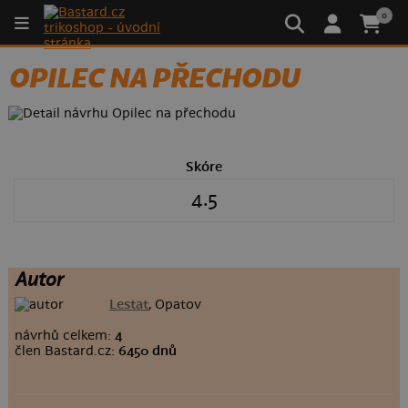
0
OPILEC NA PŘECHODU
Skóre
4.5
Autor
Lestat
, Opatov
návrhů celkem:
4
člen Bastard.cz:
6450 dnů