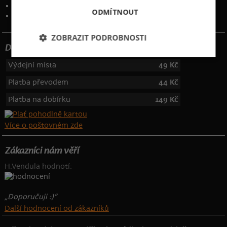
Kontakt
:
info@bastard.cz
ODMÍTNOUT
Telefon: 355 455 192
ZOBRAZIT PODROBNOSTI
Dotujeme poštovné
Výdejní místa
49 Kč
Platba převodem
44 Kč
Platba na dobírku
149 Kč
Více o poštovném zde
Zákazníci nám věří
H.Vendula hodnotí:
„Doporučuji :)“
Další hodnocení od zákazníků