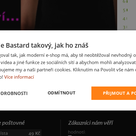
6
5
4
3
2
je Bastard takový, jak ho znáš
1
oval tak, jak moderní e-shop má, aby tě neobtěžoval nevhodný o
a videa a jiné funkce ze sociálních sítí a abychom mohli analyzova
ujeme my a naši partneři cookies. Kliknutím na Povolit vše nám d
o!
Více informací
ODMÍTNOUT
ODROBNOSTI
PŘIJMOUT A 
 poštovné
Zákazníci nám věří
hodnotí:
ísta
49 Kč