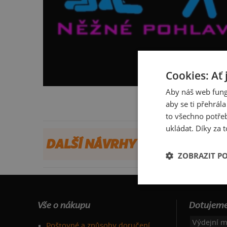
Cookies: Ať 
Aby náš web fung
aby se ti přehrál
to všechno potřeb
ukládat. Díky za t
DALŠÍ NÁVRHY OD RAX
ZOBRAZIT P
Vše o nákupu
Dotujeme
Výdejní m
Poštovné a způsoby doručení