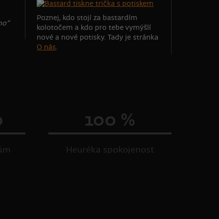
Poznej, kdo stojí za bastardím
no“
kolotočem a kdo pro tebe vymýšlí
nové a nové potisky. Tady je stránka
O nás
.
0
100 %
kům
Heuréka spokojenost