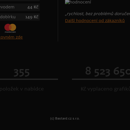
řevodem
44 Kč
„rychlost, bez problémů doruče
 dobírku
149 Kč
Další hodnocení od zákazníků
štovném zde
355
8 523 65
položek v nabídce
Kč vyplaceno grafi
(c) Bastard.cz s.r.o.