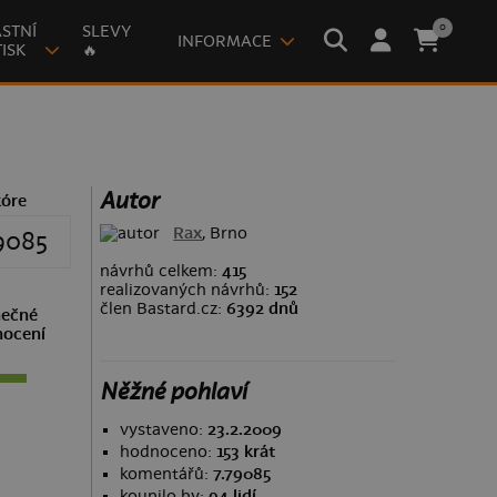
0
STNÍ
SLEVY
INFORMACE
ISK
🔥
Autor
kóre
Rax
, Brno
9085
návrhů celkem:
415
realizovaných návrhů:
152
člen Bastard.cz:
6392 dnů
ečné
ocení
Něžné pohlaví
vystaveno:
23.2.2009
hodnoceno:
153 krát
komentářů:
7.79085
koupilo by:
94 lidí