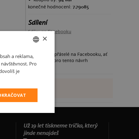
konečné hodnocení:
7.79085
Sdílení
Sdílet na Facebooku
×
Požádej své přátelé na Facebooku, ať
bsah a reklama,
CZECH
taky hlasují pro tento návrh
t návštěvnost. Pro
SLOVAK
ovolíš je
POKRAČOVAT
Už 19 let tiskneme trička, který
jinde nenajdeš