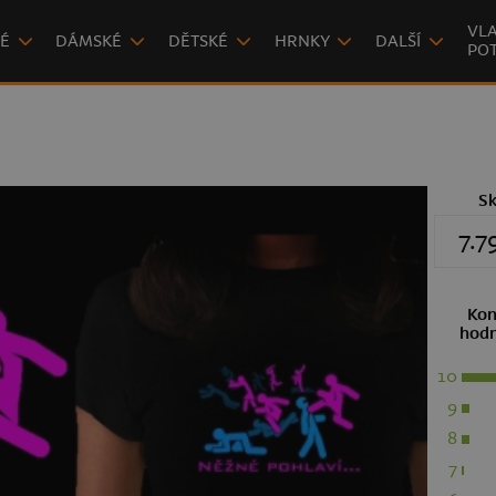
VLA
É
DÁMSKÉ
DĚTSKÉ
HRNKY
DALŠÍ
POT
S
7.7
Kon
hodn
10
9
8
7