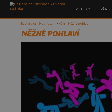
POTISKY
PÁNSK
Bastard.cz
>
Hodnocení
>
Návrh Něžné pohlaví
NĚŽNÉ POHLAVÍ