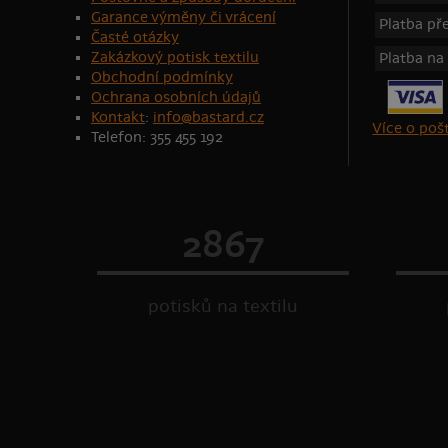
Garance výměny či vrácení
Platba p
Časté otázky
Zakázkový potisk textilu
Platba na
Obchodní podmínky
Ochrana osobních údajů
Kontakt
:
info@bastard.cz
Více o po
Telefon: 355 455 192
2867
potisků na textilu