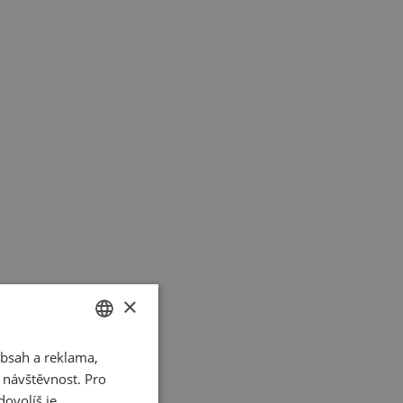
×
bsah a reklama,
CZECH
t návštěvnost. Pro
SLOVAK
ovolíš je