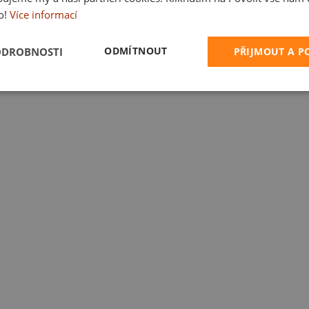
o!
Více informací
ODMÍTNOUT
ODROBNOSTI
PŘIJMOUT A 
nápisy
Pivo a víno
Narozeniny
Svátky a oslavy
Pro rodinu
→ Všechna t