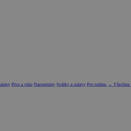
nápisy
Pivo a víno
Narozeniny
Svátky a oslavy
Pro rodinu
→ Všechna t