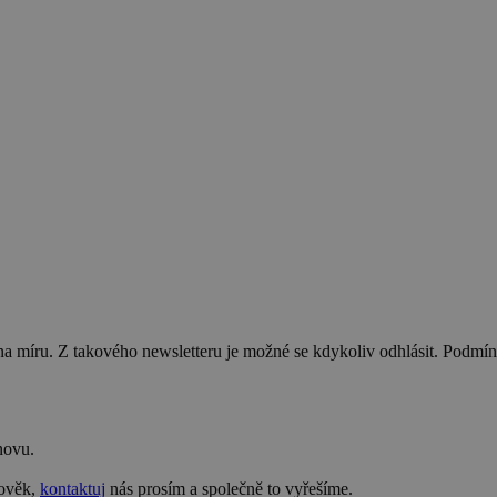
na míru. Z takového newsletteru je možné se kdykoliv odhlásit. Podmí
novu.
lověk,
kontaktuj
nás prosím a společně to vyřešíme.