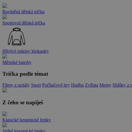
Bavlněná dětská trička
Sportovní dětská trička
Hřejivé mikiny klokanky
Městské batohy
Trička podle témat
Filmy a seriály
Sport
Počítačové hry
Hudba
Zvířata
Memy
Hlášky a 
Z čeho se napiješ
Klasické keramické hrnky
Velké keramické hrnky