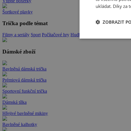
Vtipné boxerky
ukládat. Díky za t
Šortkové plavky
ZOBRAZIT P
Trička podle témat
Filmy a seriály
Sport
Počítačové hry
Hudba
Zvířata
Memy
Hlášky a 
Dámské zboží
Bavlněná dámská trička
Prémiová dámská trička
Sportovní funkční trička
Dámská tílka
Hřejivé bavlněné mikiny
Bavlněné kalhotky