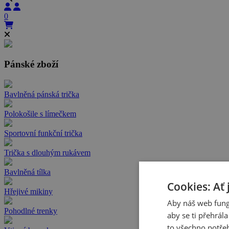
0
Pánské zboží
Bavlněná pánská trička
Polokošile s límečkem
Sportovní funkční trička
Trička s dlouhým rukávem
Bavlněná tílka
Cookies: Ať 
Hřejivé mikiny
Aby náš web fung
Pohodlné trenky
aby se ti přehrál
to všechno potřeb