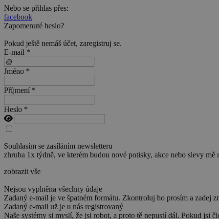
Nebo se přihlas přes:
facebook
Zapomenuté heslo?
Pokud ještě nemáš účet,
zaregistruj se
.
E-mail *
Jméno *
Příjmení *
Heslo *
Souhlasím se zasíláním newsletteru
zhruba 1x týdně, ve kterém budou nové potisky, akce nebo slevy mě 
zobrazit vše
Nejsou vyplněna všechny údaje
Zadaný e-mail je ve špatném formátu. Zkontroluj ho prosím a zadej z
Zadaný e-mail už je u nás registrovaný
Naše systémy si myslí, že jsi robot, a proto tě nepustí dál. Pokud jsi č