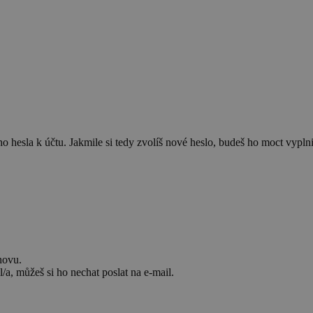
 hesla k účtu. Jakmile si tedy zvolíš nové heslo, budeš ho moct vyplnit
novu.
/a, můžeš si ho nechat poslat na e-mail.