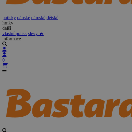
potisky
pánské
dámské
dětské
hrnky
další
vlastní potisk
slevy 🔥
informace
0