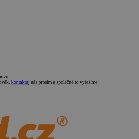
novu.
lověk,
kontaktuj
nás prosím a společně to vyřešíme.