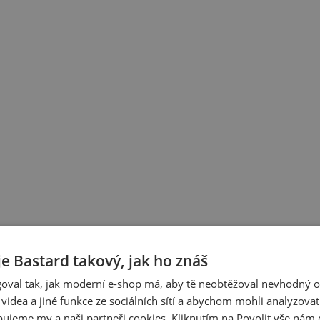
je Bastard takový, jak ho znáš
oval tak, jak moderní e-shop má, aby tě neobtěžoval nevhodný o
a videa a jiné funkce ze sociálních sítí a abychom mohli analyzova
ujeme my a naši partneři cookies. Kliknutím na Povolit vše nám d