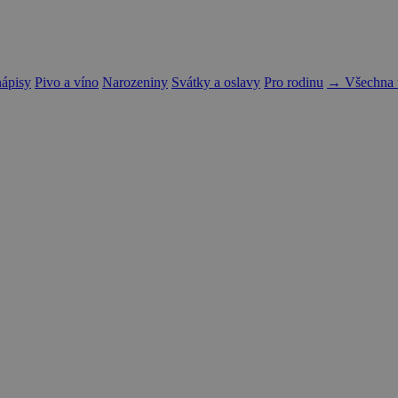
nápisy
Pivo a víno
Narozeniny
Svátky a oslavy
Pro rodinu
→ Všechna t