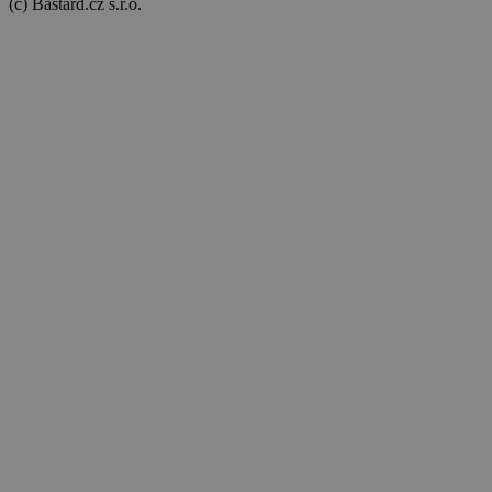
(c) Bastard.cz s.r.o.