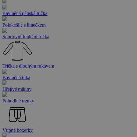
Bavlněná pánská trička
Polokošile s límečkem
Sportovní funkční trička
Trička s dlouhým rukávem
Bavlněná tílka
Hřejivé mikiny
Pohodlné trenky
Vtipné boxerky