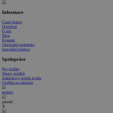
Informace
Časté dotazy
Doručení
O nás
Blog
Kontakt
Obchodní podmínky
Speciální kolekce
Spolupráce
Pro grafiky
Shopy grafiků
Zakázkový potisk textilu
Grafika na zakázku
potisky
pánské