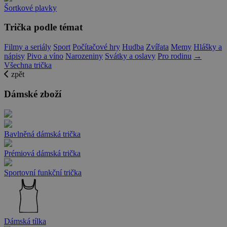
Šortkové plavky
Trička podle témat
Filmy a seriály
Sport
Počítačové hry
Hudba
Zvířata
Memy
Hlášky a
nápisy
Pivo a víno
Narozeniny
Svátky a oslavy
Pro rodinu
→
Všechna trička
zpět
Dámské zboží
Bavlněná dámská trička
Prémiová dámská trička
Sportovní funkční trička
Dámská tílka