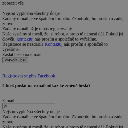
zobrazit vše
Nejsou vyplněna všechny údaje
Zadaný e-mail je ve špatném formátu. Zkontroluj ho prosím a zadej
znovu.
Zadaný e-mail už je u nás registrovaný
Naše systémy si myslí, že jsi robot, a proto tě nepustí dál. Pokud jsi
člověk,
kontaktuj
nás prosím a společně to vyřešíme.
Registrace se nezdařila.
Kontaktuj
nás prosím a společně to
vyřešíme.
Zaslat heslo na e-mail
Vytvořit účet
Registrovat se přes Facebook
Chceš poslat na e-mail odkaz ke změně hesla?
E-mail
Nejsou vyplněna všechny údaje
Zadaný e-mail je ve špatném formátu. Zkontroluj ho prosím a zadej
znovu.
Naše systémy si myslí, že jsi robot, a proto tě nepustí dál. Pokud jsi