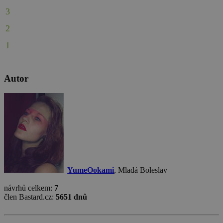
3
2
1
Autor
YumeOokami
, Mladá Boleslav
návrhů celkem:
7
člen Bastard.cz:
5651 dnů