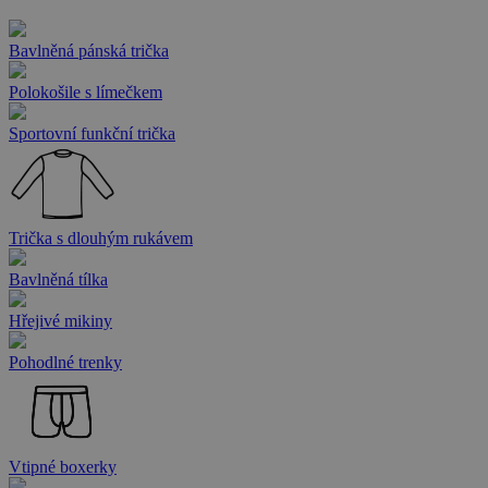
Bavlněná pánská trička
Polokošile s límečkem
Sportovní funkční trička
Trička s dlouhým rukávem
Bavlněná tílka
Hřejivé mikiny
Pohodlné trenky
Vtipné boxerky