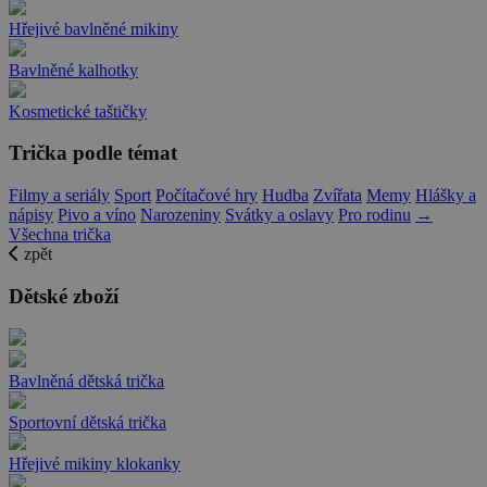
Hřejivé bavlněné mikiny
Bavlněné kalhotky
Kosmetické taštičky
Trička podle témat
Filmy a seriály
Sport
Počítačové hry
Hudba
Zvířata
Memy
Hlášky a
nápisy
Pivo a víno
Narozeniny
Svátky a oslavy
Pro rodinu
→
Všechna trička
zpět
Dětské zboží
Bavlněná dětská trička
Sportovní dětská trička
Hřejivé mikiny klokanky