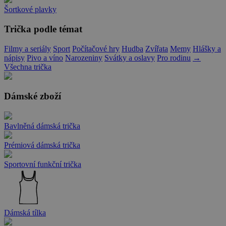
Šortkové plavky
Trička podle témat
Filmy a seriály
Sport
Počítačové hry
Hudba
Zvířata
Memy
Hlášky a
nápisy
Pivo a víno
Narozeniny
Svátky a oslavy
Pro rodinu
→
Všechna trička
Dámské zboží
Bavlněná dámská trička
Prémiová dámská trička
Sportovní funkční trička
Dámská tílka