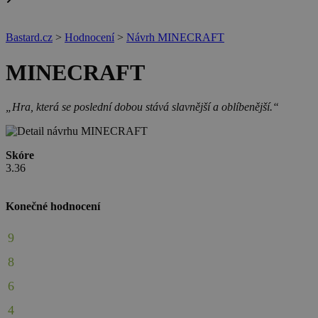
Bastard.cz
>
Hodnocení
>
Návrh MINECRAFT
MINECRAFT
„Hra, která se poslední dobou stává slavnější a oblíbenější.“
Skóre
3.36
Konečné hodnocení
9
8
6
4