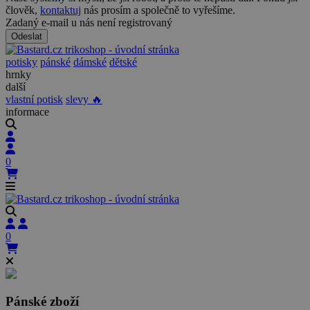
člověk,
kontaktuj
nás prosím a společně to vyřešíme.
Zadaný e-mail u nás není registrovaný
Odeslat
potisky
pánské
dámské
dětské
hrnky
další
vlastní potisk
slevy 🔥
informace
0
0
Pánské zboží