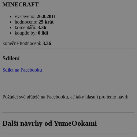
MINECRAFT
vystaveno:
26.8.2011
hodnoceno:
25 krát
komentářů:
3.36
koupilo by:
0 lidí
konečné hodnocení:
3.36
Sdílení
Sdílet na Facebooku
Požádej své přátelé na Facebooku, ať taky hlasují pro tento návrh
Další návrhy od YumeOokami