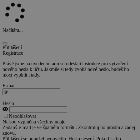
Načítám...
Přihlášení
Registrace
Právě jsme na uvedenou adresu odeslali instrukce pro vytvoření
nového hesla k účtu. Jakmile si tedy zvolíš nové heslo, budeš ho
moct vyplnit i tady.
E-mail
Heslo
Neodhlašovat
Nejsou vyplněna všechny údaje
Zadaný e-mail je ve špatném formátu. Zkontroluj ho prosím a zadej
znovu.
Přihlášení se bohužel nepovedlo. Heslo nesedí. Pokud jsi ho