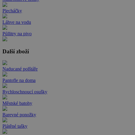
Plecháčky
Láhve na vodu
Půllitry na pivo
Další zboží
Naducané polštáře
Pantofle na doma
Rychloschnoucí osušky
Městské batohy
Barevné ponožky
Plátěné tašky