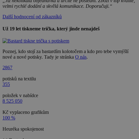
„Již několikátá objednávka a určitě ne poslední. Zboží v top kvalitě,
velmi rychlé dodání a skvělá komunikace. Doporučuji.“
Další hodnocení od zákazníků
Už 19 let tiskneme trička, který jinde nenajdeš
Poznej, kdo stojí za bastardím kolotočem a kdo pro tebe vymýšlí
nové a nové potisky. Tady je stránka
O nás
.
2867
potisků na textilu
355
položek v nabídce
8 525 050
Kč vyplaceno grafikům
100 %
Heuréka spokojenost