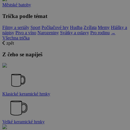
Městské batohy
Trička podle témat
Filmy a seriály
Sport
Počítačové hry
Hudba
Zvířata
Memy
Hlášky a
nápisy
Pivo a víno
Narozeniny
Svátky a oslavy
Pro rodinu
→
Všechna trička
zpět
Z čeho se napiješ
Klasické keramické hrnky
Velké keramické hrnky