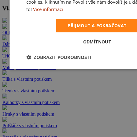
cookies. Kliknutím na Povolit vše nám dovolíš je ukl
Vlastní potisky do 24 hod.
to!
Více informací
PŘIJMOUT A POKRAČOVAT
Oblečení s vlastním potiskem
ODMÍTNOUT
Dárky s vlastním potiskem
Trička s vlastním potiskem
ZOBRAZIT PODROBNOSTI
Mikiny s vlastním potiskem
Tílka s vlastním potiskem
Trenky s vlastním potiskem
Kalhotky s vlastním potiskem
Hrnky s vlastním potiskem
Polštáře s vlastním potiskem