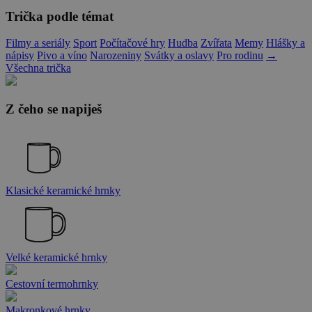
Trička podle témat
Filmy a seriály
Sport
Počítačové hry
Hudba
Zvířata
Memy
Hlášky a
nápisy
Pivo a víno
Narozeniny
Svátky a oslavy
Pro rodinu
→
Všechna trička
Z čeho se napiješ
Klasické keramické hrnky
Velké keramické hrnky
Cestovní termohrnky
Makronkové hrnky