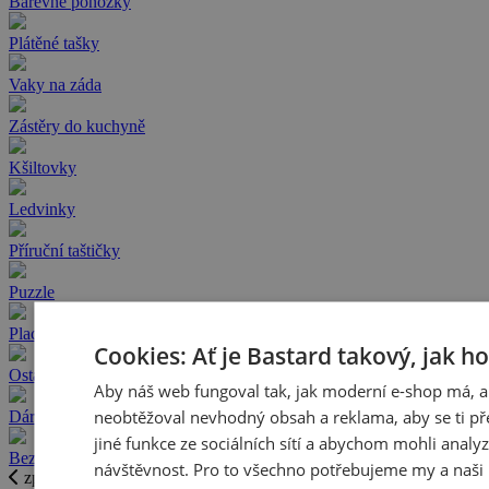
Barevné ponožky
Plátěné tašky
Vaky na záda
Zástěry do kuchyně
Kšiltovky
Ledvinky
Příruční taštičky
Puzzle
Placky a odznaky
Cookies: Ať je Bastard takový, jak h
Ostatní
Aby náš web fungoval tak, jak moderní e-shop má, a
neobtěžoval nevhodný obsah a reklama, aby se ti př
Dárkové poukazy
jiné funkce ze sociálních sítí a abychom mohli analy
Bez potisku
návštěvnost. Pro to všechno potřebujeme my a naši 
zpět