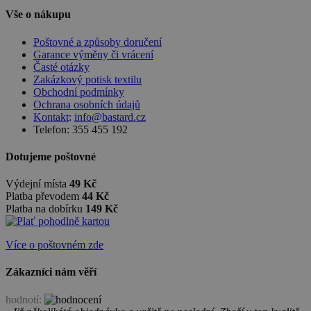
Vše o nákupu
Poštovné a způsoby doručení
Garance výměny či vrácení
Časté otázky
Zakázkový potisk textilu
Obchodní podmínky
Ochrana osobních údajů
Kontakt
:
info@bastard.cz
Telefon: 355 455 192
Dotujeme poštovné
Výdejní místa
49 Kč
Platba převodem
44 Kč
Platba na dobírku
149 Kč
Více o poštovném zde
Zákazníci nám věří
hodnotí: