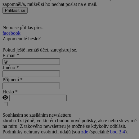
zapomněl/a, můžeš si ho nechat poslat na e-mail.
Přihlásit se
Nebo se přihlas přes:
facebook
Zapomenuté heslo?
Pokud ještě nemáš účet,
zaregistruj se
.
E-mail *
Jméno *
Příjmení *
Heslo *
Souhlasím se zasíláním newsletteru
zhruba 1x týdně, ve kterém budou nové potisky, akce nebo slevy mě
na míru. Z takového newsletteru je možné se kdykoliv odhlásit.
Podmínky ochrany osobních údajů jsou
zde
(speciálně
bod 3.4
).