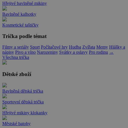
Hřejivé bavlněné mikiny
Bavlněné kalhotky
Kosmetické taštičky
Trička podle témat
Filmy a seriály
Sport
Počítačové hry
Hudba
Zvířata
Memy
Hlášky a
nápisy
Pivo a víno
Narozeniny
Svátky a oslavy
Pro rodinu
→
Všechna trička
Dětské zboží
Bavlněná dětská trička
Sportovní dětská trička
Hřejivé mikiny klokanky
Městské batohy