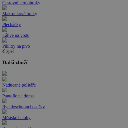
Cestovní termohrnky
Makronkové hrnky
Plecháčky
Láhve na vodu
Půllitry na pivo
zpět
Další zboží
Naducané polštáře
Pantofle na doma
Rychloschnoucí osušky
Městské batohy