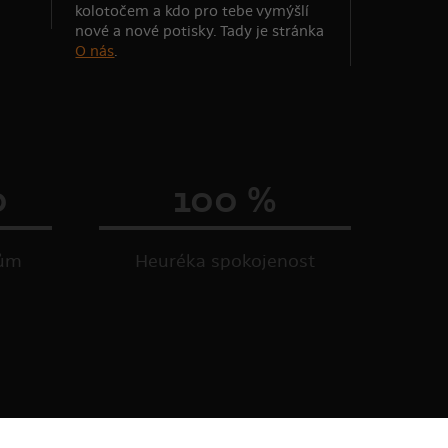
kolotočem a kdo pro tebe vymýšlí
nové a nové potisky. Tady je stránka
O nás
.
0
100 %
kům
Heuréka spokojenost