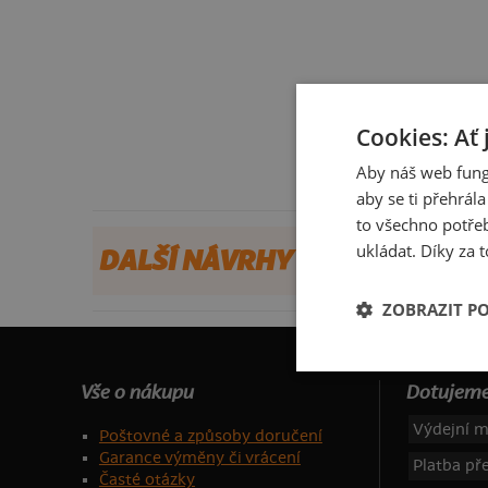
Cookies: Ať 
Aby náš web fung
aby se ti přehrál
to všechno potřeb
ukládat. Díky za t
DALŠÍ NÁVRHY OD XSEJA
ZOBRAZIT P
Vše o nákupu
Dotujeme
Výdejní m
Poštovné a způsoby doručení
Garance výměny či vrácení
Platba p
Časté otázky