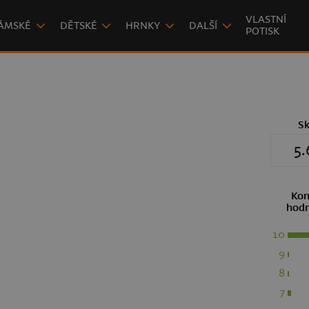
VLASTNÍ
ÁMSKÉ
DĚTSKÉ
HRNKY
DALŠÍ
POTISK
S
5.
Kon
hodn
10
9
8
7