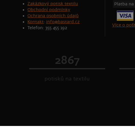
Zakázkový potisk textilu
Platba na
Obchodní podmínky
Ochrana osobních údajů
Kontakt
:
info@bastard.cz
Více o po
Telefon: 355 455 192
2867
potisků na textilu