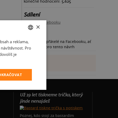
konečné hodnocení:
5.625
Sdílení
Sdílet na Facebooku
×
bsah a reklama,
CZECH
Požádej své přátelé na Facebooku, ať
taky hlasují pro tento návrh
t návštěvnost. Pro
SLOVAK
ovolíš je
POKRAČOVAT
Už 19 let tiskneme trička, který
jinde nenajdeš
Poznej, kdo stojí za bastardím