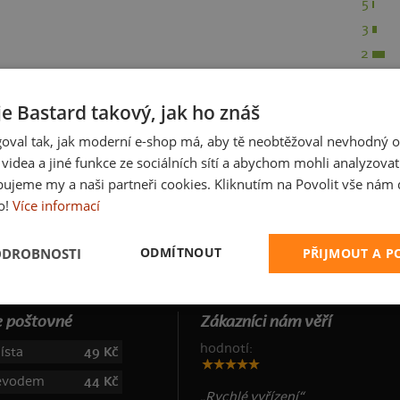
5
3
2
1
je Bastard takový, jak ho znáš
oval tak, jak moderní e-shop má, aby tě neobtěžoval nevhodný o
a videa a jiné funkce ze sociálních sítí a abychom mohli analyzova
ujeme my a naši partneři cookies. Kliknutím na Povolit vše nám d
o!
Více informací
ODMÍTNOUT
ODROBNOSTI
PŘIJMOUT A 
 poštovné
Zákazníci nám věří
hodnotí:
ísta
49 Kč
řevodem
44 Kč
„Rychlé vyřízení“