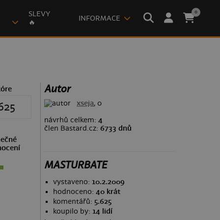
0
SLEVY
INFORMACE
🔥
Autor
kóre
xseja
, 0
625
návrhů celkem:
4
člen Bastard.cz:
6733 dnů
ečné
ocení
MASTURBATE
vystaveno:
10.2.2009
hodnoceno:
40 krát
komentářů:
5.625
koupilo by:
14 lidí