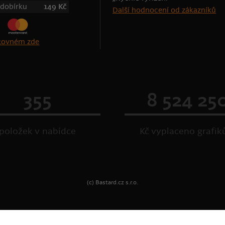
 dobírku
149 Kč
Další hodnocení od zákazníků
štovném zde
355
8 524 25
položek v nabídce
Kč vyplaceno grafi
(c) Bastard.cz s.r.o.