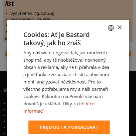
list
vystaveno:
23.2.2009
hodnoceno:
31 krát
×
komentářů:
7.45161
koupilo by:
14 lidí
Cookies: Ať je Bastard
konečné hodnocení:
7.45161
takový, jak ho znáš
CZECH
Aby náš web fungoval tak, jak moderní e-
DALŠÍ NÁVRHY OD DUFF.BEERMAN
SLOVAK
shop má, aby tě neobtěžoval nevhodný
obsah a reklama, aby se ti přehrála videa
a jiné funkce ze sociálních sítí a abychom
mohli analyzovat návštěvnost. Pro to
všechno potřebujeme my a naši partneři
Vše o nákupu
cookies. Kliknutím na Povolit vše nám
dovolíš je ukládat. Díky za to!
Více
Poštovné a způsoby doručení
Garance výměny či vrácení
informací
Časté otázky
Zakázkový potisk textilu
PŘIJMOUT A POKRAČOVAT
Obchodní podmínky
Ochrana osobních údajů