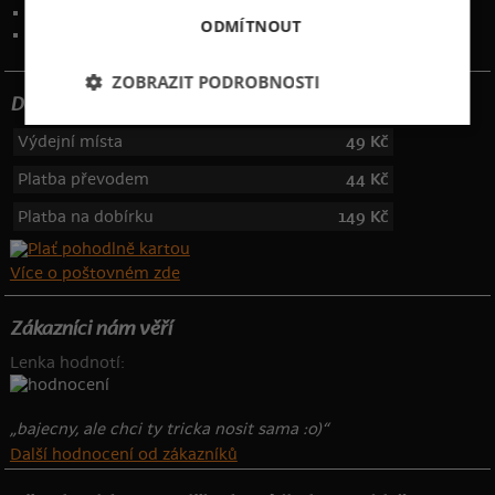
Kontakt
:
info@bastard.cz
ODMÍTNOUT
Telefon: 355 455 192
ZOBRAZIT PODROBNOSTI
Dotujeme poštovné
Výdejní místa
49 Kč
Platba převodem
44 Kč
Platba na dobírku
149 Kč
Více o poštovném zde
Zákazníci nám věří
Lenka hodnotí:
„bajecny, ale chci ty tricka nosit sama :o)“
Další hodnocení od zákazníků