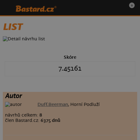
0
LIST
Skóre
7.45161
Autor
Duff.Beerman
, Horní Podluží
návrhů celkem:
8
člen Bastard.cz:
6375 dnů