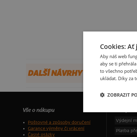
Cookies: Ať 
Aby náš web fung
aby se ti přehrál
to všechno potřeb
DALŠÍ NÁVRHY OD YOURF_U
ukládat. Díky za t
ZOBRAZIT P
Vše o nákupu
Dotujeme
Výdejní m
Poštovné a způsoby doručení
Garance výměny či vrácení
Platba p
Časté otázky