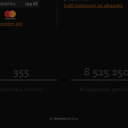
 dobírku
149 Kč
Další hodnocení od zákazníků
štovném zde
355
8 525 25
položek v nabídce
Kč vyplaceno grafi
(c) Bastard.cz s.r.o.