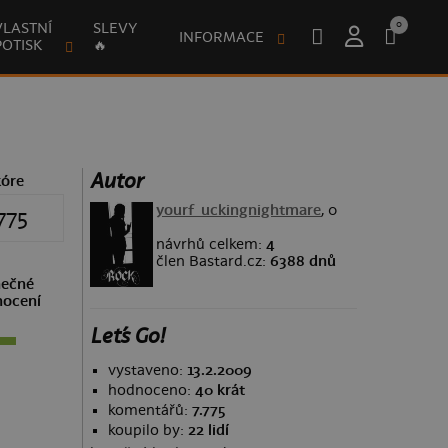
0
VLASTNÍ
SLEVY
INFORMACE
POTISK
🔥
Autor
kóre
yourf_uckingnightmare
, 0
775
návrhů celkem:
4
člen Bastard.cz:
6388 dnů
ečné
ocení
Let´s Go!
vystaveno:
13.2.2009
hodnoceno:
40 krát
komentářů:
7.775
koupilo by:
22 lidí