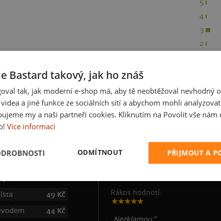
5
4
3
2
1
je Bastard takový, jak ho znáš
oval tak, jak moderní e-shop má, aby tě neobtěžoval nevhodný o
a videa a jiné funkce ze sociálních sítí a abychom mohli analyzova
ujeme my a naši partneři cookies. Kliknutím na Povolit vše nám d
CKINGNIGHTMARE
o!
Více informací
ODMÍTNOUT
ODROBNOSTI
PŘIJMOUT A 
 poštovné
Zákazníci nám věří
Rákos hodnotí:
ísta
49 Kč
řevodem
44 Kč
„Nezklamou.“