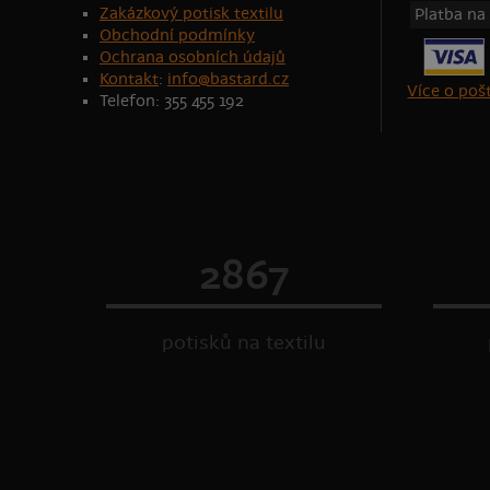
Zakázkový potisk textilu
Platba na
Obchodní podmínky
Ochrana osobních údajů
Kontakt
:
info@bastard.cz
Více o po
Telefon: 355 455 192
2867
potisků na textilu