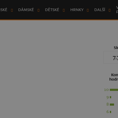
NSKÉ
DÁMSKÉ
DĚTSKÉ
HRNKY
DALŠÍ
S
7.
Kon
hodn
10
9
8
6