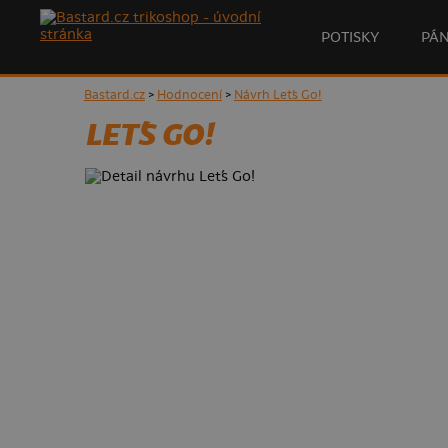
POTISKY
PÁ
Bastard.cz
>
Hodnocení
>
Návrh Let´s Go!
LET´S GO!