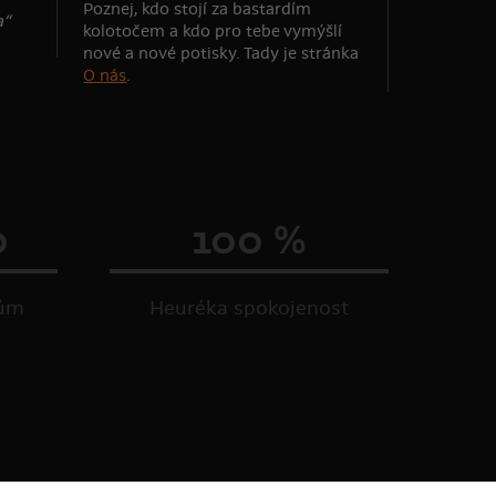
Poznej, kdo stojí za bastardím
a“
kolotočem a kdo pro tebe vymýšlí
nové a nové potisky. Tady je stránka
O nás
.
0
100 %
kům
Heuréka spokojenost