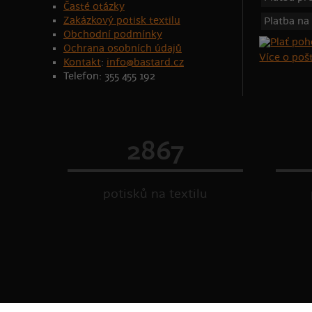
Časté otázky
Zakázkový potisk textilu
Platba na
Obchodní podmínky
Ochrana osobních údajů
Více o po
Kontakt
:
info@bastard.cz
Telefon: 355 455 192
2867
potisků na textilu