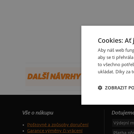
Cookies: Ať 
Aby náš web fung
aby se ti přehrál
to všechno potřeb
ukládat. Díky za t
DALŠÍ NÁVRHY OD RAX
ZOBRAZIT P
Vše o nákupu
Dotujeme
Výdejní m
Poštovné a způsoby doručení
Garance výměny či vrácení
Platba p