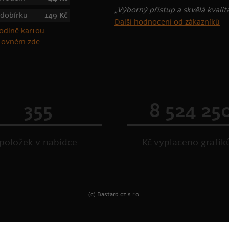
„Výborný přístup a skvělá kvalit
 dobírku
149 Kč
Další hodnocení od zákazníků
štovném zde
355
8 524 25
položek v nabídce
Kč vyplaceno grafi
(c) Bastard.cz s.r.o.