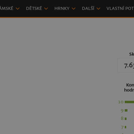
ÁMSKÉ
DĚTSKÉ
HRNKY
DALŠÍ
VLASTNÍ POT
S
7.6
Kon
hodn
10
9
8
7