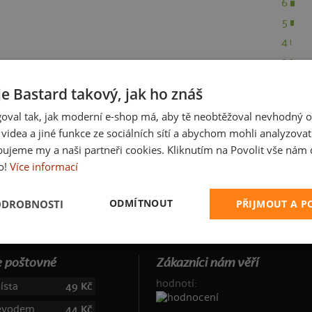
6
5
4
3
1
je Bastard takový, jak ho znáš
oval tak, jak moderní e-shop má, aby tě neobtěžoval nevhodný o
a videa a jiné funkce ze sociálních sítí a abychom mohli analyzova
ujeme my a naši partneři cookies. Kliknutím na Povolit vše nám d
o!
Více informací
ODMÍTNOUT
ODROBNOSTI
PŘIJMOUT A 
 poštovné
Zákazníci nám věří
hodnotí:
ísta
49 Kč
řevodem
44 Kč