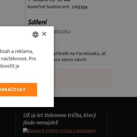
konečné hodnocení:
7.63359
Sdílení
Sdílet na Facebooku
×
bsah a reklama,
CZECH
Požádej své přátelé na Facebooku, ať
t návštěvnost. Pro
taky hlasují pro tento návrh
SLOVAK
ovolíš je
POKRAČOVAT
Už 19 let tiskneme trička, který
jinde nenajdeš