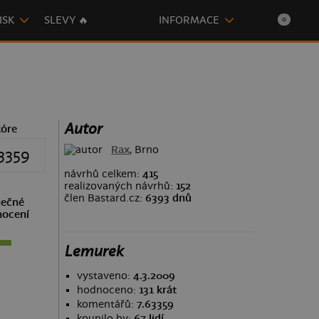
ISK
SLEVY 🔥
INFORMACE
0
Autor
kóre
Rax
, Brno
3359
návrhů celkem:
415
realizovaných návrhů:
152
člen Bastard.cz:
6393 dnů
ečné
ocení
Lemurek
vystaveno:
4.3.2009
hodnoceno:
131 krát
komentářů:
7.63359
koupilo by:
67 lidí