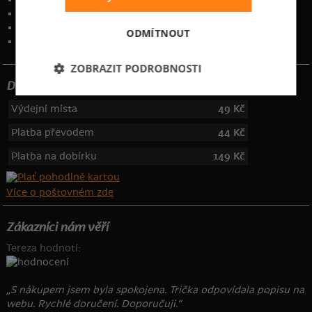
Ochrana osobních údajů
Kontakt
:
info@bastard.cz
ODMÍTNOUT
Telefon: 355 455 192
ZOBRAZIT PODROBNOSTI
Dotujeme poštovné
Výdejní místa
49 Kč
Platba převodem
44 Kč
Platba na dobírku
149 Kč
Více o poštovném zde
Zákazníci nám věří
Tereza hodnotí:
„S nákupem jsem byla spokojena. Trička odpovídala popisu na
webu. Rychlé doručení. Doporučuji.“