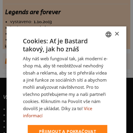
Legends are forever
vystaveno:
1.10.2013
hodnoceno:
9 krát
×
komentářů:
2
Cookies: Ať je Bastard
koupilo by:
0 lidí
konečné hodnocení:
2
takový, jak ho znáš
CZECH
Aby náš web fungoval tak, jak moderní e-
DALŠÍ NÁVRHY OD TAUFERKO
SLOVAK
shop má, aby tě neobtěžoval nevhodný
obsah a reklama, aby se ti přehrála videa
a jiné funkce ze sociálních sítí a abychom
mohli analyzovat návštěvnost. Pro to
všechno potřebujeme my a naši partneři
Vše o nákupu
cookies. Kliknutím na Povolit vše nám
dovolíš je ukládat. Díky za to!
Více
Poštovné a způsoby doručení
informací
Garance výměny či vrácení
Časté otázky
Zakázkový potisk textilu
PŘIJMOUT A POKRAČOVAT
Obchodní podmínky