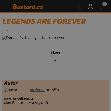
0
LEGENDS ARE FOREVER
„...“
Skóre
2
Autor
tauferko
, Trenčín
návrhů celkem:
2
člen Bastard.cz:
4705 dnů