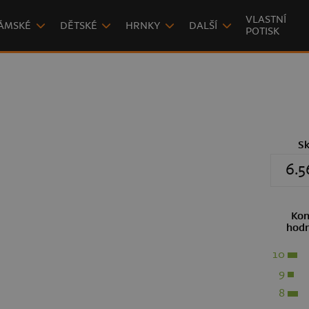
VLASTNÍ
ÁMSKÉ
DĚTSKÉ
HRNKY
DALŠÍ
POTISK
S
6.5
Kon
hodn
10
9
8