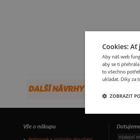
Cookies: Ať 
Aby náš web fung
aby se ti přehrál
to všechno potřeb
ukládat. Díky za t
DALŠÍ NÁVRHY OD ANNIE
ZOBRAZIT P
Vše o nákupu
Dotujeme
Výdejní m
Poštovné a způsoby doručení