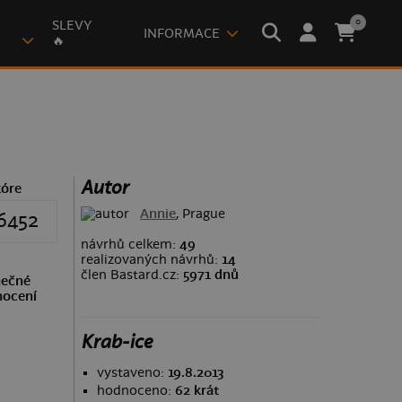
0
SLEVY
INFORMACE
🔥
Autor
kóre
Annie
, Prague
6452
návrhů celkem:
49
realizovaných návrhů:
14
člen Bastard.cz:
5971 dnů
ečné
ocení
Krab-ice
vystaveno:
19.8.2013
hodnoceno:
62 krát