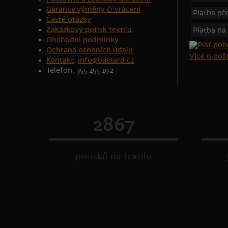
Garance výměny či vrácení
Platba p
Časté otázky
Zakázkový potisk textilu
Platba na
Obchodní podmínky
Ochrana osobních údajů
Více o po
Kontakt
:
info@bastard.cz
Telefon: 355 455 192
2867
potisků na textilu