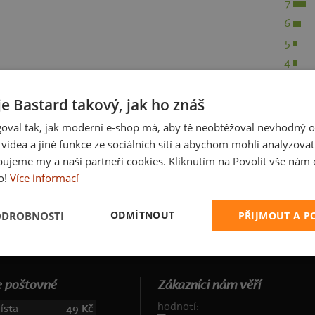
7
6
5
4
3
je Bastard takový, jak ho znáš
2
1
oval tak, jak moderní e-shop má, aby tě neobtěžoval nevhodný o
a videa a jiné funkce ze sociálních sítí a abychom mohli analyzova
ujeme my a naši partneři cookies. Kliknutím na Povolit vše nám d
o!
Více informací
ODMÍTNOUT
ODROBNOSTI
PŘIJMOUT A 
 poštovné
Zákazníci nám věří
hodnotí:
ísta
49 Kč