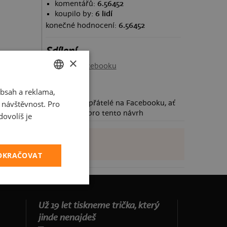
komentářů:
6.56452
koupilo by:
6 lidí
konečné hodnocení:
6.56452
Sdílení
×
Sdílet na Facebooku
bsah a reklama,
CZECH
t návštěvnost. Pro
Požádej své přátelé na Facebooku, ať
SLOVAK
taky hlasují pro tento návrh
ovolíš je
POKRAČOVAT
Už 19 let tiskneme trička, který
jinde nenajdeš