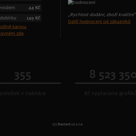
řevodem
44 Kč
„Rychlost dodání, zboží kvalitní“
 dobírku
149 Kč
Další hodnocení od zákazníků
štovném zde
355
8 523 35
položek v nabídce
Kč vyplaceno grafi
(c) Bastard.cz s.r.o.