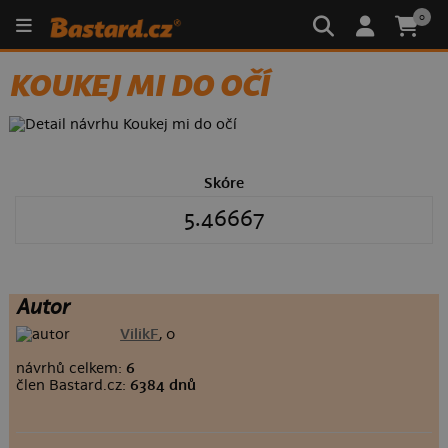
0
KOUKEJ MI DO OČÍ
Skóre
5.46667
Autor
VilikF
, 0
návrhů celkem:
6
člen Bastard.cz:
6384 dnů