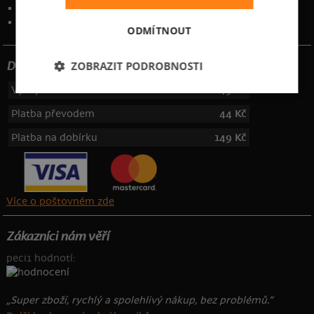
Kontakt
:
info@bastard.cz
Telefon: 355 455 192
ODMÍTNOUT
ZOBRAZIT PODROBNOSTI
Dotujeme poštovné
Výdejní místa
49 Kč
Platba převodem
44 Kč
Platba na dobírku
149 Kč
Více o poštovném zde
Zákazníci nám věří
peci1 hodnotí:
„Super zboží, rychlý a spolehlivý nákup, bez problémů.“