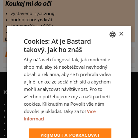
Koukej mi do očí
vystaveno:
17.2.2009
hodnoceno:
30 krát
komentářů:
5.46667
×
koupilo by:
5 lidí
konečné hodnocení:
Cookies: Ať je Bastard
5.46667
takový, jak ho znáš
CZECH
DALŠÍ NÁVRHY OD VILIKF
Aby náš web fungoval tak, jak moderní e-
SLOVAK
shop má, aby tě neobtěžoval nevhodný
obsah a reklama, aby se ti přehrála videa
a jiné funkce ze sociálních sítí a abychom
mohli analyzovat návštěvnost. Pro to
Vše o nákupu
všechno potřebujeme my a naši partneři
cookies. Kliknutím na Povolit vše nám
Poštovné a způsoby doručení
dovolíš je ukládat. Díky za to!
Více
Garance výměny či vrácení
Časté otázky
informací
Zakázkový potisk textilu
Obchodní podmínky
PŘIJMOUT A POKRAČOVAT
Ochrana osobních údajů