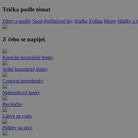
Trička podle témat
Filmy a seriály
Sport
Počítačové hry
Hudba
Zvířata
Memy
Hlášky a 
Z čeho se napiješ
Klasické keramické hrnky
Velké keramické hrnky
Cestovní termohrnky
Makronkové hrnky
Plecháčky
Láhve na vodu
Půllitry na pivo