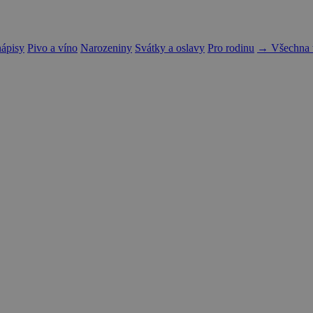
nápisy
Pivo a víno
Narozeniny
Svátky a oslavy
Pro rodinu
→ Všechna t