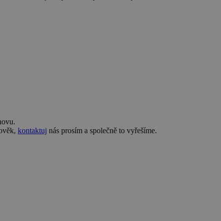
novu.
lověk,
kontaktuj
nás prosím a společně to vyřešíme.