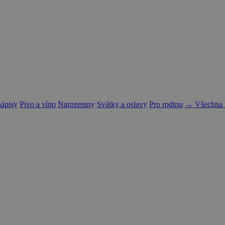
nápisy
Pivo a víno
Narozeniny
Svátky a oslavy
Pro rodinu
→ Všechna t