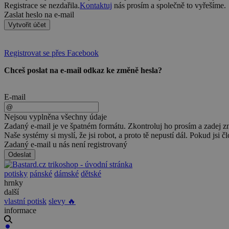
Registrace se nezdařila.
Kontaktuj
nás prosím a společně to vyřešíme.
Zaslat heslo na e-mail
Vytvořit účet
Registrovat se přes Facebook
Chceš poslat na e-mail odkaz ke změně hesla?
E-mail
Nejsou vyplněna všechny údaje
Zadaný e-mail je ve špatném formátu. Zkontroluj ho prosím a zadej z
Naše systémy si myslí, že jsi robot, a proto tě nepustí dál. Pokud jsi č
Zadaný e-mail u nás není registrovaný
Odeslat
potisky
pánské
dámské
dětské
hrnky
další
vlastní potisk
slevy 🔥
informace