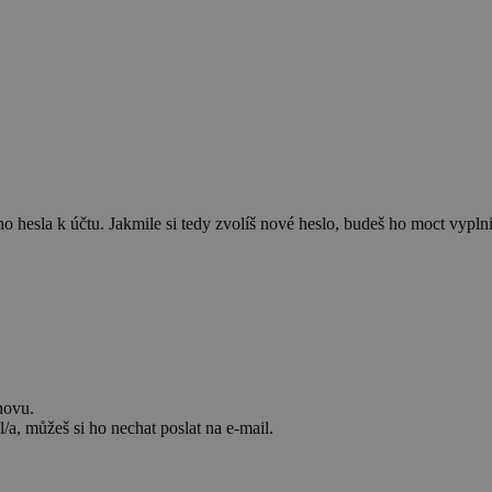
 hesla k účtu. Jakmile si tedy zvolíš nové heslo, budeš ho moct vyplnit
novu.
/a, můžeš si ho nechat poslat na e-mail.