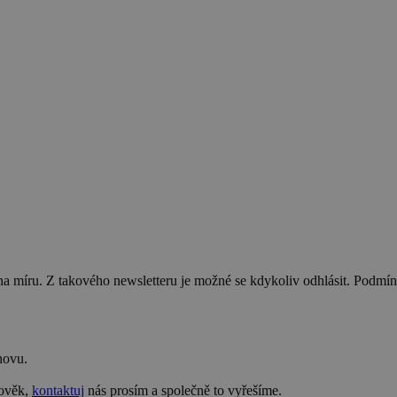
na míru. Z takového newsletteru je možné se kdykoliv odhlásit. Podmí
novu.
lověk,
kontaktuj
nás prosím a společně to vyřešíme.