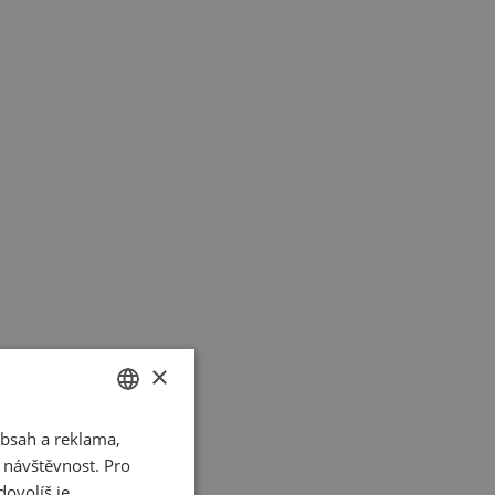
×
bsah a reklama,
CZECH
t návštěvnost. Pro
SLOVAK
ovolíš je