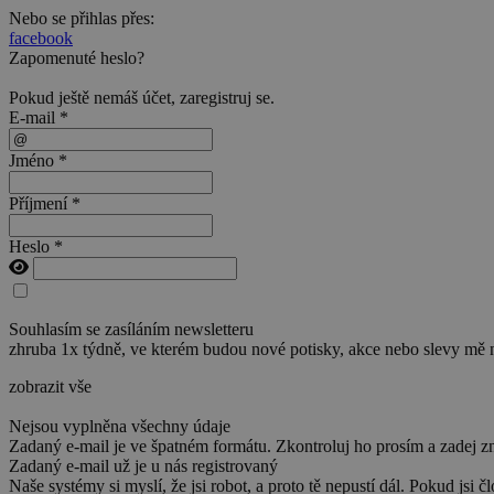
Nebo se přihlas přes:
facebook
Zapomenuté heslo?
Pokud ještě nemáš účet,
zaregistruj se
.
E-mail *
Jméno *
Příjmení *
Heslo *
Souhlasím se zasíláním newsletteru
zhruba 1x týdně, ve kterém budou nové potisky, akce nebo slevy mě 
zobrazit vše
Nejsou vyplněna všechny údaje
Zadaný e-mail je ve špatném formátu. Zkontroluj ho prosím a zadej z
Zadaný e-mail už je u nás registrovaný
Naše systémy si myslí, že jsi robot, a proto tě nepustí dál. Pokud jsi č