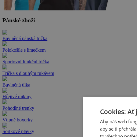
Pánské zboží
Bavlněná pánská trička
Polokošile s límečkem
Sportovní funkční trička
Trička s dlouhým rukávem
Bavlněná tílka
Hřejivé mikiny
Pohodlné trenky
Cookies: Ať 
Vtipné boxerky
Aby náš web fung
aby se ti přehrál
Šortkové plavky
to všechno potřeb