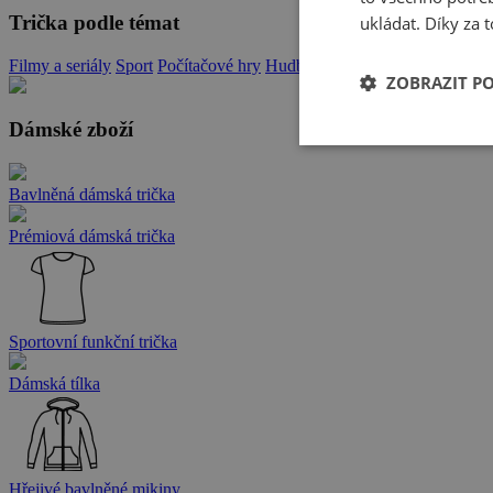
Trička podle témat
ukládat. Díky za t
Filmy a seriály
Sport
Počítačové hry
Hudba
Zvířata
Memy
Hlášky a 
ZOBRAZIT P
Dámské zboží
Bavlněná dámská trička
Prémiová dámská trička
Sportovní funkční trička
Dámská tílka
Hřejivé bavlněné mikiny