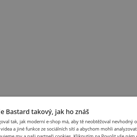
je Bastard takový, jak ho znáš
oval tak, jak moderní e-shop má, aby tě neobtěžoval nevhodný o
a videa a jiné funkce ze sociálních sítí a abychom mohli analyzova
ujeme my a naši partneři cookies. Kliknutím na Povolit vše nám d