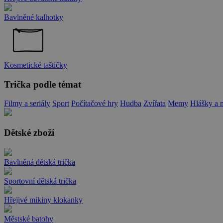
Bavlněné kalhotky
Kosmetické taštičky
Trička podle témat
Filmy a seriály
Sport
Počítačové hry
Hudba
Zvířata
Memy
Hlášky a 
Dětské zboží
Bavlněná dětská trička
Sportovní dětská trička
Hřejivé mikiny klokanky
Městské batohy