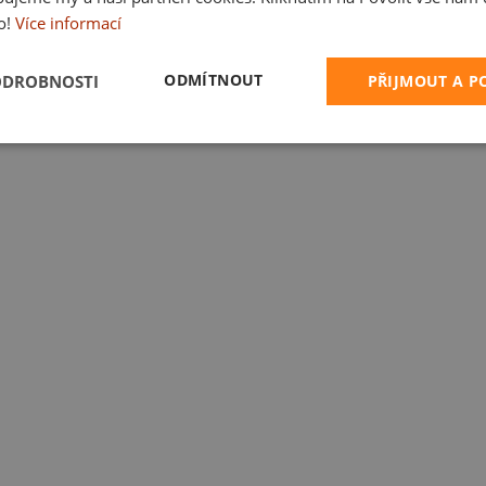
o!
Více informací
nápisy
Pivo a víno
Narozeniny
Svátky a oslavy
Pro rodinu
→ Všechna t
ODMÍTNOUT
ODROBNOSTI
PŘIJMOUT A 