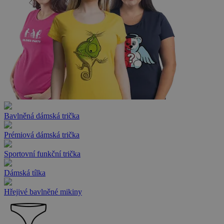
Bavlněná dámská trička
Prémiová dámská trička
Sportovní funkční trička
Dámská tílka
Hřejivé bavlněné mikiny