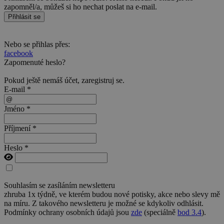
zapomněl/a, můžeš si ho nechat poslat na e-mail.
Přihlásit se
Nebo se přihlas přes:
facebook
Zapomenuté heslo?
Pokud ještě nemáš účet,
zaregistruj se
.
E-mail *
Jméno *
Příjmení *
Heslo *
Souhlasím se zasíláním newsletteru
zhruba 1x týdně, ve kterém budou nové potisky, akce nebo slevy mě
na míru. Z takového newsletteru je možné se kdykoliv odhlásit.
Podmínky ochrany osobních údajů jsou
zde
(speciálně
bod 3.4
).