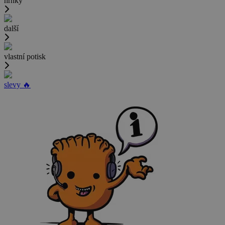
hrnky
další
vlastní potisk
slevy 🔥