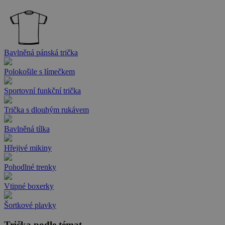
Bavlněná pánská trička
Polokošile s límečkem
Sportovní funkční trička
Trička s dlouhým rukávem
Bavlněná tílka
Hřejivé mikiny
Pohodlné trenky
Vtipné boxerky
Šortkové plavky
Trička podle témat