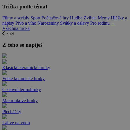
Trička podle témat
Filmy a seriály
Sport
Počítačové hry
Hudba
Zvířata
Memy
Hlášky a
nápisy
Pivo a víno
Narozeniny
Svátky a oslavy
Pro rodinu
→
Všechna trička
zpět
Z čeho se napiješ
Klasické keramické hrnky
Velké keramické hrnky
Cestovní termohrnky
Makronkové hrnky
Plecháčky
Láhve na vodu