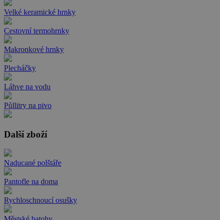
Velké keramické hrnky
Cestovní termohrnky
Makronkové hrnky
Plecháčky
Láhve na vodu
Půllitry na pivo
Další zboží
Naducané polštáře
Pantofle na doma
Rychloschnoucí osušky
Městské batohy