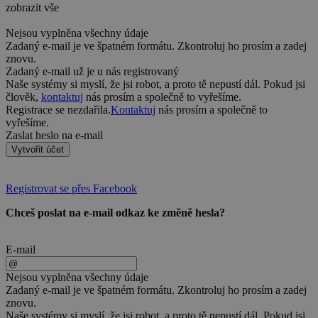
zobrazit vše
Nejsou vyplněna všechny údaje
Zadaný e-mail je ve špatném formátu. Zkontroluj ho prosím a zadej
znovu.
Zadaný e-mail už je u nás registrovaný
Naše systémy si myslí, že jsi robot, a proto tě nepustí dál. Pokud jsi
člověk,
kontaktuj
nás prosím a společně to vyřešíme.
Registrace se nezdařila.
Kontaktuj
nás prosím a společně to
vyřešíme.
Zaslat heslo na e-mail
Vytvořit účet
Registrovat se přes Facebook
Chceš poslat na e-mail odkaz ke změně hesla?
E-mail
Nejsou vyplněna všechny údaje
Zadaný e-mail je ve špatném formátu. Zkontroluj ho prosím a zadej
znovu.
Naše systémy si myslí, že jsi robot, a proto tě nepustí dál. Pokud jsi