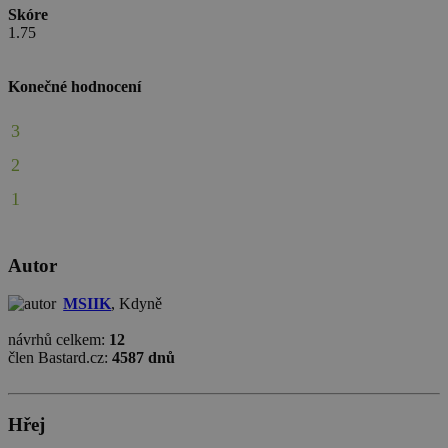
Skóre
1.75
Konečné hodnocení
3
2
1
Autor
MSIIK
, Kdyně
návrhů celkem:
12
člen Bastard.cz:
4587 dnů
Hřej