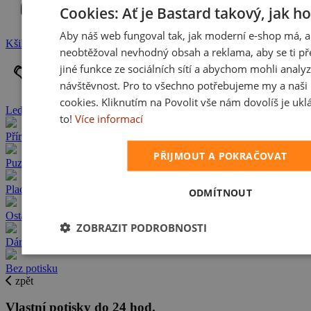
Cookies: Ať je Bastard takový, jak h
Aby náš web fungoval tak, jak moderní e-shop má, a
Kšiltovky
neobtěžoval nevhodný obsah a reklama, aby se ti př
jiné funkce ze sociálních sítí a abychom mohli analy
návštěvnost. Pro to všechno potřebujeme my a naši 
cookies. Kliknutím na Povolit vše nám dovolíš je ukl
Ledvinky
to!
Více informací
Příruční taštičky
PŘIJMOUT A POKRAČOVAT
Puzzle
Placky a odznaky
ODMÍTNOUT
Ostatní
ZOBRAZIT PODROBNOSTI
Dárkové poukazy
Bez potisku
zpět
Vlastní potisky do 24 hod.