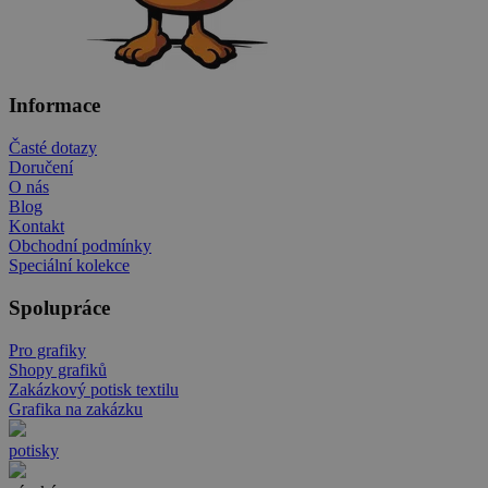
Informace
Časté dotazy
Doručení
O nás
Blog
Kontakt
Obchodní podmínky
Speciální kolekce
Spolupráce
Pro grafiky
Shopy grafiků
Zakázkový potisk textilu
Grafika na zakázku
potisky