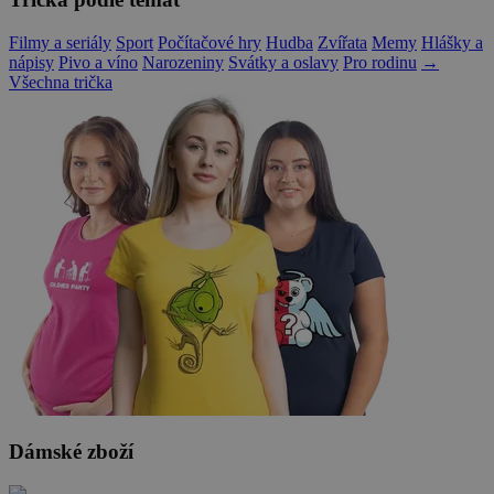
Filmy a seriály
Sport
Počítačové hry
Hudba
Zvířata
Memy
Hlášky a
nápisy
Pivo a víno
Narozeniny
Svátky a oslavy
Pro rodinu
→
Všechna trička
Dámské zboží