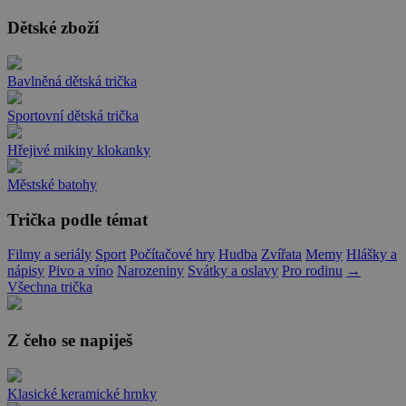
Dětské zboží
Bavlněná dětská trička
Sportovní dětská trička
Hřejivé mikiny klokanky
Městské batohy
Trička podle témat
Filmy a seriály
Sport
Počítačové hry
Hudba
Zvířata
Memy
Hlášky a
nápisy
Pivo a víno
Narozeniny
Svátky a oslavy
Pro rodinu
→
Všechna trička
Z čeho se napiješ
Klasické keramické hrnky