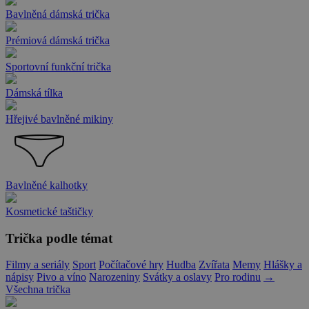
Bavlněná dámská trička
Prémiová dámská trička
Sportovní funkční trička
Dámská tílka
Hřejivé bavlněné mikiny
Bavlněné kalhotky
Kosmetické taštičky
Trička podle témat
Filmy a seriály
Sport
Počítačové hry
Hudba
Zvířata
Memy
Hlášky a
nápisy
Pivo a víno
Narozeniny
Svátky a oslavy
Pro rodinu
→
Všechna trička