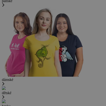
pánské
dámské
dětské