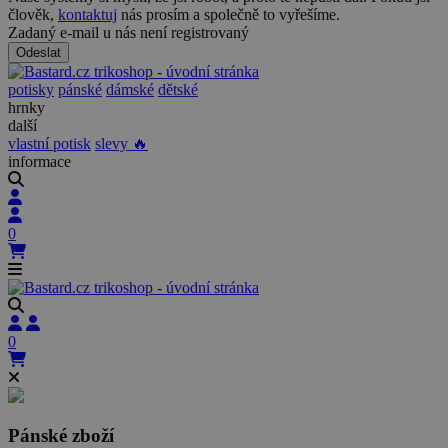
člověk,
kontaktuj
nás prosím a společně to vyřešíme.
Zadaný e-mail u nás není registrovaný
Odeslat
potisky
pánské
dámské
dětské
hrnky
další
vlastní potisk
slevy 🔥
informace
0
0
Pánské zboží