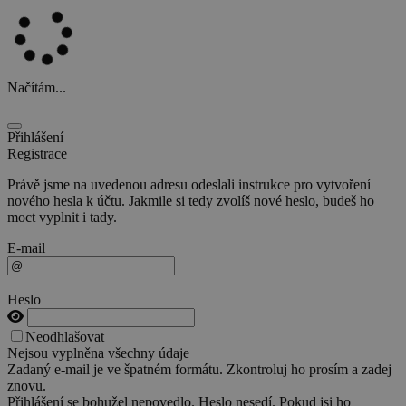
Načítám...
Přihlášení
Registrace
Právě jsme na uvedenou adresu odeslali instrukce pro vytvoření
nového hesla k účtu. Jakmile si tedy zvolíš nové heslo, budeš ho
moct vyplnit i tady.
E-mail
Heslo
Neodhlašovat
Nejsou vyplněna všechny údaje
Zadaný e-mail je ve špatném formátu. Zkontroluj ho prosím a zadej
znovu.
Přihlášení se bohužel nepovedlo. Heslo nesedí. Pokud jsi ho