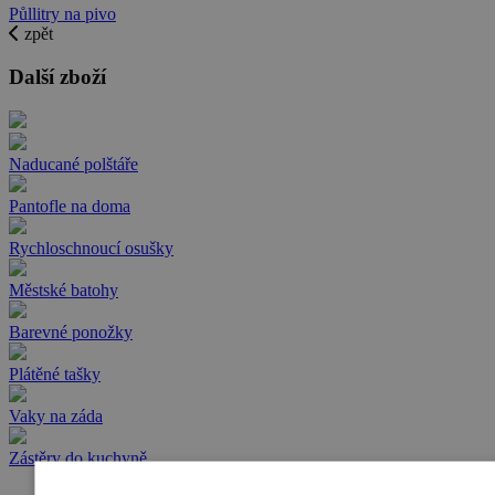
Půllitry na pivo
zpět
Další zboží
Naducané polštáře
Pantofle na doma
Rychloschnoucí osušky
Městské batohy
Barevné ponožky
Plátěné tašky
Vaky na záda
Zástěry do kuchyně