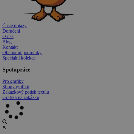
Časté dotazy
Doručení
O nás
Blog
Kontakt
Obchodní podmínky
Speciální kolekce
Spolupráce
Pro grafiky
Shopy grafiků
Zakázkový potisk textilu
Grafika na zakázku