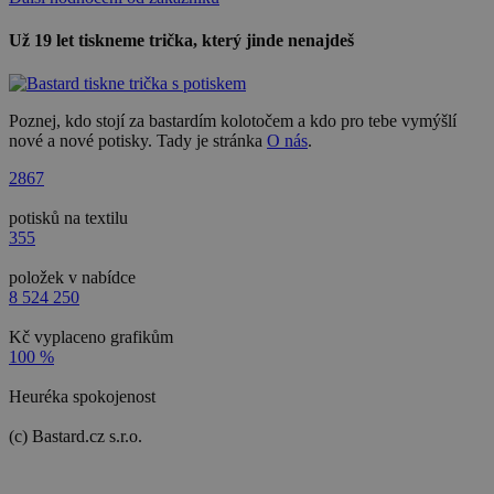
Už 19 let tiskneme trička, který jinde nenajdeš
Poznej, kdo stojí za bastardím kolotočem a kdo pro tebe vymýšlí
nové a nové potisky. Tady je stránka
O nás
.
2867
potisků na textilu
355
položek v nabídce
8 524 250
Kč vyplaceno grafikům
100 %
Heuréka spokojenost
(c) Bastard.cz s.r.o.