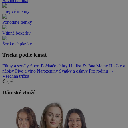
Bavlněná tílka
Hřejivé mikiny
Pohodlné trenky
Vtipné boxerky
Šortkové plavky
Trička podle témat
Filmy a seriály
Sport
Počítačové hry
Hudba
Zvířata
Memy
Hlášky a
nápisy
Pivo a víno
Narozeniny
Svátky a oslavy
Pro rodinu
→
Všechna trička
zpět
Dámské zboží