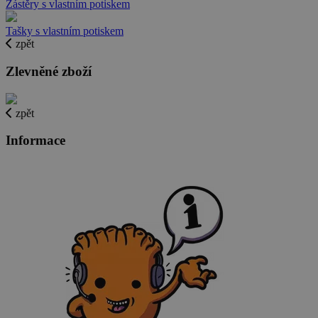
Zástěry s vlastním potiskem
Tašky s vlastním potiskem
zpět
Zlevněné zboží
zpět
Informace