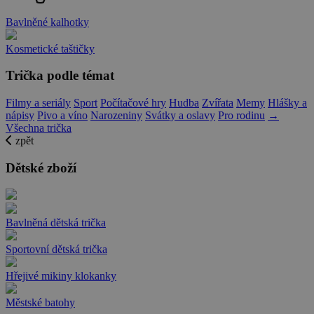
Bavlněné kalhotky
Kosmetické taštičky
Trička podle témat
Filmy a seriály
Sport
Počítačové hry
Hudba
Zvířata
Memy
Hlášky a
nápisy
Pivo a víno
Narozeniny
Svátky a oslavy
Pro rodinu
→
Všechna trička
zpět
Dětské zboží
Bavlněná dětská trička
Sportovní dětská trička
Hřejivé mikiny klokanky
Městské batohy