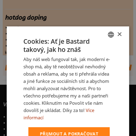
hotdog doping
vystaveno:
19.2.2014
×
hodnoceno:
13 krát
komentářů:
6.46154
Cookies: Ať je Bastard
koupilo by:
0 lidí
takový, jak ho znáš
CZECH
konečné hodnocení:
6.46154
Aby náš web fungoval tak, jak moderní e-
SLOVAK
DALŠÍ NÁVRHY OD SKETCHED4FUN
shop má, aby tě neobtěžoval nevhodný
obsah a reklama, aby se ti přehrála videa
a jiné funkce ze sociálních sítí a abychom
mohli analyzovat návštěvnost. Pro to
všechno potřebujeme my a naši partneři
cookies. Kliknutím na Povolit vše nám
Vše o nákupu
dovolíš je ukládat. Díky za to!
Více
Poštovné a způsoby doručení
informací
Garance výměny či vrácení
Časté otázky
PŘIJMOUT A POKRAČOVAT
Zakázkový potisk textilu