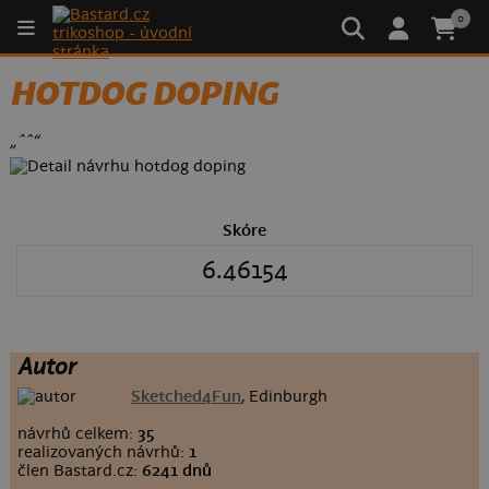
0
HOTDOG DOPING
„^^“
Skóre
6.46154
Autor
Sketched4Fun
, Edinburgh
návrhů celkem:
35
realizovaných návrhů:
1
člen Bastard.cz:
6241 dnů