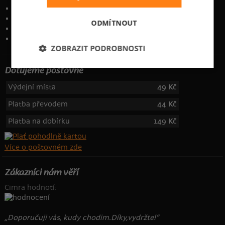
Obchodní podmínky
Ochrana osobních údajů
ODMÍTNOUT
Kontakt
:
info@bastard.cz
Telefon: 355 455 192
ZOBRAZIT PODROBNOSTI
Dotujeme poštovné
Výdejní místa
49 Kč
Platba převodem
44 Kč
Platba na dobírku
149 Kč
Více o poštovném zde
Zákazníci nám věří
Cimra hodnotí:
„Doporučuji vás, kudy chodim.Díky,vydržte!“