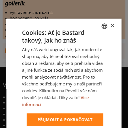
golierik
vystaveno:
20.10.2011
hodnoceno:
23 krát
×
komentářů:
2.82609
koupilo by:
0 lidí
Cookies: Ať je Bastard
konečné hodnocení:
2.82609
takový, jak ho znáš
CZECH
Aby náš web fungoval tak, jak moderní e-
DALŠÍ NÁVRHY OD LOWYMICHAL
SLOVAK
shop má, aby tě neobtěžoval nevhodný
obsah a reklama, aby se ti přehrála videa
a jiné funkce ze sociálních sítí a abychom
mohli analyzovat návštěvnost. Pro to
všechno potřebujeme my a naši partneři
Vše o nákupu
cookies. Kliknutím na Povolit vše nám
dovolíš je ukládat. Díky za to!
Více
Poštovné a způsoby doručení
Garance výměny či vrácení
informací
Časté otázky
Zakázkový potisk textilu
PŘIJMOUT A POKRAČOVAT
Obchodní podmínky
Ochrana osobních údajů