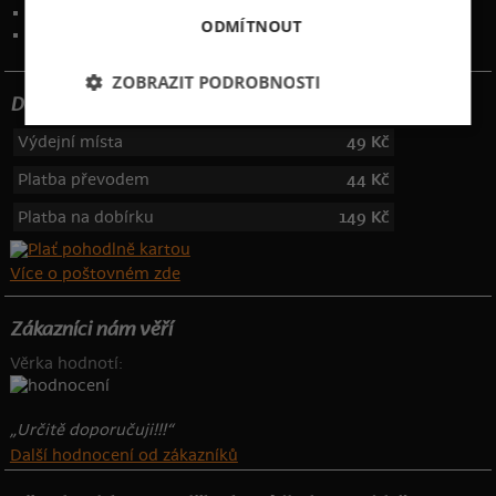
Kontakt
:
info@bastard.cz
ODMÍTNOUT
Telefon: 355 455 192
ZOBRAZIT PODROBNOSTI
Dotujeme poštovné
Výdejní místa
49 Kč
Platba převodem
44 Kč
Platba na dobírku
149 Kč
Více o poštovném zde
Zákazníci nám věří
Věrka hodnotí:
„Určitě doporučuji!!!“
Další hodnocení od zákazníků