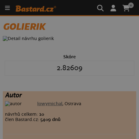
0
GOLIERIK
Skóre
2.82609
Autor
lowymichal
, Ostrava
návrhů celkem:
10
člen Bastard.cz:
5409 dnů