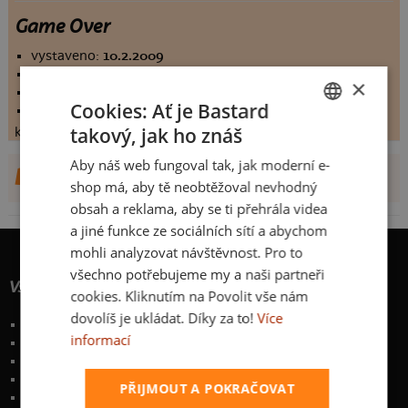
Game Over
vystaveno:
10.2.2009
hodnoceno:
342 krát
×
komentářů:
7.66959
Cookies: Ať je Bastard
koupilo by:
194 lidí
takový, jak ho znáš
konečné hodnocení:
7.66959
CZECH
Aby náš web fungoval tak, jak moderní e-
SLOVAK
DALŠÍ NÁVRHY OD ELOII
shop má, aby tě neobtěžoval nevhodný
obsah a reklama, aby se ti přehrála videa
a jiné funkce ze sociálních sítí a abychom
mohli analyzovat návštěvnost. Pro to
všechno potřebujeme my a naši partneři
Vše o nákupu
cookies. Kliknutím na Povolit vše nám
dovolíš je ukládat. Díky za to!
Více
Poštovné a způsoby doručení
informací
Garance výměny či vrácení
Časté otázky
Zakázkový potisk textilu
PŘIJMOUT A POKRAČOVAT
Obchodní podmínky