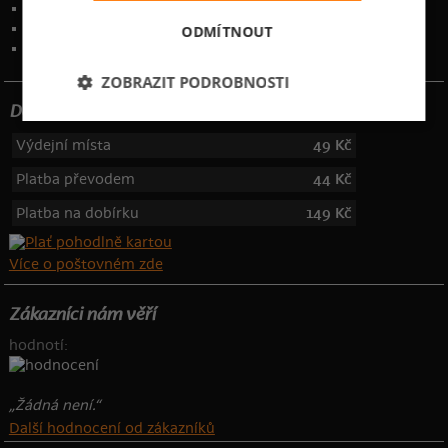
Ochrana osobních údajů
Kontakt
:
info@bastard.cz
ODMÍTNOUT
Telefon: 355 455 192
ZOBRAZIT PODROBNOSTI
Dotujeme poštovné
Výdejní místa
49 Kč
Platba převodem
44 Kč
Platba na dobírku
149 Kč
Více o poštovném zde
Zákazníci nám věří
hodnotí:
„Žádná není.“
Další hodnocení od zákazníků