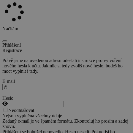
Načítám...
Přihlášení
Registrace
Právě jsme na uvedenou adresu odeslali instrukce pro vytvoření
nového hesla k účtu. Jakmile si tedy zvolíš nové heslo, budeš ho
moct vyplnit i tady.
E-mail
Heslo
Neodhlašovat
Nejsou vyplněna všechny údaje
Zadaný e-mail je ve špatném formátu. Zkontroluj ho prosím a zadej
znovu.
Přihlášení se bohužel nepovedlo. Heslo nesedí. Pokud jsi ho