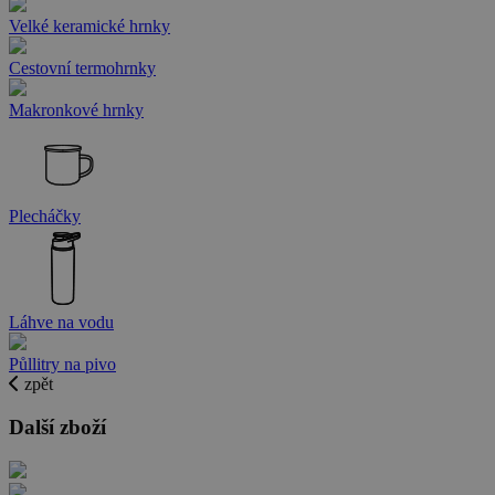
Velké keramické hrnky
Cestovní termohrnky
Makronkové hrnky
Plecháčky
Láhve na vodu
Půllitry na pivo
zpět
Další zboží