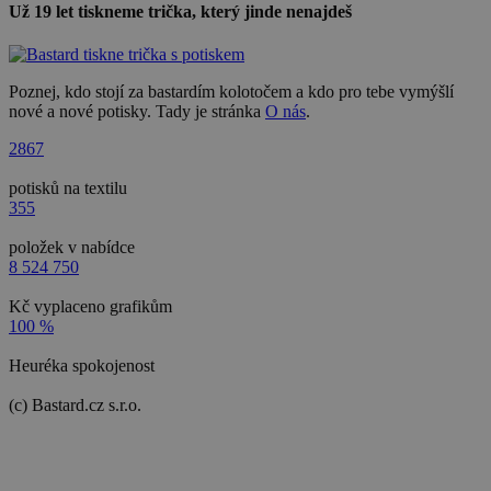
Už 19 let tiskneme trička, který jinde nenajdeš
Poznej, kdo stojí za bastardím kolotočem a kdo pro tebe vymýšlí
nové a nové potisky. Tady je stránka
O nás
.
2867
potisků na textilu
355
položek v nabídce
8 524 750
Kč vyplaceno grafikům
100 %
Heuréka spokojenost
(c) Bastard.cz s.r.o.