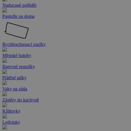
Naducané polštáře
Pantofle na doma
Rychloschnoucí osušky
Městské batohy
Barevné ponožky
Plátěné tašky
Vaky na záda
Zástěry do kuchyně
Kšiltovky
Ledvinky