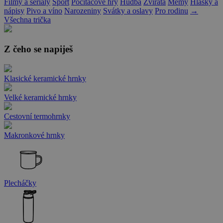
Filmy a seriály
Sport
Počítačové hry
Hudba
Zvířata
Memy
Hlášky a
nápisy
Pivo a víno
Narozeniny
Svátky a oslavy
Pro rodinu
→
Všechna trička
Z čeho se napiješ
Klasické keramické hrnky
Velké keramické hrnky
Cestovní termohrnky
Makronkové hrnky
Plecháčky