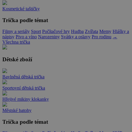
Kosmetické taštičky
Trička podle témat
Filmy a seriály
Sport
Počítačové hry
Hudba
Zvířata
Memy
Hlášky a
nápisy
Pivo a víno
Narozeniny
Svátky a oslavy
Pro rodinu
→
Všechna trička
Dětské zboží
Bavlněná dětská trička
Sportovní dětská trička
Hřejivé mikiny klokanky
Městské batohy
Trička podle témat