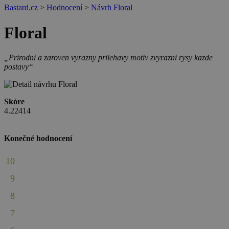
Bastard.cz
>
Hodnocení
>
Návrh Floral
Floral
„Prirodni a zaroven vyrazny prilehavy motiv zvyrazni rysy kazde
postavy“
Skóre
4.22414
Konečné hodnocení
10
9
8
7