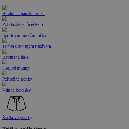
Bavlněná pánská trička
Polokošile s límečkem
Sportovní funkční trička
Trička s dlouhým rukávem
Bavlněná tílka
Hřejivé mikiny
Pohodlné trenky
Vtipné boxerky
Šortkové plavky
Trička podle témat