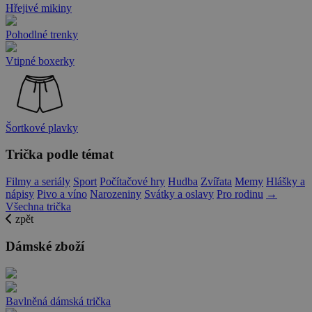
Hřejivé mikiny
Pohodlné trenky
Vtipné boxerky
Šortkové plavky
Trička podle témat
Filmy a seriály
Sport
Počítačové hry
Hudba
Zvířata
Memy
Hlášky a
nápisy
Pivo a víno
Narozeniny
Svátky a oslavy
Pro rodinu
→
Všechna trička
zpět
Dámské zboží
Bavlněná dámská trička