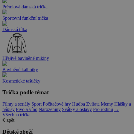
Prémiová dámská trička
Sportovní funkční trička
Dámská tílka
Hřejivé bavlněné mikiny
Bavlněné kalhotky
Kosmetické taštičky
Trička podle témat
Filmy a seriály
Sport
Počítačové hry
Hudba
Zvířata
Memy
Hlášky a
nápisy
Pivo a víno
Narozeniny
Svátky a oslavy
Pro rodinu
→
Všechna trička
zpět
Dětské zboží