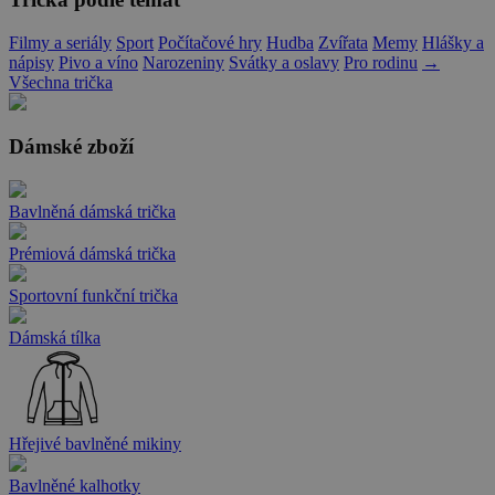
Filmy a seriály
Sport
Počítačové hry
Hudba
Zvířata
Memy
Hlášky a
nápisy
Pivo a víno
Narozeniny
Svátky a oslavy
Pro rodinu
→
Všechna trička
Dámské zboží
Bavlněná dámská trička
Prémiová dámská trička
Sportovní funkční trička
Dámská tílka
Hřejivé bavlněné mikiny
Bavlněné kalhotky