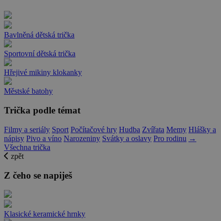
Bavlněná dětská trička
Sportovní dětská trička
Hřejivé mikiny klokanky
Městské batohy
Trička podle témat
Filmy a seriály
Sport
Počítačové hry
Hudba
Zvířata
Memy
Hlášky a
nápisy
Pivo a víno
Narozeniny
Svátky a oslavy
Pro rodinu
→
Všechna trička
zpět
Z čeho se napiješ
Klasické keramické hrnky