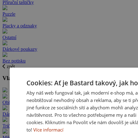
Příruční taštičky
Puzzle
Placky a odznaky
Ostatní
Dárkové poukazy
Bez potisku
zpět
Vlastní potisky do 24 hod.
Cookies: Ať je Bastard takový, jak h
Aby náš web fungoval tak, jak moderní e-shop má, a
neobtěžoval nevhodný obsah a reklama, aby se ti př
Oblečení s vlastním potiskem
jiné funkce ze sociálních sítí a abychom mohli analy
návštěvnost. Pro to všechno potřebujeme my a naši 
Dárky s vlastním potiskem
cookies. Kliknutím na Povolit vše nám dovolíš je ukl
Trička s vlastním potiskem
to!
Více informací
Mikiny s vlastním potiskem