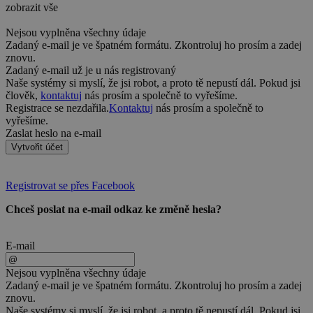
zobrazit vše
Nejsou vyplněna všechny údaje
Zadaný e-mail je ve špatném formátu. Zkontroluj ho prosím a zadej
znovu.
Zadaný e-mail už je u nás registrovaný
Naše systémy si myslí, že jsi robot, a proto tě nepustí dál. Pokud jsi
člověk,
kontaktuj
nás prosím a společně to vyřešíme.
Registrace se nezdařila.
Kontaktuj
nás prosím a společně to
vyřešíme.
Zaslat heslo na e-mail
Vytvořit účet
Registrovat se přes Facebook
Chceš poslat na e-mail odkaz ke změně hesla?
E-mail
Nejsou vyplněna všechny údaje
Zadaný e-mail je ve špatném formátu. Zkontroluj ho prosím a zadej
znovu.
Naše systémy si myslí, že jsi robot, a proto tě nepustí dál. Pokud jsi