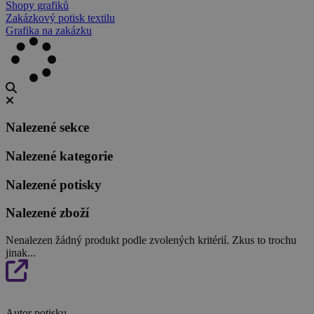
Shopy grafiků
Zakázkový potisk textilu
Grafika na zakázku
Nalezené sekce
Nalezené kategorie
Nalezené potisky
Nalezené zboží
Nenalezen žádný produkt podle zvolených kritérií. Zkus to trochu
jinak...
Autor potisku