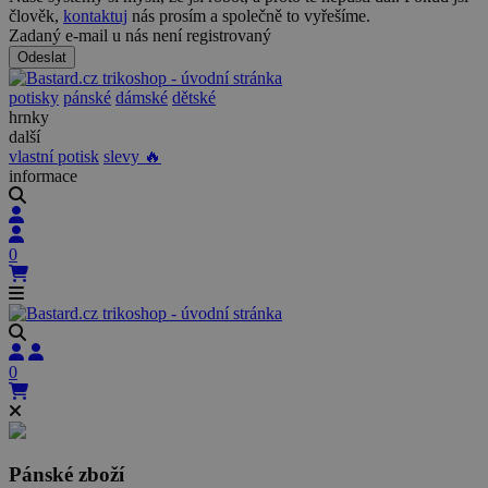
člověk,
kontaktuj
nás prosím a společně to vyřešíme.
Zadaný e-mail u nás není registrovaný
Odeslat
potisky
pánské
dámské
dětské
hrnky
další
vlastní potisk
slevy 🔥
informace
0
0
Pánské zboží