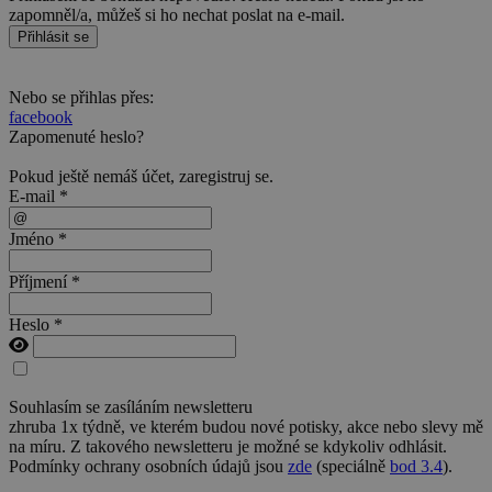
zapomněl/a, můžeš si ho nechat poslat na e-mail.
Přihlásit se
Nebo se přihlas přes:
facebook
Zapomenuté heslo?
Pokud ještě nemáš účet,
zaregistruj se
.
E-mail *
Jméno *
Příjmení *
Heslo *
Souhlasím se zasíláním newsletteru
zhruba 1x týdně, ve kterém budou nové potisky, akce nebo slevy mě
na míru. Z takového newsletteru je možné se kdykoliv odhlásit.
Podmínky ochrany osobních údajů jsou
zde
(speciálně
bod 3.4
).