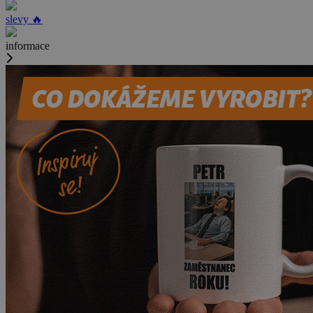
slevy 🔥
informace