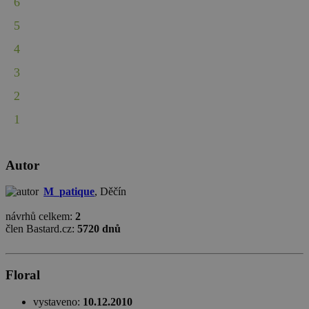
6
5
4
3
2
1
Autor
M_patique
, Děčín
návrhů celkem:
2
člen Bastard.cz:
5720 dnů
Floral
vystaveno:
10.12.2010