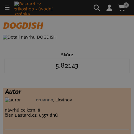
0
DOGDISH
Skóre
5.82143
Autor
eruanno
, Litvínov
návrhů celkem:
8
člen Bastard.cz:
6357 dnů