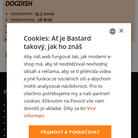
DOGDISH
vystaveno:
15.3.2009
hodnoceno:
28 krát
komentářů:
5.82143
×
koupilo by:
9 lidí
Cookies: Ať je Bastard
konečné hodnocení:
5.82143
takový, jak ho znáš
CZECH
DALŠÍ NÁVRHY OD ERUANNO
Aby náš web fungoval tak, jak moderní e-
SLOVAK
shop má, aby tě neobtěžoval nevhodný
obsah a reklama, aby se ti přehrála videa
a jiné funkce ze sociálních sítí a abychom
mohli analyzovat návštěvnost. Pro to
Vše o nákupu
všechno potřebujeme my a naši partneři
cookies. Kliknutím na Povolit vše nám
Poštovné a způsoby doručení
dovolíš je ukládat. Díky za to!
Více
Garance výměny či vrácení
informací
Časté otázky
Zakázkový potisk textilu
Obchodní podmínky
PŘIJMOUT A POKRAČOVAT
Ochrana osobních údajů