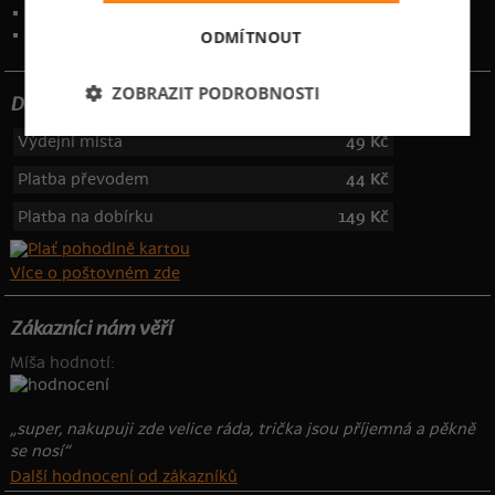
Kontakt
:
info@bastard.cz
Telefon: 355 455 192
ODMÍTNOUT
ZOBRAZIT PODROBNOSTI
Dotujeme poštovné
Výdejní místa
49 Kč
Platba převodem
44 Kč
Platba na dobírku
149 Kč
Více o poštovném zde
Zákazníci nám věří
Míša hodnotí:
„super, nakupuji zde velice ráda, trička jsou příjemná a pěkně
se nosí“
Další hodnocení od zákazníků