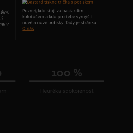
Poznej, kdo stojí za bastardím
ální,
kolotočem a kdo pro tebe vymýšlí
:)
nové a nové potisky. Tady je stránka
al v
O nás
.
0
100 %
kům
Heuréka spokojenost