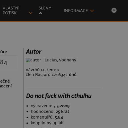
VLASTNÍ
SLEVY
INFORMACE
0
POTISK
🔥
Autor
kóre
Lucias
, Vodnany
.84
návrhů celkem:
2
člen Bastard.cz:
6341 dnů
ečné
ocení
Do not fuck with cthulhu
vystaveno:
5.5.2009
hodnoceno:
25 krát
komentářů:
5.84
koupilo by:
9 lidí