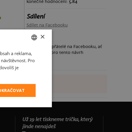
konečné hodnocení:
5.84
Sdílení
Sdílet na Facebooku
×
Požádej své přátelé na Facebooku, ať
taky hlasují pro tento návrh
bsah a reklama,
CZECH
t návštěvnost. Pro
SLOVAK
ovolíš je
POKRAČOVAT
Už 19 let tiskneme trička, který
jinde nenajdeš