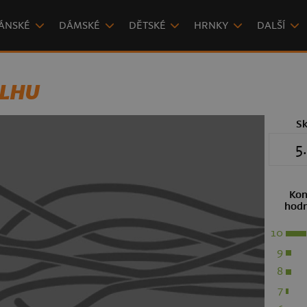
ÁNSKÉ
DÁMSKÉ
DĚTSKÉ
HRNKY
DALŠÍ
ULHU
S
5
Kon
hodn
10
9
8
7