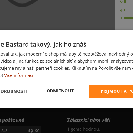
6
4
1
je Bastard takový, jak ho znáš
oval tak, jak moderní e-shop má, aby tě neobtěžoval nevhodný o
a videa a jiné funkce ze sociálních sítí a abychom mohli analyzova
ujeme my a naši partneři cookies. Kliknutím na Povolit vše nám d
o!
Více informací
ODMÍTNOUT
ODROBNOSTI
PŘIJMOUT A 
 poštovné
Zákazníci nám věří
Ifigenie hodnotí:
ísta
49 Kč