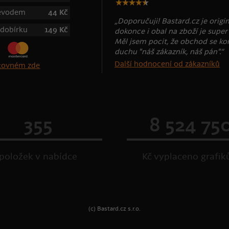
řevodem
44 Kč
„Doporučuji! Bastard.cz je origin
 dobírku
149 Kč
dokonce i obal na zboží je super 
Měl jsem pocit, že obchod se kon
duchu "náš zákazník, náš pán".“
Další hodnocení od zákazníků
štovném zde
355
8 524 75
položek v nabídce
Kč vyplaceno grafi
(c) Bastard.cz s.r.o.