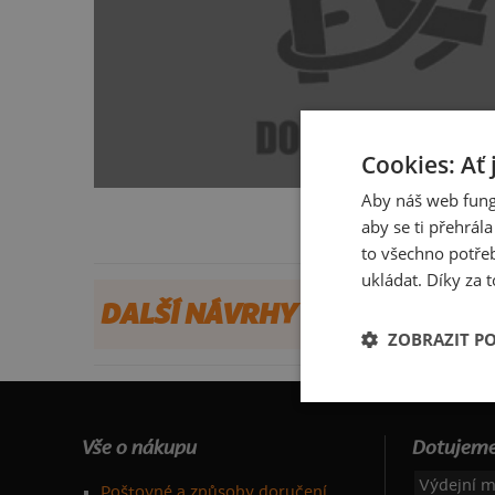
Cookies: Ať 
Aby náš web fung
aby se ti přehrál
to všechno potřeb
ukládat. Díky za t
DALŠÍ NÁVRHY OD LUCIAS
ZOBRAZIT P
Vše o nákupu
Dotujeme
Výdejní m
Poštovné a způsoby doručení