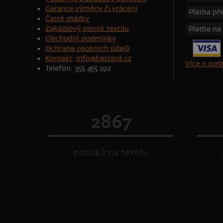
Garance výměny či vrácení
Platba p
Časté otázky
Zakázkový potisk textilu
Platba na
Obchodní podmínky
Ochrana osobních údajů
Kontakt
:
info@bastard.cz
Více o po
Telefon: 355 455 192
2867
potisků na textilu