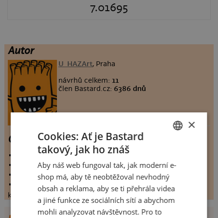
7.01695
Autor
U_HAZArt
, Praha
návrhů celkem:
11
člen Bastard.cz:
6386 dnů
×
Cookies: Ať je Bastard
CARAVANA
takový, jak ho znáš
CZECH
vystaveno:
1.5.2009
Aby náš web fungoval tak, jak moderní e-
hodnoceno:
177 krát
SLOVAK
komentářů:
7.01695
shop má, aby tě neobtěžoval nevhodný
koupilo by:
96 lidí
obsah a reklama, aby se ti přehrála videa
konečné hodnocení:
7.01695
a jiné funkce ze sociálních sítí a abychom
mohli analyzovat návštěvnost. Pro to