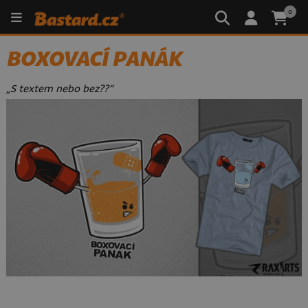
0
BOXOVACÍ PANÁK
„S textem nebo bez??“