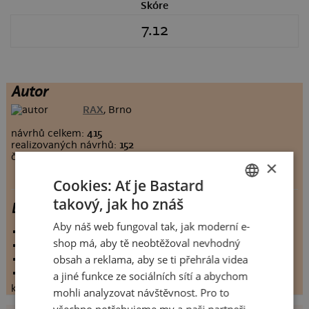
Skóre
7.12
Autor
RAX
, Brno
návrhů celkem:
415
realizovaných návrhů:
152
člen Bastard.cz:
6395 dnů
×
Cookies: Ať je Bastard
takový, jak ho znáš
Boxovací Panák
CZECH
Aby náš web fungoval tak, jak moderní e-
SLOVAK
vystaveno:
4.11.2013
shop má, aby tě neobtěžoval nevhodný
hodnoceno:
25 krát
obsah a reklama, aby se ti přehrála videa
komentářů:
7.12
koupilo by:
5 lidí
a jiné funkce ze sociálních sítí a abychom
konečné hodnocení:
7.12
mohli analyzovat návštěvnost. Pro to
všechno potřebujeme my a naši partneři