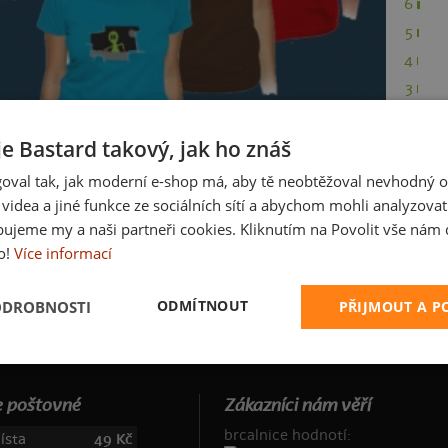
6
5
4
3
2
je Bastard takový, jak ho znáš
1
oval tak, jak moderní e-shop má, aby tě neobtěžoval nevhodný o
a videa a jiné funkce ze sociálních sítí a abychom mohli analyzova
ujeme my a naši partneři cookies. Kliknutím na Povolit vše nám d
o!
Více informací
ODMÍTNOUT
ODROBNOSTI
PŘIJMOUT A 
 poštovné
Zákazníci nám věří
brcalnice hodnotí:
ísta
49 Kč