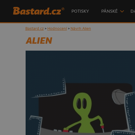
POTISKY
PÁNSKÉ
D
Bastard.cz
>
Hodnocení
>
Návrh Alien
ALIEN