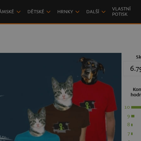
VLASTNÍ
ÁMSKÉ
DĚTSKÉ
HRNKY
DALŠÍ
POTISK
S
6.7
Kon
hodn
10
9
8
7