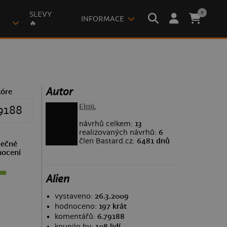
0
SLEVY
INFORMACE
🔥
Autor
kóre
Eloii
,
9188
návrhů celkem:
13
realizovaných návrhů:
6
člen Bastard.cz:
6481 dnů
ečné
ocení
Alien
vystaveno:
26.3.2009
hodnoceno:
197 krát
komentářů:
6.79188
koupilo by:
108 lidí