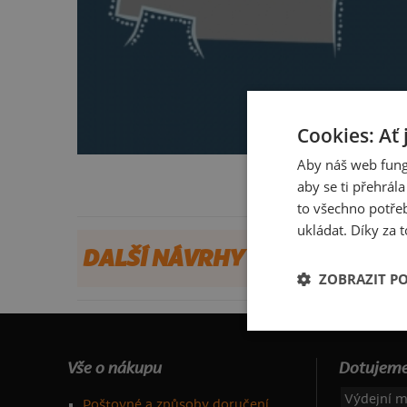
Cookies: Ať 
Aby náš web fung
aby se ti přehrál
to všechno potřeb
ukládat. Díky za t
DALŠÍ NÁVRHY OD ELOII
ZOBRAZIT P
Vše o nákupu
Dotujeme
Výdejní m
Poštovné a způsoby doručení