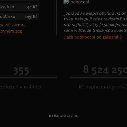
řevodem
44 Kč
„opravdu nejlepší obchod na ori
 dobírku
149 Kč
trika, nakupuji zde pravidelně d
pro nejbližší, vždy je spokojenost
sami vidíte, že trička jsou kvalitn
štovném zde
Další hodnocení od zákazníků
355
8 524 25
položek v nabídce
Kč vyplaceno grafi
(c) Bastard.cz s.r.o.