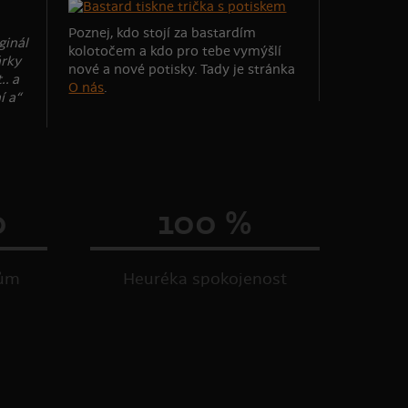
Poznej, kdo stojí za bastardím
ginál
kolotočem a kdo pro tebe vymýšlí
árky
nové a nové potisky. Tady je stránka
.. a
O nás
.
í a“
0
100 %
kům
Heuréka spokojenost