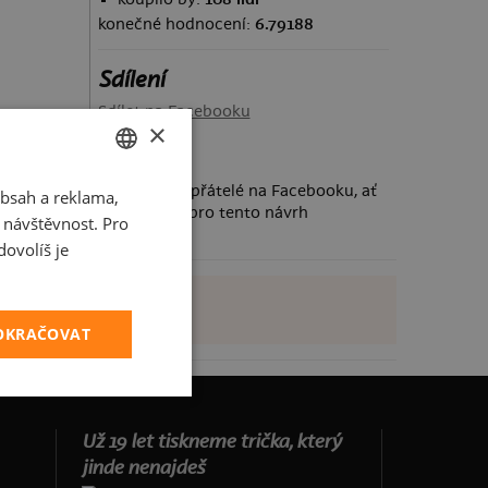
konečné hodnocení:
6.79188
Sdílení
Sdílet na Facebooku
×
Požádej své přátelé na Facebooku, ať
bsah a reklama,
CZECH
taky hlasují pro tento návrh
t návštěvnost. Pro
SLOVAK
ovolíš je
POKRAČOVAT
Už 19 let tiskneme trička, který
jinde nenajdeš