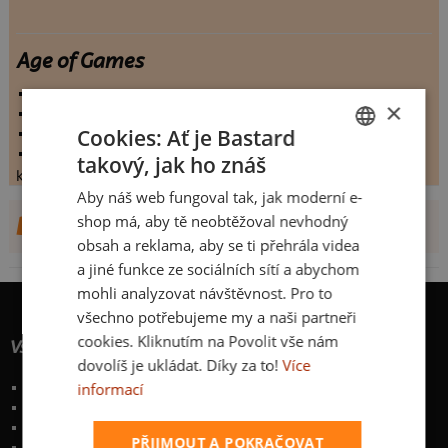
Age of Games
vystaveno:
24.1.2014
×
hodnoceno:
37 krát
Cookies: Ať je Bastard
komentářů:
6.10811
koupilo by:
6 lidí
takový, jak ho znáš
CZECH
konečné hodnocení:
6.10811
Aby náš web fungoval tak, jak moderní e-
SLOVAK
shop má, aby tě neobtěžoval nevhodný
DALŠÍ NÁVRHY OD MAREKL
obsah a reklama, aby se ti přehrála videa
a jiné funkce ze sociálních sítí a abychom
mohli analyzovat návštěvnost. Pro to
všechno potřebujeme my a naši partneři
cookies. Kliknutím na Povolit vše nám
Vše o nákupu
dovolíš je ukládat. Díky za to!
Více
informací
Poštovné a způsoby doručení
Garance výměny či vrácení
Časté otázky
PŘIJMOUT A POKRAČOVAT
Zakázkový potisk textilu