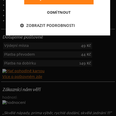
Obchodní podmínky
Ochrana osobních údajů
ODMÍTNOUT
Kontakt
:
info@bastard.cz
Telefon: 355 455 192
ZOBRAZIT PODROBNOSTI
Dotujeme poštovné
Výdejní místa
49 Kč
Platba převodem
44 Kč
Platba na dobírku
149 Kč
Více o poštovném zde
Zákazníci nám věří
hodnotí:
„Skvělé nápady, prima výběr, rychlé dodání, skvělé jednání !!!“