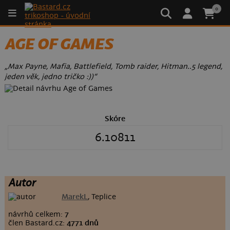
0
AGE OF GAMES
„Max Payne, Mafia, Battlefield, Tomb raider, Hitman..5 legend,
jeden věk, jedno tričko :))“
Skóre
6.10811
Autor
MarekL
, Teplice
návrhů celkem:
7
člen Bastard.cz:
4771 dnů