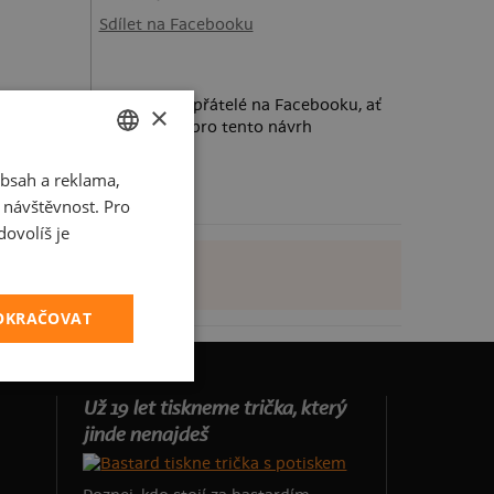
Sdílet na Facebooku
Požádej své přátelé na Facebooku, ať
×
taky hlasují pro tento návrh
bsah a reklama,
CZECH
t návštěvnost. Pro
SLOVAK
ovolíš je
POKRAČOVAT
Už 19 let tiskneme trička, který
jinde nenajdeš