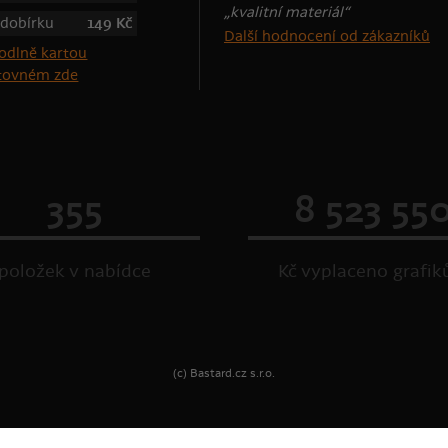
„kvalitní materiál“
 dobírku
149 Kč
Další hodnocení od zákazníků
štovném zde
355
8 523 55
položek v nabídce
Kč vyplaceno grafi
(c) Bastard.cz s.r.o.