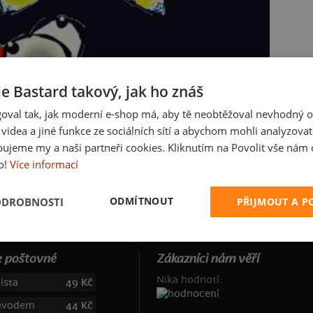
je Bastard takový, jak ho znáš
oval tak, jak moderní e-shop má, aby tě neobtěžoval nevhodný o
a videa a jiné funkce ze sociálních sítí a abychom mohli analyzova
ujeme my a naši partneři cookies. Kliknutím na Povolit vše nám d
o!
Více informací
ODMÍTNOUT
ODROBNOSTI
PŘIJMOUT A 
 poštovné
Zákazníci nám věří
Nika hodnotí:
ísta
49 Kč
řevodem
44 Kč