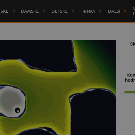
NSKÉ
DÁMSKÉ
DĚTSKÉ
HRNKY
DALŠÍ
S
Kon
hodn
1