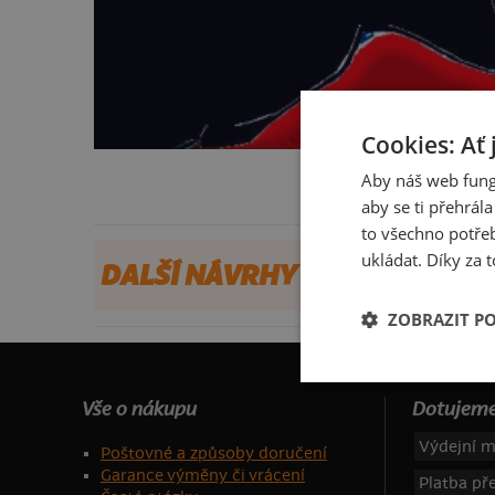
Cookies: Ať 
Aby náš web fung
aby se ti přehrál
to všechno potřeb
ukládat. Díky za t
DALŠÍ NÁVRHY OD ECHO
ZOBRAZIT P
Vše o nákupu
Dotujeme
Výdejní m
Poštovné a způsoby doručení
Garance výměny či vrácení
Platba p