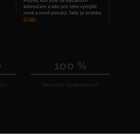
Poznej, kdo stojí za bastardím
kolotočem a kdo pro tebe vymýšlí
nové a nové potisky. Tady je stránka
O nás
.
0
100 %
kům
Heuréka spokojenost