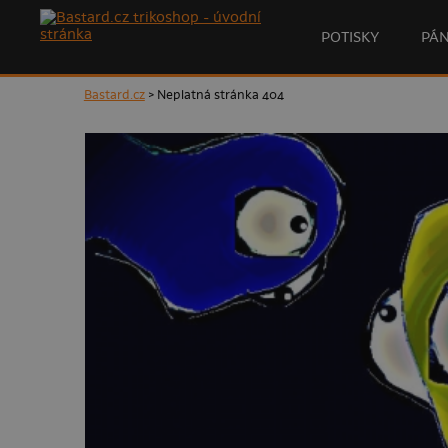
POTISKY
PÁ
Bastard.cz
> Neplatná stránka 404