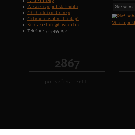
Časté otázky
Zakázkový potisk textilu
Platba na
Obchodní podmínky
Ochrana osobních údajů
Více o po
Kontakt
:
info@bastard.cz
Telefon: 355 455 192
2867
potisků na textilu