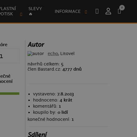
0
VLASTNÍ
SLEVY
INFORMACE
POTISK
🔥
Autor
kóre
echo
, Litovel
1
návrhů celkem:
5
člen Bastard.cz:
4777 dnů
ečné
ocení
vystaveno:
7.8.2013
hodnoceno:
4 krát
komentářů:
1
koupilo by:
0 lidí
konečné hodnocení:
1
Sdílení