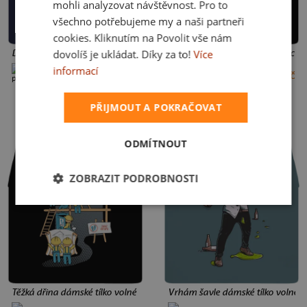
mohli analyzovat návštěvnost. Pro to
všechno potřebujeme my a naši partneři
cookies. Kliknutím na Povolit vše nám
Dědo, vyprávěj dámské tílko volné Navy
Našrot dámské tílko volné Black
dovolíš je ukládat. Díky za to!
Více
informací
+2 barvy
+1 barva
449 Kč
449 Kč
S
M
L
PŘIJMOUT A POKRAČOVAT
ODMÍTNOUT
ZOBRAZIT PODROBNOSTI
Těžká dřina dámské tílko volné Black
Vrhám šavle dámské tílko volné H