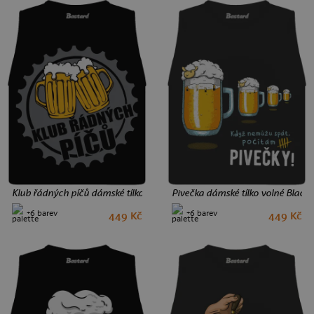
Klub řádných píčů dámské tílko volné Black
Pivečka dámské tílko volné Black
+6 barev
+6 barev
449 Kč
449 Kč
M
L
M
L