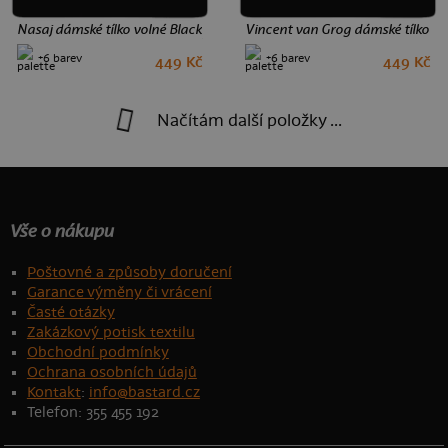
Nasaj dámské tílko volné Black
Vincent van Grog dámské tílko vo
+6 barev
+6 barev
449 Kč
449 Kč
M
L
M
L
Načítám další položky ...
Vše o nákupu
Poštovné a způsoby doručení
Garance výměny či vrácení
Časté otázky
Zakázkový potisk textilu
Obchodní podmínky
Ochrana osobních údajů
Kontakt
:
info@bastard.cz
Telefon: 355 455 192