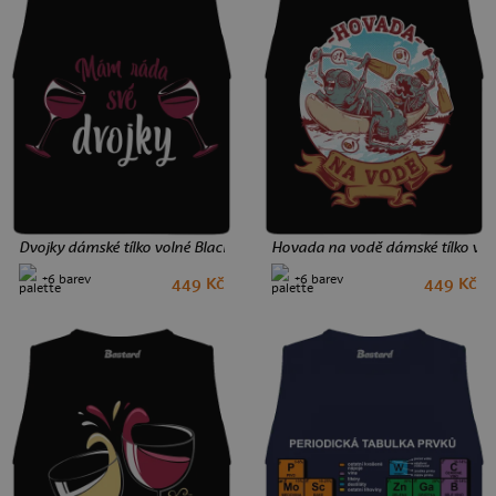
123 Kč
Dvojky dámské tílko volné Black
Hovada na vodě dámské tílko vol
+6 barev
+6 barev
449 Kč
449 Kč
M
L
M
L