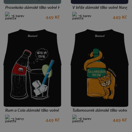
Prosekoko dámské tílko volné Heather Deep Teal
V břiše dámské tílko volné Navy
+6 barev
+6 barev
449 Kč
449 Kč
L
S
Rum a Cola dámské tílko volné Black
Tullamourek dámské tílko volné B
+3 barvy
+6 barev
449 Kč
449 Kč
M
L
M
L