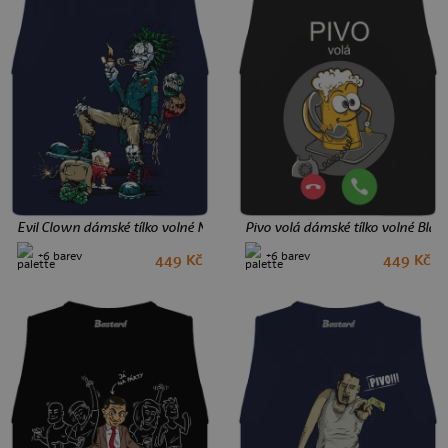
Evil Clown dámské tílko volné Navy
Pivo volá dámské tílko volné Blac
+6 barev
+6 barev
449 Kč
449 Kč
S
M
L