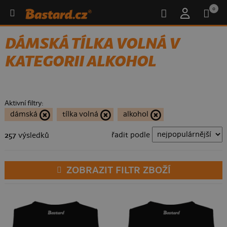
0
DÁMSKÁ TÍLKA VOLNÁ V
KATEGORII ALKOHOL
Aktivní filtry:
dámská
tílka volná
alkohol
řadit podle
257
výsledků
ZOBRAZIT FILTR ZBOŽÍ