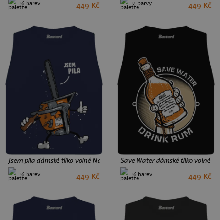
+6 barev
+4 barvy
449 Kč
449 Kč
M
L
L
Jsem pila dámské tílko volné Navy
Save Water dámské tílko volné Bl
+6 barev
+6 barev
449 Kč
449 Kč
S
M
L