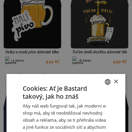
Velký a malý pívo dámské tílko volné Black
Točím další desítku dámské tílko 
+3 barvy
+6 barev
449 Kč
449 Kč
M
L
M
L
×
Cookies: Ať je Bastard
takový, jak ho znáš
CZECH
Aby náš web fungoval tak, jak moderní e-
SLOVAK
shop má, aby tě neobtěžoval nevhodný
obsah a reklama, aby se ti přehrála videa
a jiné funkce ze sociálních sítí a abychom