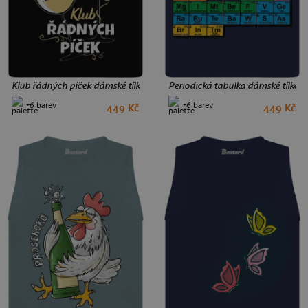
Klub řádných píček dámské tílko volné Black
Periodická tabulka dámské tílko 
+6 barev
+6 barev
449 Kč
449 Kč
M
L
S