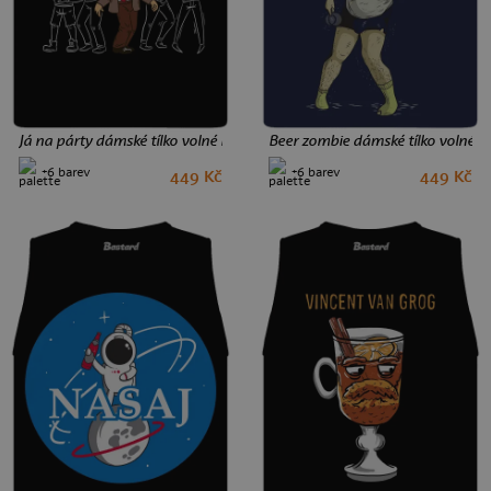
Já na párty dámské tílko volné Black
Beer zombie dámské tílko volné 
+6 barev
+6 barev
449 Kč
449 Kč
M
L
S