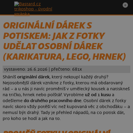
0
ORIGINÁLNÍ DÁREK S
POTISKEM: JAK Z FOTKY
UDĚLAT OSOBNÍ DÁREK
(KARIKATURA, LEGO, HRNEK)
vystaveno: 26.6.2026 | přečteno: 681x
Sháníš
originální dárek
, který nekoupí každý druhý?
Nejosobnější dárek vznikne z fotky, kterou má obdarovaný
rád – a u nás ji navíc proměníš v umělecký kousek a natiskneš
na tričko, hrnek nebo polštář. Vyrobíme
už od 1 kusu
a
odešleme
do druhého pracovního dne
. Osobní dárek z fotky
navíc skoro vždy potěší víc než kupovaná věc z obchoďáku – a
nemusí být drahý. Tady je přehled nápadů, na co potisk dát,
pro koho se hodí a jak na to.