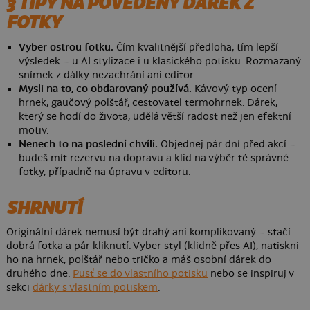
3 TIPY NA POVEDENÝ DÁREK Z
FOTKY
Vyber ostrou fotku.
Čím kvalitnější předloha, tím lepší
výsledek – u AI stylizace i u klasického potisku. Rozmazaný
snímek z dálky nezachrání ani editor.
Mysli na to, co obdarovaný používá.
Kávový typ ocení
hrnek, gaučový polštář, cestovatel termohrnek. Dárek,
který se hodí do života, udělá větší radost než jen efektní
motiv.
Nenech to na poslední chvíli.
Objednej pár dní před akcí –
budeš mít rezervu na dopravu a klid na výběr té správné
fotky, případně na úpravu v editoru.
SHRNUTÍ
Originální dárek nemusí být drahý ani komplikovaný – stačí
dobrá fotka a pár kliknutí. Vyber styl (klidně přes AI), natiskni
ho na hrnek, polštář nebo tričko a máš osobní dárek do
druhého dne.
Pusť se do vlastního potisku
nebo se inspiruj v
sekci
dárky s vlastním potiskem
.