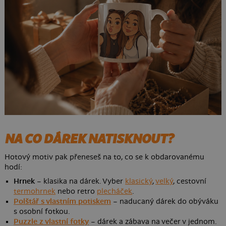
NA CO DÁREK NATISKNOUT?
Hotový motiv pak přeneseš na to, co se k obdarovanému
hodí:
Hrnek
– klasika na dárek. Vyber
klasický
,
velký
, cestovní
termohrnek
nebo retro
plecháček
.
Polštář s vlastním potiskem
– naducaný dárek do obýváku
s osobní fotkou.
Puzzle z vlastní fotky
– dárek a zábava na večer v jednom.