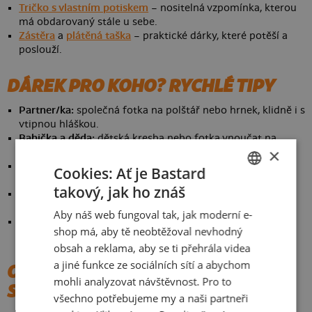
Tričko s vlastním potiskem
– nositelná vzpomínka, kterou
má obdarovaný stále u sebe.
Zástěra
a
plátěná taška
– praktické dárky, které potěší a
poslouží.
DÁREK PRO KOHO? RYCHLÉ TIPY
Partner/ka:
společná fotka na polštář nebo hrnek, klidně i s
vtipnou hláškou.
Babička a děda:
dětská kresba nebo fotka vnoučat na
×
hrnku – jistota.
Kámoš:
karikatura nebo Lego postava na triku, čím víc
Cookies: Ať je Bastard
trapná fotka, tím líp.
takový, jak ho znáš
Fanoušek seriálů/her:
Simpsonovi, Ghibli nebo Minecraft
CZECH
styl podle toho, co frčí u něj.
Aby náš web fungoval tak, jak moderní e-
SLOVAK
Kolega do práce:
termohrnek nebo plecháček s vtipným
shop má, aby tě neobtěžoval nevhodný
motivem na firemní kuchyňku.
obsah a reklama, aby se ti přehrála videa
a jiné funkce ze sociálních sítí a abychom
OD KOLIKA KUSŮ A DO KDY TO
mohli analyzovat návštěvnost. Pro to
STIHNU?
všechno potřebujeme my a naši partneři