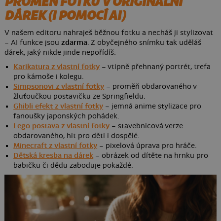
PROMĚŇ FOTKU V ORIGINÁLNÍ
DÁREK (I POMOCÍ AI)
V našem editoru nahraješ běžnou fotku a necháš ji stylizovat
– AI funkce jsou
zdarma
. Z obyčejného snímku tak uděláš
dárek, jaký nikde jinde nepořídíš:
Karikatura z vlastní fotky
– vtipně přehnaný portrét, trefa
pro kámoše i kolegu.
Simpsonovi z vlastní fotky
– proměň obdarovaného v
žluťoučkou postavičku ze Springfieldu.
Ghibli efekt z vlastní fotky
– jemná anime stylizace pro
fanoušky japonských pohádek.
Lego postava z vlastní fotky
– stavebnicová verze
obdarovaného, hit pro děti i dospělé.
Minecraft z vlastní fotky
– pixelová úprava pro hráče.
Dětská kresba na dárek
– obrázek od dítěte na hrnku pro
babičku či dědu zaboduje pokaždé.