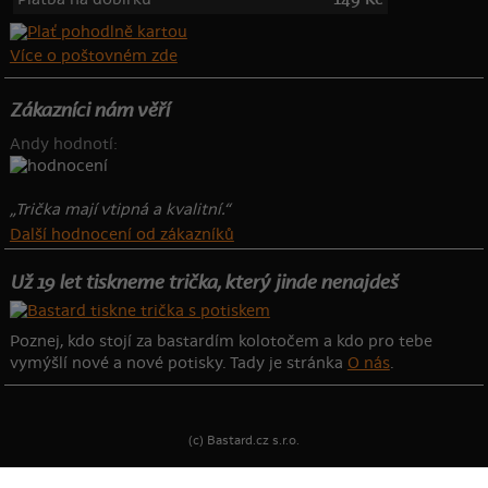
Více o poštovném zde
Zákazníci nám věří
Andy hodnotí:
„Trička mají vtipná a kvalitní.“
Další hodnocení od zákazníků
Už 19 let tiskneme trička, který jinde nenajdeš
Poznej, kdo stojí za bastardím kolotočem a kdo pro tebe
vymýšlí nové a nové potisky. Tady je stránka
O nás
.
(c) Bastard.cz s.r.o.