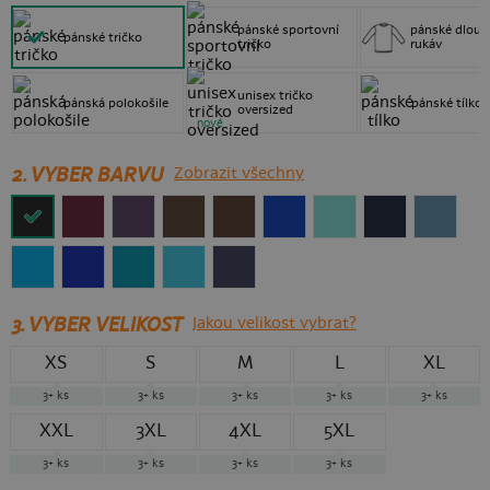
pánské sportovní
pánské dlouh
pánské tričko
tričko
rukáv
unisex tričko
pánská polokošile
pánské tílko
oversized
nové
2. VYBER BARVU
Zobrazit všechny
3.
VYBER VELIKOST
Jakou velikost vybrat?
XS
S
M
L
XL
3+
ks
3+
ks
3+
ks
3+
ks
3+
ks
XXL
3XL
4XL
5XL
3+
ks
3+
ks
3+
ks
3+
ks