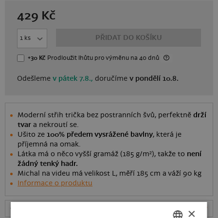
429
Kč
PŘIDAT DO KOŠÍKU
+30 Kč
Prodloužit lhůtu
pro výměnu
na 40 dnů
Odešleme
v pátek 7.8.,
doručíme
v pondělí 10.8.
Moderní střih trička bez postranních švů, perfektně
drží
tvar
a nekroutí se.
Ušito ze
100% předem vysrážené bavlny
, která je
příjemná na omak.
Látka má o něco vyšší gramáž (185 g/m²), takže to
není
žádný tenký hadr.
Michal na videu má velikost L, měří 185 cm a váží 90 kg
Informace o produktu
Odešleme
v pátek 7.8.,
doručíme
v pondělí 10.8.
ceny
×