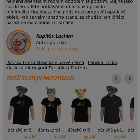
nejnenáviděnějším ročním obdobím je podzim. Stejně jako
lidi, které v létě potkáváme oblečené opravdu
minimalisticky, shazují na podzim stromy svůj opadavý
oblek. Pak se velmi snadno stane, že chudáci jehličňáci
narazí na exibicionistu listnáče.
Kapitán Lachim
Autor potisku
Další potisky autora
Pánská trička klasická v barvě černá
|
Pánská trička
klasická v kategorii Turistika
|
Podzim
ZBOŽÍ SE STEJNÝM POTISKEM
pánské tričko
dámské tričko
dětské tričko
pánská polokošile
429 Kč
429 Kč
399 Kč
449 Kč