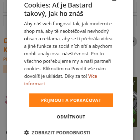
Cookies: Ať je Bastard
Tabulka velikostí
: Jakou vybrat?
rozměry
takový, jak ho znáš
CZECH
Hodnocení:
4.93
(
3023
recenzí)
více
Aby náš web fungoval tak, jak moderní e-
SLOVAK
shop má, aby tě neobtěžoval nevhodný
obsah a reklama, aby se ti přehrála videa
DALŠÍ POTISKY ZE STEJNÉ
a jiné funkce ze sociálních sítí a abychom
KATEGORIE
mohli analyzovat návštěvnost. Pro to
PROCHÁZET VŠE:
všechno potřebujeme my a naši partneři
cookies. Kliknutím na Povolit vše nám
TURISTIKA
PODZIM
dovolíš je ukládat. Díky za to!
Více
informací
PŘIJMOUT A POKRAČOVAT
ODMÍTNOUT
ZOBRAZIT PODROBNOSTI
Fušál
Jedeme vodu
Ryby volají