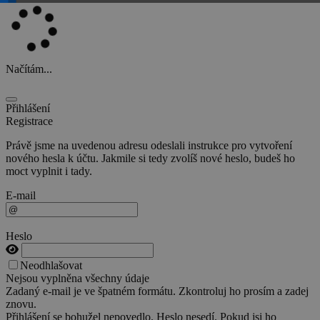
Načítám...
Přihlášení
Registrace
Právě jsme na uvedenou adresu odeslali instrukce pro vytvoření
nového hesla k účtu. Jakmile si tedy zvolíš nové heslo, budeš ho
moct vyplnit i tady.
E-mail
Heslo
Neodhlašovat
Nejsou vyplněna všechny údaje
Zadaný e-mail je ve špatném formátu. Zkontroluj ho prosím a zadej
znovu.
Přihlášení se bohužel nepovedlo. Heslo nesedí. Pokud jsi ho