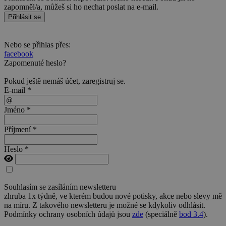
zapomněl/a, můžeš si ho nechat poslat na e-mail.
Přihlásit se
Nebo se přihlas přes:
facebook
Zapomenuté heslo?
Pokud ještě nemáš účet,
zaregistruj se
.
E-mail *
Jméno *
Příjmení *
Heslo *
Souhlasím se zasíláním newsletteru
zhruba 1x týdně, ve kterém budou nové potisky, akce nebo slevy mě
na míru. Z takového newsletteru je možné se kdykoliv odhlásit.
Podmínky ochrany osobních údajů jsou
zde
(speciálně
bod 3.4
).