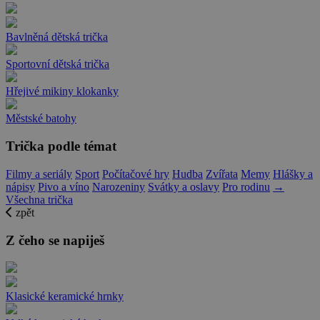
Bavlněná dětská trička
Sportovní dětská trička
Hřejivé mikiny klokanky
Městské batohy
Trička podle témat
Filmy a seriály
Sport
Počítačové hry
Hudba
Zvířata
Memy
Hlášky a
nápisy
Pivo a víno
Narozeniny
Svátky a oslavy
Pro rodinu
→
Všechna trička
zpět
Z čeho se napiješ
Klasické keramické hrnky