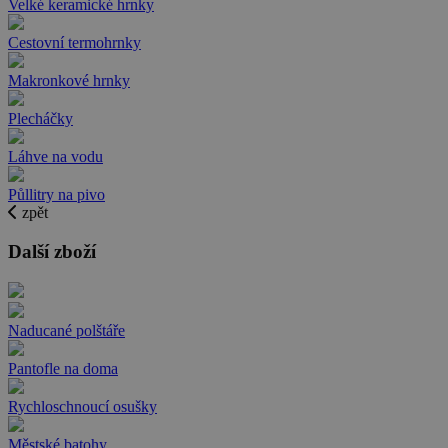
Velké keramické hrnky
Cestovní termohrnky
Makronkové hrnky
Plecháčky
Láhve na vodu
Půllitry na pivo
zpět
Další zboží
Naducané polštáře
Pantofle na doma
Rychloschnoucí osušky
Městské batohy