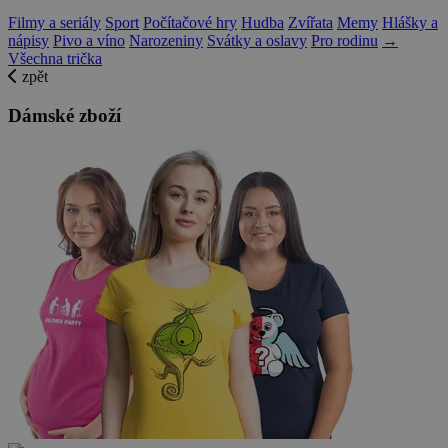
Filmy a seriály
Sport
Počítačové hry
Hudba
Zvířata
Memy
Hlášky a
nápisy
Pivo a víno
Narozeniny
Svátky a oslavy
Pro rodinu
→
Všechna trička
zpět
Dámské zboží