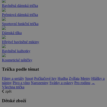
Bavlněná dámská trička
Prémiová dámská trička
Sportovní funkční trička
Dámská tílka
Hřejivé bavlněné mikiny
Bavlněné kalhotky
Kosmetické taštičky
Trička podle témat
Filmy a seriály
Sport
Počítačové hry
Hudba
Zvířata
Memy
Hlášky a
nápisy
Pivo a víno
Narozeniny
Svátky a oslavy
Pro rodinu
→
Všechna trička
zpět
Dětské zboží