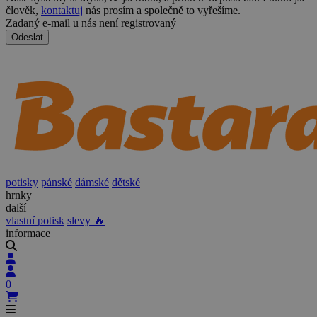
člověk,
kontaktuj
nás prosím a společně to vyřešíme.
Zadaný e-mail u nás není registrovaný
Odeslat
potisky
pánské
dámské
dětské
hrnky
další
vlastní potisk
slevy 🔥
informace
0