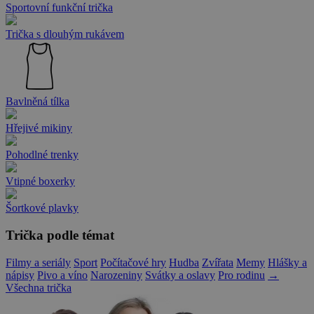
Sportovní funkční trička
Trička s dlouhým rukávem
Bavlněná tílka
Hřejivé mikiny
Pohodlné trenky
Vtipné boxerky
Šortkové plavky
Trička podle témat
Filmy a seriály
Sport
Počítačové hry
Hudba
Zvířata
Memy
Hlášky a
nápisy
Pivo a víno
Narozeniny
Svátky a oslavy
Pro rodinu
→
Všechna trička