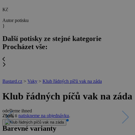
Kč
Autor potisku
}
Další potisky ze stejné kategorie
Procházet vše:
Bastard.cz
>
Vaky
>
Klub řádných píčů vak na záda
Klub řádných píčů vak na záda
odešleme ihned
Zboží ti
natiskneme na objednávku
.
- 50%
Barevné varianty