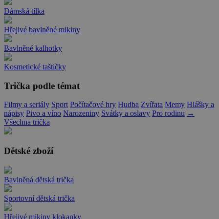
Dámská tílka
Hřejivé bavlněné mikiny
Bavlněné kalhotky
Kosmetické taštičky
Trička podle témat
Filmy a seriály
Sport
Počítačové hry
Hudba
Zvířata
Memy
Hlášky a
nápisy
Pivo a víno
Narozeniny
Svátky a oslavy
Pro rodinu
→
Všechna trička
Dětské zboží
Bavlněná dětská trička
Sportovní dětská trička
Hřejivé mikiny klokanky