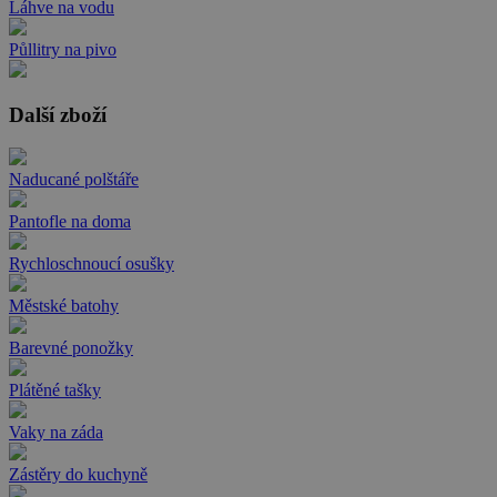
Láhve na vodu
Půllitry na pivo
Další zboží
Naducané polštáře
Pantofle na doma
Rychloschnoucí osušky
Městské batohy
Barevné ponožky
Plátěné tašky
Vaky na záda
Zástěry do kuchyně