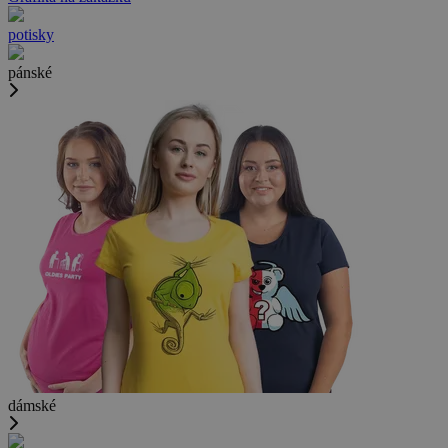
potisky
pánské
dámské