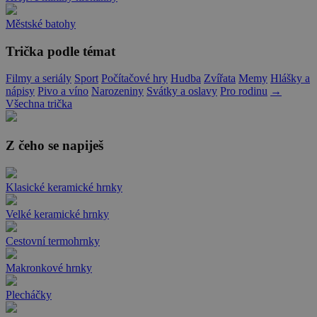
Městské batohy
Trička podle témat
Filmy a seriály
Sport
Počítačové hry
Hudba
Zvířata
Memy
Hlášky a
nápisy
Pivo a víno
Narozeniny
Svátky a oslavy
Pro rodinu
→
Všechna trička
Z čeho se napiješ
Klasické keramické hrnky
Velké keramické hrnky
Cestovní termohrnky
Makronkové hrnky
Plecháčky