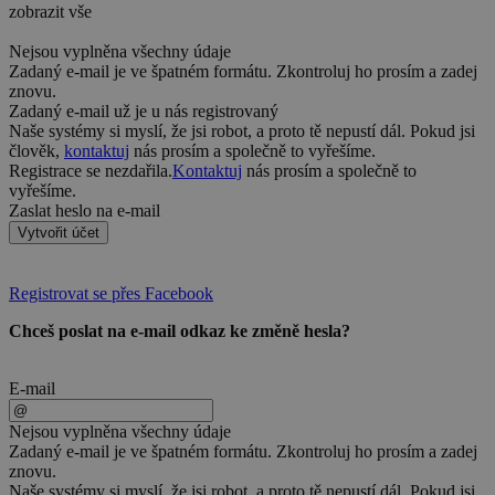
zobrazit vše
Nejsou vyplněna všechny údaje
Zadaný e-mail je ve špatném formátu. Zkontroluj ho prosím a zadej
znovu.
Zadaný e-mail už je u nás registrovaný
Naše systémy si myslí, že jsi robot, a proto tě nepustí dál. Pokud jsi
člověk,
kontaktuj
nás prosím a společně to vyřešíme.
Registrace se nezdařila.
Kontaktuj
nás prosím a společně to
vyřešíme.
Zaslat heslo na e-mail
Vytvořit účet
Registrovat se přes Facebook
Chceš poslat na e-mail odkaz ke změně hesla?
E-mail
Nejsou vyplněna všechny údaje
Zadaný e-mail je ve špatném formátu. Zkontroluj ho prosím a zadej
znovu.
Naše systémy si myslí, že jsi robot, a proto tě nepustí dál. Pokud jsi