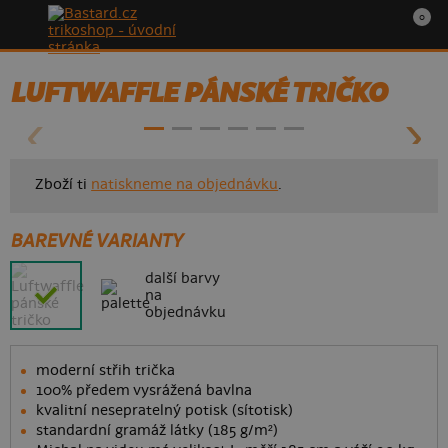
0
- 40%
LUFTWAFFLE PÁNSKÉ TRIČKO
Zboží ti
natiskneme na objednávku
.
BAREVNÉ VARIANTY
další barvy
na
objednávku
moderní střih trička
100% předem vysrážená bavlna
kvalitní nesepratelný potisk (sítotisk)
standardní gramáž látky (185 g/m²)