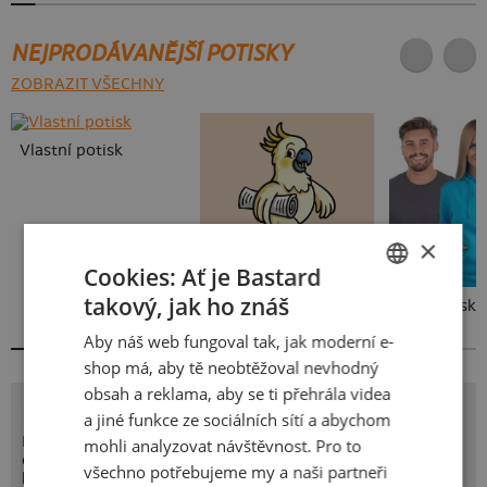
NEJPRODÁVANĚJŠÍ POTISKY
ZOBRAZIT VŠECHNY
Vlastní potisk
×
Cookies: Ať je Bastard
takový, jak ho znáš
Kakat-du
Bez potisku
CZECH
Aby náš web fungoval tak, jak moderní e-
SLOVAK
shop má, aby tě neobtěžoval nevhodný
obsah a reklama, aby se ti přehrála videa
POTISK LUFTWAFFLE
a jiné funkce ze sociálních sítí a abychom
Německo zveřejnilo první záběry jejich nové vzdušné
mohli analyzovat návštěvnost. Pro to
obrany. Rozhodli se vsadit na netradiční, ale přesto velmi
všechno potřebujeme my a naši partneři
lehký materiál. Ano vidíš správně, wafflové těsto. Jako