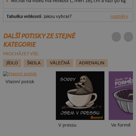
Michal na videu má velikost L, měří 185 cm a váží 90 kg
Tabulka velikostí
: Jakou vybrat?
rozměry
DALŠÍ POTISKY ZE STEJNÉ
KATEGORIE
PROCHÁZET VŠE:
JÍDLO
ŠKOLA
VÁLEČNÁ
ADRENALIN
Vlastní potisk
V pressu
Ve formě