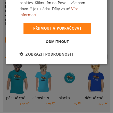
cookies. Kliknutím na Povolit vše nám
speciální výzbroj zvolili obří jahody, borůvky a místo
bílého oslepujícího kouře používají šlehačku. Dle slov
dovolíš je ukládat. Díky za to!
Více
mluvčí německé armády se jim tento tah náramně vydařil,
informací
ovšem je tam prý jeden zádrhel. Dost často se stává, že
mizí části letadel, po kterých zůstávají jen otisky zubů.
Luftwaffle útočí.
PŘIJMOUT A POKRAČOVAT
Peko (Brno)
Autor potisku
ODMÍTNOUT
Další potisky autora
ZOBRAZIT PODROBNOSTI
ZBOŽÍ SE STEJNÝM POTISKEM
pánské tričko
dámské tričko
placka
dětské tričko
429 Kč
429 Kč
29 Kč
399 Kč