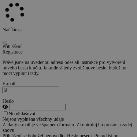
Načítám...
Přihlášení
Registrace
Právě jsme na uvedenou adresu odeslali instrukce pro vytvoření
nového hesla k účtu. Jakmile si tedy zvolíš nové heslo, budeš ho
moct vyplnit i tady.
E-mail
Heslo
Neodhlašovat
Nejsou vyplněna všechny údaje
Zadaný e-mail je ve špatném formátu. Zkontroluj ho prosím a zadej
znovu.
Přihlášení se bohužel nepovedlo. Heslo nesedí. Pokud jsi ho