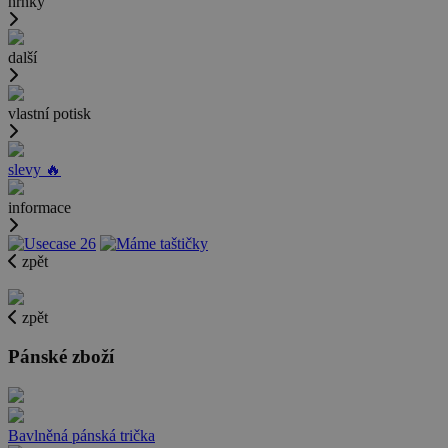
hrnky
další
vlastní potisk
slevy 🔥
informace
zpět
zpět
Pánské zboží
Bavlněná pánská trička