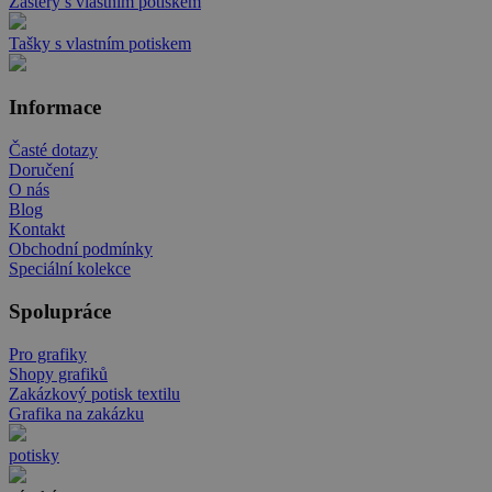
Zástěry s vlastním potiskem
Tašky s vlastním potiskem
Informace
Časté dotazy
Doručení
O nás
Blog
Kontakt
Obchodní podmínky
Speciální kolekce
Spolupráce
Pro grafiky
Shopy grafiků
Zakázkový potisk textilu
Grafika na zakázku
potisky