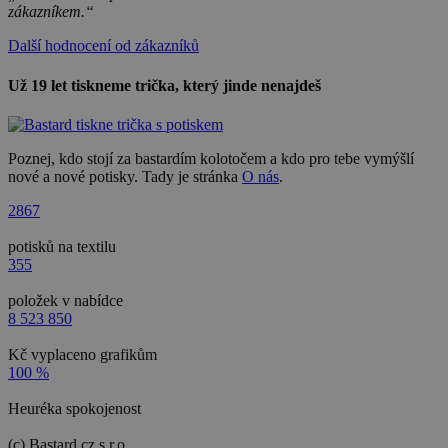
zákazníkem.“
Další hodnocení od zákazníků
Už 19 let tiskneme trička, který jinde nenajdeš
Poznej, kdo stojí za bastardím kolotočem a kdo pro tebe vymýšlí
nové a nové potisky. Tady je stránka
O nás
.
2867
potisků na textilu
355
položek v nabídce
8 523 850
Kč vyplaceno grafikům
100 %
Heuréka spokojenost
(c) Bastard.cz s.r.o.