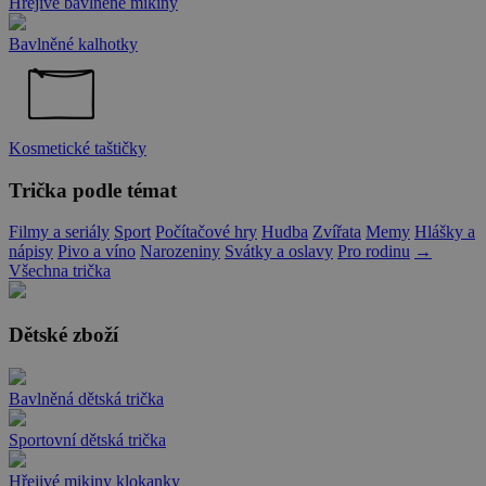
Hřejivé bavlněné mikiny
Bavlněné kalhotky
Kosmetické taštičky
Trička podle témat
Filmy a seriály
Sport
Počítačové hry
Hudba
Zvířata
Memy
Hlášky a
nápisy
Pivo a víno
Narozeniny
Svátky a oslavy
Pro rodinu
→
Všechna trička
Dětské zboží
Bavlněná dětská trička
Sportovní dětská trička
Hřejivé mikiny klokanky