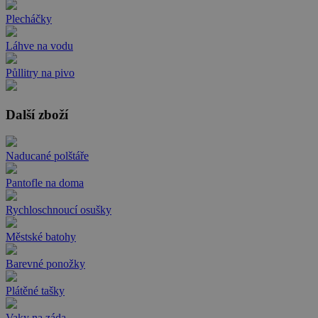
Plecháčky
Láhve na vodu
Půllitry na pivo
Další zboží
Naducané polštáře
Pantofle na doma
Rychloschnoucí osušky
Městské batohy
Barevné ponožky
Plátěné tašky
Vaky na záda