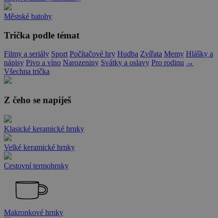
Městské batohy
Trička podle témat
Filmy a seriály
Sport
Počítačové hry
Hudba
Zvířata
Memy
Hlášky a
nápisy
Pivo a víno
Narozeniny
Svátky a oslavy
Pro rodinu
→
Všechna trička
Z čeho se napiješ
Klasické keramické hrnky
Velké keramické hrnky
Cestovní termohrnky
Makronkové hrnky