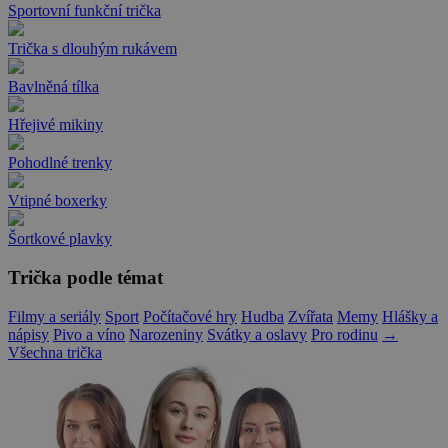
Sportovní funkční trička
Trička s dlouhým rukávem
Bavlněná tílka
Hřejivé mikiny
Pohodlné trenky
Vtipné boxerky
Šortkové plavky
Trička podle témat
Filmy a seriály
Sport
Počítačové hry
Hudba
Zvířata
Memy
Hlášky a
nápisy
Pivo a víno
Narozeniny
Svátky a oslavy
Pro rodinu
→
Všechna trička