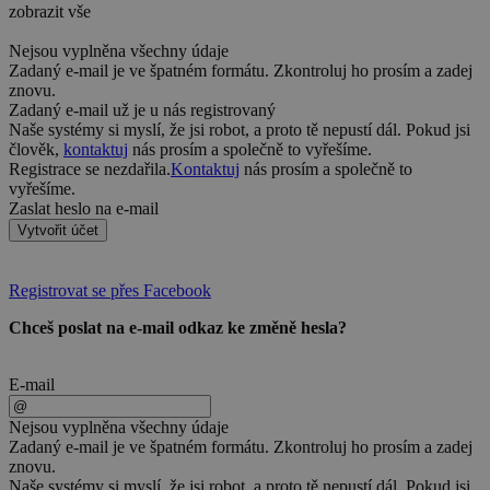
zobrazit vše
Nejsou vyplněna všechny údaje
Zadaný e-mail je ve špatném formátu. Zkontroluj ho prosím a zadej
znovu.
Zadaný e-mail už je u nás registrovaný
Naše systémy si myslí, že jsi robot, a proto tě nepustí dál. Pokud jsi
člověk,
kontaktuj
nás prosím a společně to vyřešíme.
Registrace se nezdařila.
Kontaktuj
nás prosím a společně to
vyřešíme.
Zaslat heslo na e-mail
Vytvořit účet
Registrovat se přes Facebook
Chceš poslat na e-mail odkaz ke změně hesla?
E-mail
Nejsou vyplněna všechny údaje
Zadaný e-mail je ve špatném formátu. Zkontroluj ho prosím a zadej
znovu.
Naše systémy si myslí, že jsi robot, a proto tě nepustí dál. Pokud jsi