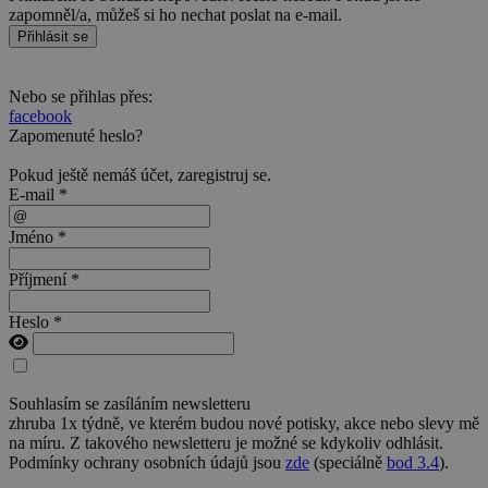
zapomněl/a, můžeš si ho nechat poslat na e-mail.
Přihlásit se
Nebo se přihlas přes:
facebook
Zapomenuté heslo?
Pokud ještě nemáš účet,
zaregistruj se
.
E-mail *
Jméno *
Příjmení *
Heslo *
Souhlasím se zasíláním newsletteru
zhruba 1x týdně, ve kterém budou nové potisky, akce nebo slevy mě
na míru. Z takového newsletteru je možné se kdykoliv odhlásit.
Podmínky ochrany osobních údajů jsou
zde
(speciálně
bod 3.4
).