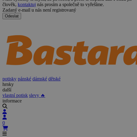
člověk,
kontaktuj
nás prosím a společně to vyřešíme.
Zadaný e-mail u nás není registrovaný
Odeslat
potisky
pánské
dámské
dětské
hrnky
další
vlastní potisk
slevy 🔥
informace
0