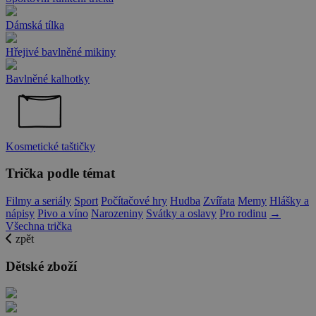
Dámská tílka
Hřejivé bavlněné mikiny
Bavlněné kalhotky
Kosmetické taštičky
Trička podle témat
Filmy a seriály
Sport
Počítačové hry
Hudba
Zvířata
Memy
Hlášky a
nápisy
Pivo a víno
Narozeniny
Svátky a oslavy
Pro rodinu
→
Všechna trička
zpět
Dětské zboží