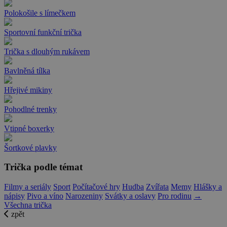
Polokošile s límečkem
Sportovní funkční trička
Trička s dlouhým rukávem
Bavlněná tílka
Hřejivé mikiny
Pohodlné trenky
Vtipné boxerky
Šortkové plavky
Trička podle témat
Filmy a seriály
Sport
Počítačové hry
Hudba
Zvířata
Memy
Hlášky a
nápisy
Pivo a víno
Narozeniny
Svátky a oslavy
Pro rodinu
→
Všechna trička
zpět