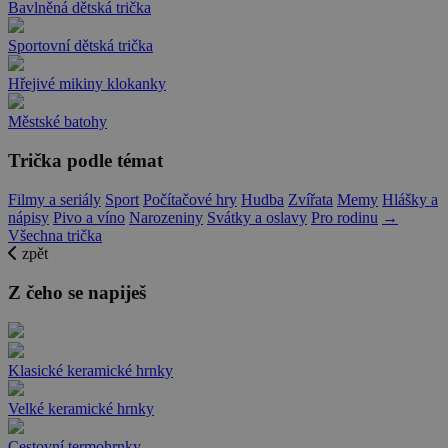
Bavlněná dětská trička
Sportovní dětská trička
Hřejivé mikiny klokanky
Městské batohy
Trička podle témat
Filmy a seriály
Sport
Počítačové hry
Hudba
Zvířata
Memy
Hlášky a
nápisy
Pivo a víno
Narozeniny
Svátky a oslavy
Pro rodinu
→
Všechna trička
zpět
Z čeho se napiješ
Klasické keramické hrnky
Velké keramické hrnky
Cestovní termohrnky