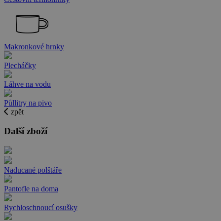
Makronkové hrnky
Plecháčky
Láhve na vodu
Půllitry na pivo
zpět
Další zboží
Naducané polštáře
Pantofle na doma
Rychloschnoucí osušky