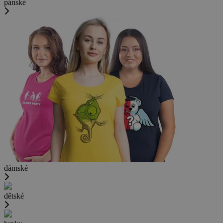
pánské
dámské
dětské