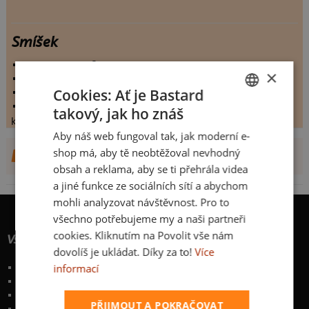
Smíšek
vystaveno:
12.8.2011
×
hodnoceno:
38 krát
Cookies: Ať je Bastard
komentářů:
5.13158
koupilo by:
4 lidí
takový, jak ho znáš
CZECH
konečné hodnocení:
5.13158
Aby náš web fungoval tak, jak moderní e-
SLOVAK
shop má, aby tě neobtěžoval nevhodný
DALŠÍ NÁVRHY OD HLOUTE
obsah a reklama, aby se ti přehrála videa
a jiné funkce ze sociálních sítí a abychom
mohli analyzovat návštěvnost. Pro to
všechno potřebujeme my a naši partneři
cookies. Kliknutím na Povolit vše nám
Vše o nákupu
dovolíš je ukládat. Díky za to!
Více
informací
Poštovné a způsoby doručení
Garance výměny či vrácení
Časté otázky
PŘIJMOUT A POKRAČOVAT
Zakázkový potisk textilu