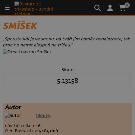
0
SMÍŠEK
„Spousta lidí je ve shonu, na tváři jim úsměv nenaleznete, tak
proc ho nemít alespoň na tričku.“
Skóre
5.13158
Autor
hloute
,
návrhů celkem:
6
člen Bastard.cz:
5485 dnů