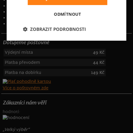
Obchodní podmínky
Ochrana osobních údajů
ODMÍTNOUT
Kontakt
:
info@bastard.cz
Telefon: 355 455 192
ZOBRAZIT PODROBNOSTI
Dotujeme poštovné
Výdejní místa
49 Kč
Platba převodem
44 Kč
Platba na dobírku
149 Kč
Více o poštovném zde
Zákazníci nám věří
hodnotí:
„Velký výběr“