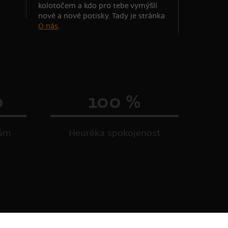
kolotočem a kdo pro tebe vymýšlí
nové a nové potisky. Tady je stránka
O nás
.
0
100 %
kům
Heuréka spokojenost