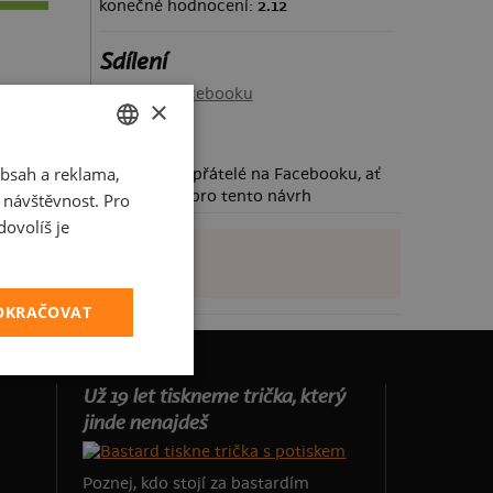
konečné hodnocení:
2.12
Sdílení
Sdílet na Facebooku
×
bsah a reklama,
CZECH
Požádej své přátelé na Facebooku, ať
taky hlasují pro tento návrh
t návštěvnost. Pro
SLOVAK
ovolíš je
POKRAČOVAT
Už 19 let tiskneme trička, který
jinde nenajdeš
Poznej, kdo stojí za bastardím