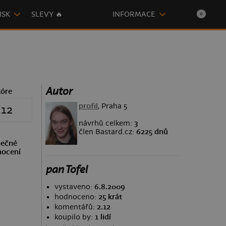
ISK
SLEVY 🔥
INFORMACE
0
Autor
kóre
profil
, Praha 5
.12
návrhů celkem:
3
člen Bastard.cz:
6225 dnů
ečné
ocení
pan Tofel
vystaveno:
6.8.2009
hodnoceno:
25 krát
komentářů:
2.12
koupilo by:
1 lidí