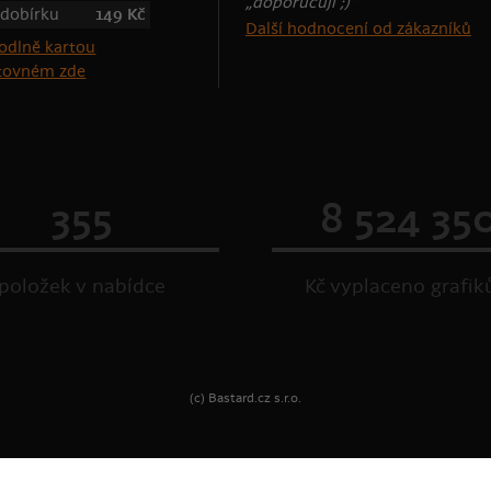
„doporučuji ;)“
 dobírku
149 Kč
Další hodnocení od zákazníků
štovném zde
355
8 524 35
položek v nabídce
Kč vyplaceno grafi
(c) Bastard.cz s.r.o.