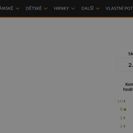
ÁMSKÉ
DĚTSKÉ
HRNKY
DALŠÍ
VLASTNÍ POT
S
2
Kon
hodn
10
8
5
2