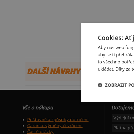
Cookies: Ať 
Aby náš web fung
aby se ti přehrál
to všechno potřeb
ukládat. Díky za t
DALŠÍ NÁVRHY OD PROFIL
ZOBRAZIT P
Vše o nákupu
Dotujeme
Výdejní m
Poštovné a způsoby doručení
Garance výměny či vrácení
Platba p
Časté otázky