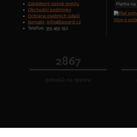
Zakázkový potisk textilu
Platba na
Obchodní podmínky
Ochrana osobních údajů
Více o po
Kontakt
:
info@bastard.cz
Telefon: 355 455 192
2867
potisků na textilu