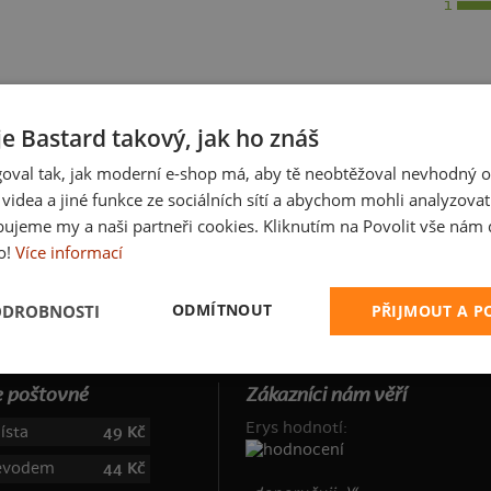
1
je Bastard takový, jak ho znáš
oval tak, jak moderní e-shop má, aby tě neobtěžoval nevhodný o
a videa a jiné funkce ze sociálních sítí a abychom mohli analyzova
ujeme my a naši partneři cookies. Kliknutím na Povolit vše nám d
o!
Více informací
ODMÍTNOUT
ODROBNOSTI
PŘIJMOUT A 
 poštovné
Zákazníci nám věří
Erys hodnotí:
ísta
49 Kč
řevodem
44 Kč