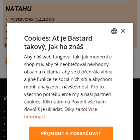
NA TAHU
vystaveno:
3.4.2009
hodnoceno:
282 krát
×
komentářů:
7.1383
Cookies: Ať je Bastard
koupilo by:
141 lidí
takový, jak ho znáš
konečné hodnocení:
7.1383
CZECH
Aby náš web fungoval tak, jak moderní e-
SLOVAK
DALŠÍ NÁVRHY OD ZUZIK
shop má, aby tě neobtěžoval nevhodný
obsah a reklama, aby se ti přehrála videa
a jiné funkce ze sociálních sítí a abychom
mohli analyzovat návštěvnost. Pro to
všechno potřebujeme my a naši partneři
Vše o nákupu
cookies. Kliknutím na Povolit vše nám
dovolíš je ukládat. Díky za to!
Více
Poštovné a způsoby doručení
informací
Garance výměny či vrácení
Časté otázky
Zakázkový potisk textilu
PŘIJMOUT A POKRAČOVAT
Obchodní podmínky