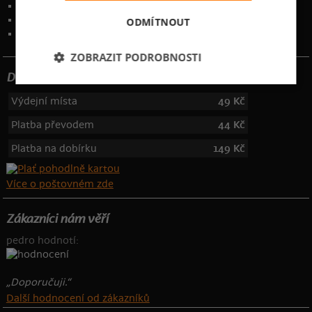
Ochrana osobních údajů
Kontakt
:
info@bastard.cz
ODMÍTNOUT
Telefon: 355 455 192
ZOBRAZIT PODROBNOSTI
Dotujeme poštovné
Výdejní místa
49 Kč
Platba převodem
44 Kč
Platba na dobírku
149 Kč
Více o poštovném zde
Zákazníci nám věří
pedro hodnotí:
„Doporučuji.“
Další hodnocení od zákazníků