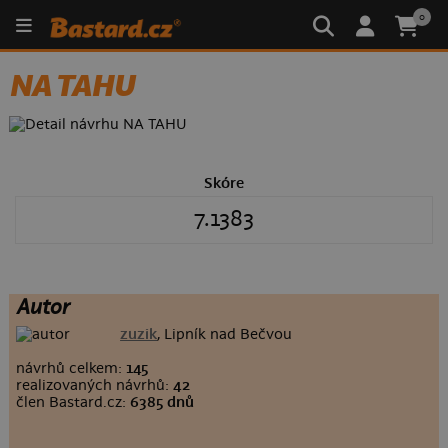
0
NA TAHU
Skóre
7.1383
Autor
zuzik
, Lipník nad Bečvou
návrhů celkem:
145
realizovaných návrhů:
42
člen Bastard.cz:
6385 dnů