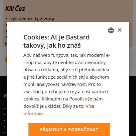
Kill Čez
vystaveno:
13.2.2009
hodnoceno:
13 krát
×
komentářů:
6.76923
Cookies: Ať je Bastard
koupilo by:
5 lidí
takový, jak ho znáš
konečné hodnocení:
6.76923
CZECH
Aby náš web fungoval tak, jak moderní e-
SLOVAK
DALŠÍ NÁVRHY OD PIXTR
shop má, aby tě neobtěžoval nevhodný
obsah a reklama, aby se ti přehrála videa
a jiné funkce ze sociálních sítí a abychom
mohli analyzovat návštěvnost. Pro to
všechno potřebujeme my a naši partneři
Vše o nákupu
cookies. Kliknutím na Povolit vše nám
dovolíš je ukládat. Díky za to!
Více
Poštovné a způsoby doručení
informací
Garance výměny či vrácení
Časté otázky
Zakázkový potisk textilu
PŘIJMOUT A POKRAČOVAT
Obchodní podmínky