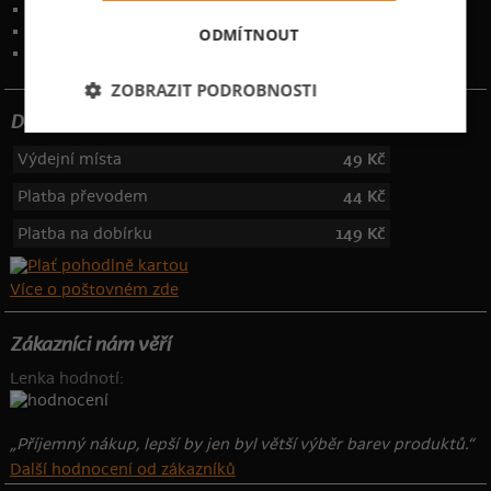
Ochrana osobních údajů
Kontakt
:
info@bastard.cz
ODMÍTNOUT
Telefon: 355 455 192
ZOBRAZIT PODROBNOSTI
Dotujeme poštovné
Výdejní místa
49 Kč
Platba převodem
44 Kč
Platba na dobírku
149 Kč
Více o poštovném zde
Zákazníci nám věří
Lenka hodnotí:
„Příjemný nákup, lepší by jen byl větší výběr barev produktů.“
Další hodnocení od zákazníků