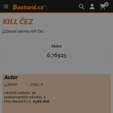
0
KILL ČEZ
Skóre
6.76923
Autor
Pixtr
, 0
návrhů celkem:
16
realizovaných návrhů:
1
člen Bastard.cz:
6388 dnů