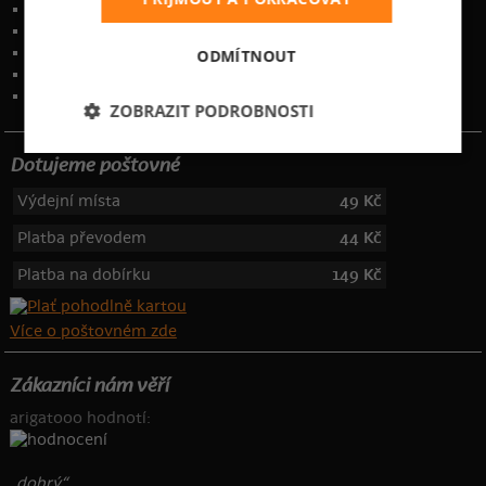
Zakázkový potisk textilu
Obchodní podmínky
Ochrana osobních údajů
ODMÍTNOUT
Kontakt
:
info@bastard.cz
Telefon: 355 455 192
ZOBRAZIT PODROBNOSTI
Dotujeme poštovné
Výdejní místa
49 Kč
Platba převodem
44 Kč
Platba na dobírku
149 Kč
Více o poštovném zde
Zákazníci nám věří
arigatooo hodnotí:
„dobrý“