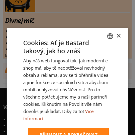
Divnej míč
vystaveno:
31.3.2012
×
hodnoceno:
23 krát
Cookies: Ať je Bastard
komentářů:
2.08696
koupilo by:
0 lidí
takový, jak ho znáš
CZECH
konečné hodnocení:
2.08696
Aby náš web fungoval tak, jak moderní e-
SLOVAK
shop má, aby tě neobtěžoval nevhodný
DALŠÍ NÁVRHY OD SKIDEAD
obsah a reklama, aby se ti přehrála videa
a jiné funkce ze sociálních sítí a abychom
mohli analyzovat návštěvnost. Pro to
všechno potřebujeme my a naši partneři
cookies. Kliknutím na Povolit vše nám
Vše o nákupu
dovolíš je ukládat. Díky za to!
Více
informací
Poštovné a způsoby doručení
Garance výměny či vrácení
Časté otázky
PŘIJMOUT A POKRAČOVAT