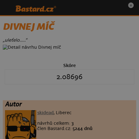
0
DIVNEJ MÍČ
„uleťelo.....“
Skóre
2.08696
Autor
skidead
, Liberec
návrhů celkem:
3
člen Bastard.cz:
5244 dnů