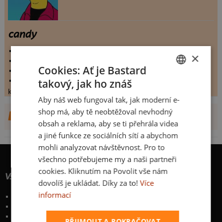
candy
vystaveno:
9.10.2012
×
hodnoceno:
23 krát
Cookies: Ať je Bastard
komentářů:
3.17391
koupilo by:
2 lidí
takový, jak ho znáš
CZECH
konečné hodnocení:
3.17391
Aby náš web fungoval tak, jak moderní e-
SLOVAK
shop má, aby tě neobtěžoval nevhodný
DALŠÍ NÁVRHY OD KEYMARTIN
obsah a reklama, aby se ti přehrála videa
a jiné funkce ze sociálních sítí a abychom
mohli analyzovat návštěvnost. Pro to
všechno potřebujeme my a naši partneři
cookies. Kliknutím na Povolit vše nám
Vše o nákupu
dovolíš je ukládat. Díky za to!
Více
informací
Poštovné a způsoby doručení
Garance výměny či vrácení
Časté otázky
PŘIJMOUT A POKRAČOVAT