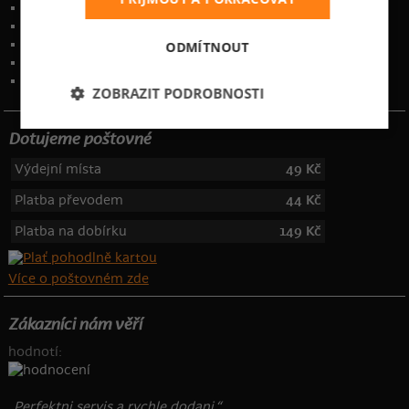
Zakázkový potisk textilu
Obchodní podmínky
Ochrana osobních údajů
ODMÍTNOUT
Kontakt
:
info@bastard.cz
Telefon: 355 455 192
ZOBRAZIT PODROBNOSTI
Dotujeme poštovné
Výdejní místa
49 Kč
Platba převodem
44 Kč
Platba na dobírku
149 Kč
Více o poštovném zde
Zákazníci nám věří
hodnotí:
„Perfektni servis a rychle dodani.“