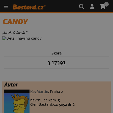
0
CANDY
„brak & škvár“
Skóre
3.17391
Autor
KeyMartin
, Praha 2
návrhů celkem:
5
člen Bastard.cz:
5052 dnů